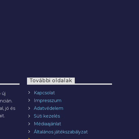
2022.07.29.
További oldalak
Kapcsolat
 új
Impresszum
ncián.
l, jó és
Adatvédelem
it.
Süti kezelés
Médiaajánlat
Általános játékszabályzat