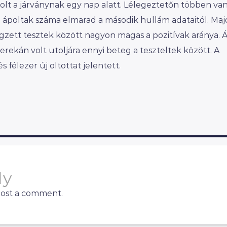
volt a járványnak egy nap alatt. Lélegeztetőn többen va
ázi ápoltak száma elmarad a második hullám adataitól. M
égzett tesztek között nagyon magas a pozitívak aránya. Áp
ekán volt utoljára ennyi beteg a teszteltek között. A
félezer új oltottat jelentett.
ly
post a comment.