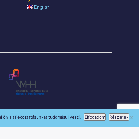
English
l ön a tájékoztatásunkat tudomásul veszi.
Elfogadom
Részletek
si Program keretében támogatja.