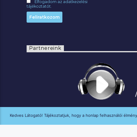
Elfogadom az adatkezelési
tájékoztatót.
Partnereink
Kedves Látogató! Tájékoztatjuk, hogy a honlap felhasználói élmén
A MANNA FM médiaszolgáltatási tevék