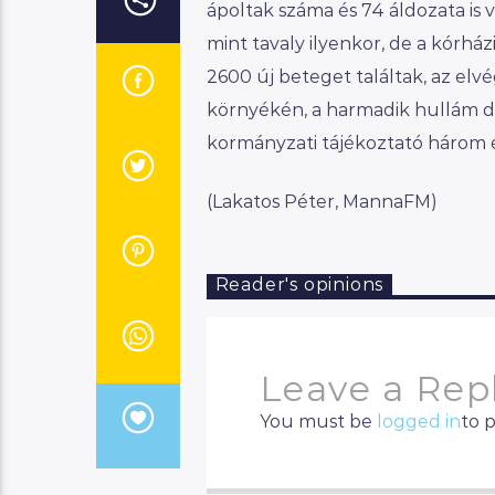
ápoltak száma és 74 áldozata is 
mint tavaly ilyenkor, de a kórh
2600 új beteget találtak, az elv
környékén, a harmadik hullám der
kormányzati tájékoztató három és 
(Lakatos Péter, MannaFM)
Reader's opinions
Leave a Rep
You must be
logged in
to 