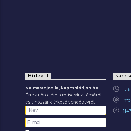
2022.07.29.
Hírlevél
Kapcs
Ne maradjon le, kapcsolódjon be!
+36 
Értesüljön előre a műsoraink témáiról
inf
és a hozzánk érkező vendégekről.
114