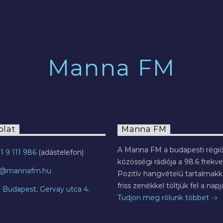
2022.07.29.
Manna FM
olat
Manna FM
A Manna FM a budapesti régió
1 9 111 986
közösségi rádiója a 98.6 frekve
o@mannafm.hu
Pozitív hangvételű tartalmakka
friss zenékkel töltjük fel a napja
7 Budapest, Gervay utca 4.
Tudjon meg rólunk többet