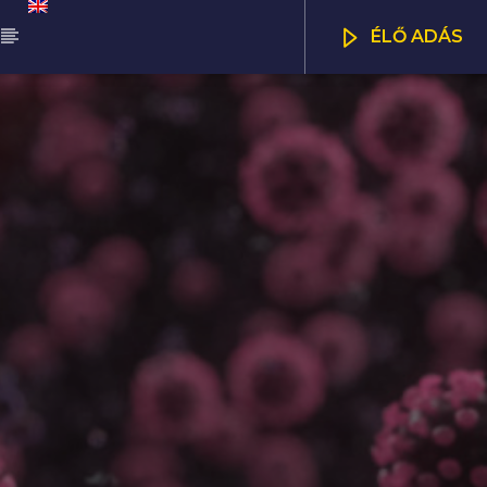
ÉLŐ ADÁS
ŰSOR
DAPEST UPDATE
CSATORNÁK
00
23:00