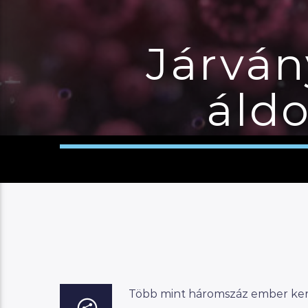
Járván
áldo
Több mint háromszáz ember kerü