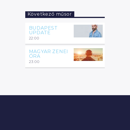
Következő műsor
BUDAPEST
UPDATE
22:00
MAGYAR ZENEI
ÓRA
23:00