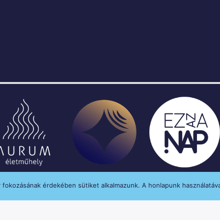
y fokozásának érdekében sütiket alkalmazunk. A honlapunk használatáva
enységét a Médiatanács a Médiatanács Támogatá