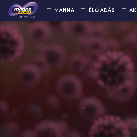
MANNA
ÉLŐ ADÁS
AK
MOST ADÁSBAN
Derek Minor : Walls (feat. U