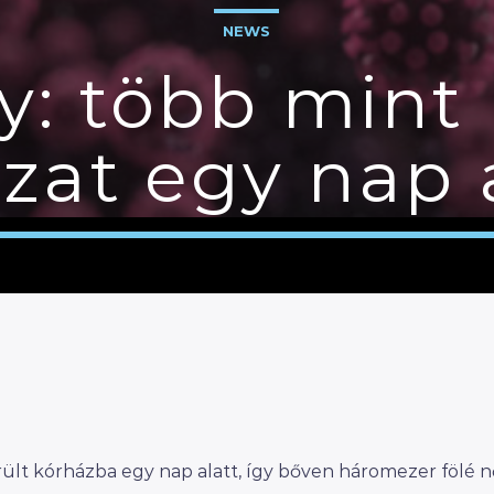
NEWS
y: több mint
zat egy nap 
lt kórházba egy nap alatt, így bőven háromezer fölé n