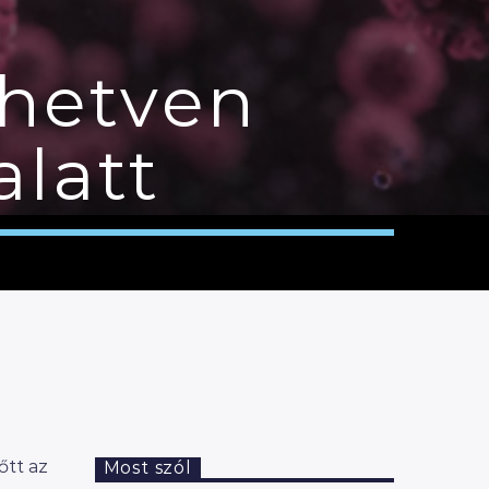
 hetven
alatt
őtt az
Most szól