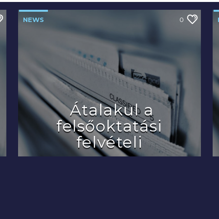
NEWS
0
Átalakul a
felsőoktatási
felvételi