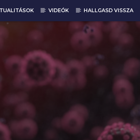
TUALITÁSOK
VIDEÓK
HALLGASD VISSZA
JELENLEGI M
BU
rban Res
22: