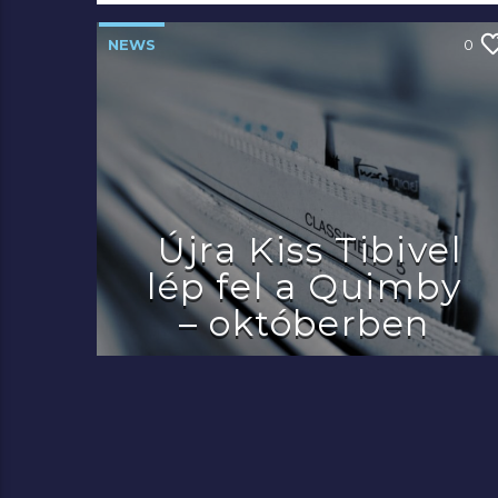
NEWS
0
Újra Kiss Tibivel
lép fel a Quimby
– októberben