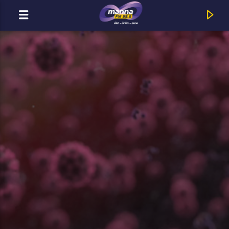
MOST ADÁSBAN
MannaFM