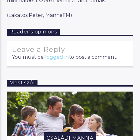
minimálbért szeretnének a tanároknak.
(Lakatos Péter, MannaFM)
Reader's opinions
Leave a Reply
You must be
logged in
to post a comment.
Most szól
CSALÁDI MANNA