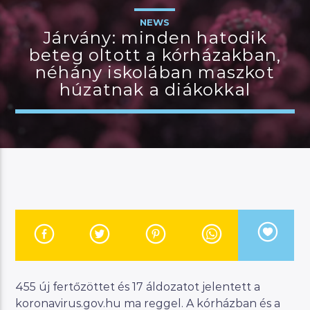
NEWS
Járvány: minden hatodik
beteg oltott a kórházakban,
JELENLEGI MŰSOR
néhány iskolában maszkot
CSALÁDI MANNA
húzatnak a diákokkal
07:00
11:00
River
Manna FM
455 új fertőzöttet és 17 áldozatot jelentett a
koronavirus.gov.hu ma reggel. A kórházban és a