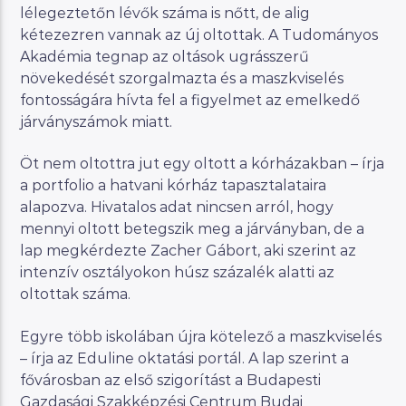
lélegeztetőn lévők száma is nőtt, de alig
kétezezren vannak az új oltottak. A Tudományos
Akadémia tegnap az oltások ugrásszerű
növekedését szorgalmazta és a maszkviselés
fontosságára hívta fel a figyelmet az emelkedő
járványszámok miatt.
Öt nem oltottra jut egy oltott a kórházakban – írja
a portfolio a hatvani kórház tapasztalataira
alapozva. Hivatalos adat nincsen arról, hogy
mennyi oltott betegszik meg a járványban, de a
lap megkérdezte Zacher Gábort, aki szerint az
intenzív osztályokon húsz százalék alatti az
oltottak száma.
Egyre több iskolában újra kötelező a maszkviselés
– írja az Eduline oktatási portál. A lap szerint a
fővárosban az első szigorítást a Budapesti
Gazdasági Szakképzési Centrum Budai