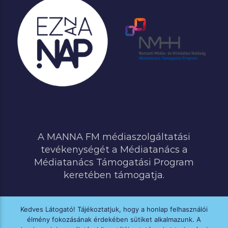
A MANNA FM médiaszolgáltatási
tevékenységét a Médiatanács a
Médiatanács Támogatási Program
keretében támogatja.
Kedves Látogató! Tájékoztatjuk, hogy a honlap felhasználói
élmény fokozásának érdekében sütiket alkalmazunk. A
MINDEN JOG FENNTARTVA © 2020 MANNA FM