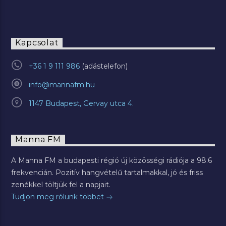
Kapcsolat
+36 1 9 111 986
info@mannafm.hu
1147 Budapest, Gervay utca 4.
Manna FM
A Manna FM a budapesti régió új közösségi rádiója a 98.6
frekvencián. Pozitív hangvételű tartalmakkal, jó és friss
zenékkel töltjük fel a napjait.
Tudjon meg rólunk többet