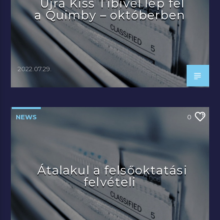
Újra Kiss Tibivel lép fel
a Quimby – októberben
2022.07.29.
NEWS
0
Átalakul a felsőoktatási
felvételi