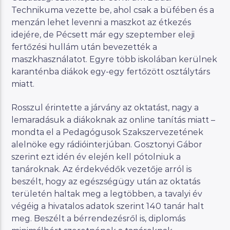
Technikuma vezette be, ahol csak a büfében és a
menzán lehet levenni a maszkot az étkezés
idejére, de Pécsett már egy szeptember eleji
fertőzési hullám után bevezették a
maszkhasználatot. Egyre több iskolában kerülnek
karanténba diákok egy-egy fertőzött osztálytárs
miatt.
Rosszul érintette a járvány az oktatást, nagy a
lemaradásuk a diákoknak az online tanítás miatt –
mondta el a Pedagógusok Szakszervezetének
alelnöke egy rádióinterjúban. Gosztonyi Gábor
szerint ezt idén év elején kell pótolniuk a
tanároknak. Az érdekvédők vezetője arról is
beszélt, hogy az egészségügy után az oktatás
területén haltak meg a legtöbben, a tavalyi év
végéig a hivatalos adatok szerint 140 tanár halt
meg. Beszélt a bérrendezésről is, diplomás