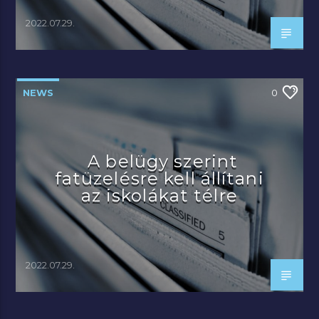
2022.07.29.
NEWS
0
A belügy szerint
fatüzelésre kell állítani
az iskolákat télre
2022.07.29.