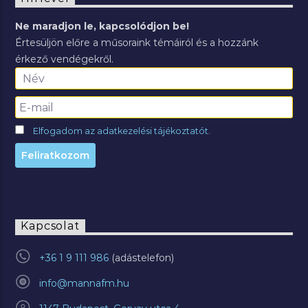
Ne maradjon le, kapcsolódjon be!
Értesüljön előre a műsoraink témáiról és a hozzánk
érkező vendégekről.
Elfogadom az adatkezelési tájékoztatót.
Kapcsolat
+36 1 9 111 986
info@mannafm.hu