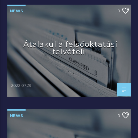
NEWS
0
Átalakul a felsőoktatási
felvételi
2022.07.29.
NEWS
0