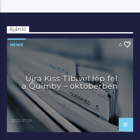
Ajánló
NEWS
0
Újra Kiss Tibivel lép fel
a Quimby – októberben
2022.07.29.