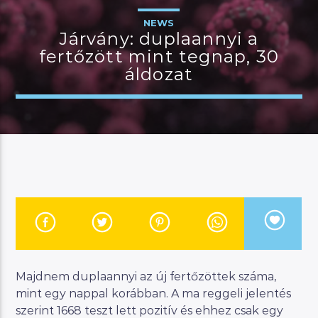
NEWS
Járvány: duplaannyi a
fertőzött mint tegnap, 30
JELENLEGI MŰSOR
áldozat
CSALÁDI MANNA
07:00
11:00
River
Manna FM
Majdnem duplaannyi az új fertőzöttek száma,
mint egy nappal korábban. A ma reggeli jelentés
szerint 1668 teszt lett pozitív és ehhez csak egy