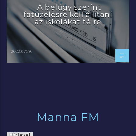
A belügy szerint
fatüzelésre kell állítani
az iskolákat télre
2022.07.29.
Manna FM
Hírlevél