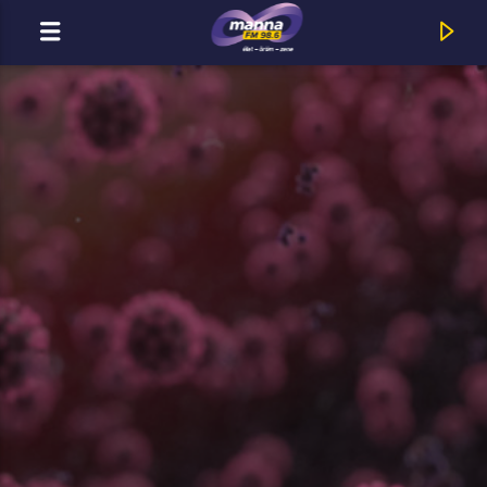
MOST ADÁSBAN
MannaFM
Odett : Rózsa