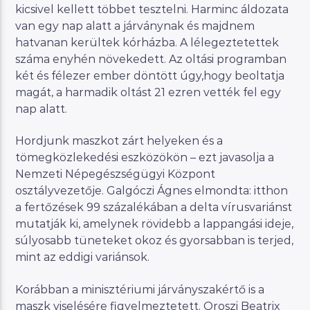
kicsivel kellett többet tesztelni. Harminc áldozata
van egy nap alatt a járványnak és majdnem
hatvanan kerültek kórházba. A lélegeztetettek
száma enyhén növekedett. Az oltási programban
két és félezer ember döntött úgy,hogy beoltatja
magát, a harmadik oltást 21 ezren vették fel egy
nap alatt.
Hordjunk maszkot zárt helyeken és a
tömegközlekedési eszközökön – ezt javasolja a
Nemzeti Népegészségügyi Központ
osztályvezetője. Galgóczi Ágnes elmondta: itthon
a fertőzések 99 százalékában a delta vírusvariánst
mutatják ki, amelynek rövidebb a lappangási ideje,
súlyosabb tüneteket okoz és gyorsabban is terjed,
mint az eddigi variánsok.
Korábban a minisztériumi járványszakértő is a
maszk viselésére figyelmeztetett. Oroszi Beatrix