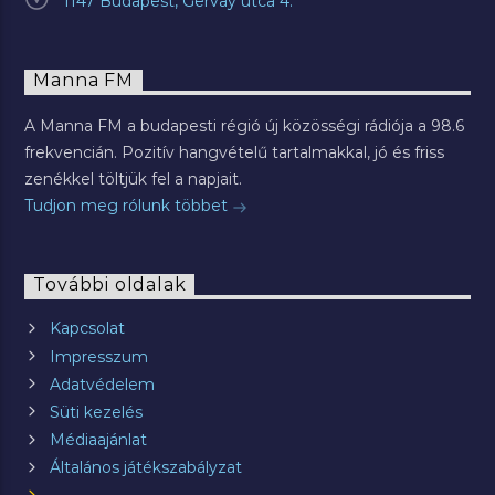
1147 Budapest, Gervay utca 4.
Manna FM
A Manna FM a budapesti régió új közösségi rádiója a 98.6
frekvencián. Pozitív hangvételű tartalmakkal, jó és friss
zenékkel töltjük fel a napjait.
Tudjon meg rólunk többet
További oldalak
Kapcsolat
Impresszum
Adatvédelem
Süti kezelés
Médiaajánlat
Általános játékszabályzat