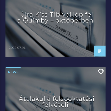
Újra Kiss Tibivel lép fel
a Quimby – októberben
2022.07.29.
NEWS
0
Átalakul a felsőoktatási
felvételi