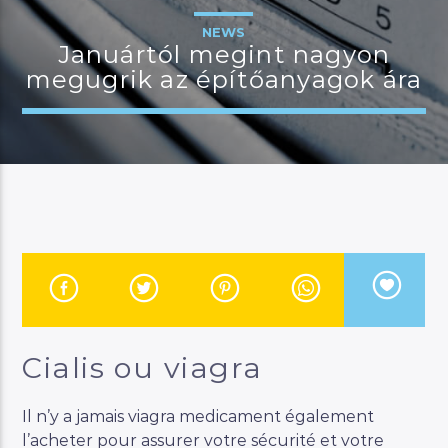
NEWS
Januártól megint nagyon
megugrik az építőanyagok ára
JELENLEGI MŰSOR
MANNA WORLD
00:00
06:00
River
Manna FM
Cialis ou viagra
Il n’y a jamais viagra medicament également
l’acheter pour assurer votre sécurité et votre