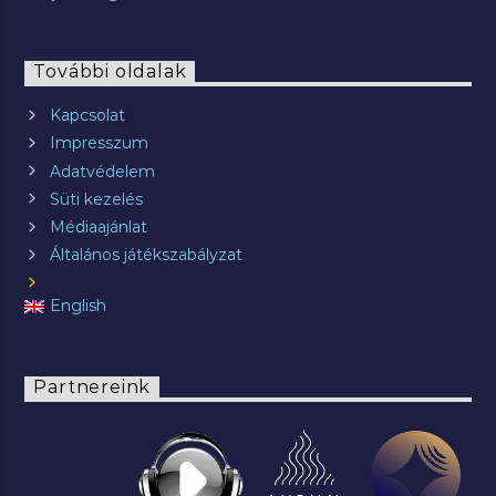
További oldalak
Kapcsolat
Impresszum
Adatvédelem
Süti kezelés
Médiaajánlat
Általános játékszabályzat
English
Partnereink