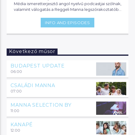
Média ismeretterjesztő angol nyelvű podcastjai szólnak,
valamint válogatás a Reggeli Manna legszórakoztatóbb
pillanataiból.
INFO AND EPISODES
Következő műsor
BUDAPEST UPDATE
06:00
CSALÁDI MANNA
07:00
MANNA SELECTION BY
11:00
KANAPÉ
12:00