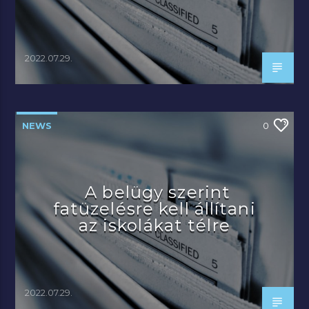
2022.07.29.
NEWS
0
A belügy szerint
fatüzelésre kell állítani
az iskolákat télre
2022.07.29.