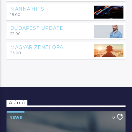
MANNA HITS
18:00
BUDAPEST UPDATE
22:00
MAGYAR ZENEI ÓRA
23:00
Ajánló
NEWS
0