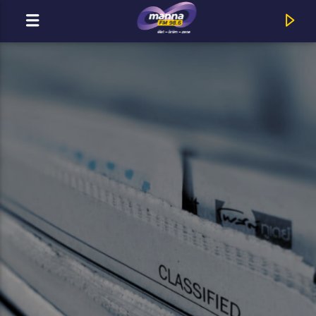
MOST ADÁSBAN
MannaFM