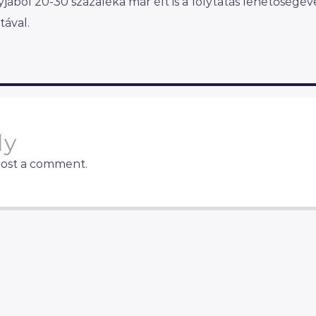
ából 20-30 százaléka már élt is a folytatás lehetőségéve
tával.
ly
post a comment.