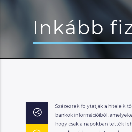
Inkább fi
Százezrek folytatják a hiteleik t
bankok információiból, amelyeket
hogy csak a napokban tették leh