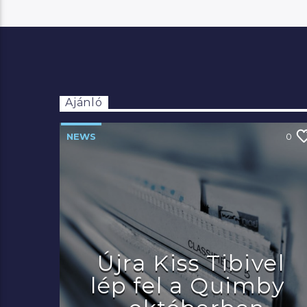
Ajánló
NEWS
0
Újra Kiss Tibivel
lép fel a Quimby