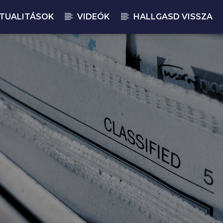
TUALITÁSOK
VIDEÓK
HALLGASD VISSZA
JELENLEGI M
CS
07: