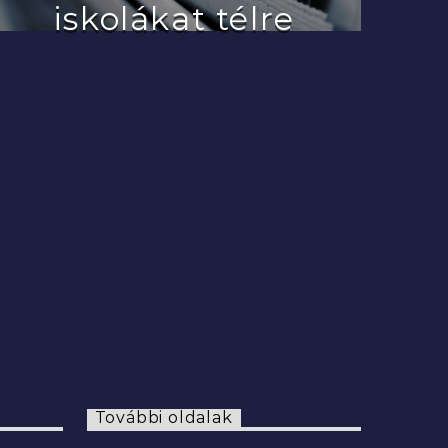
iskolákat télre
2022.07.29.
További oldalak