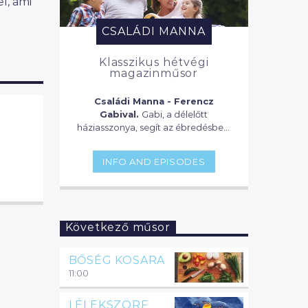
l, ami
CSALÁDI MANNA
Klasszikus hétvégi
magazinműsor
Családi Manna - Ferencz
Gabival.
Gabi, a délelőtt
háziasszonya, segít az ébredésben,
ellát bennünket a legfontosabb és
legérdekesebb információkkal,
INFO AND EPISODES
összedob egy fincsi reggelit, vagy
egy vitamindús koktélt és segít,
hogy mit nem szabad kihagyni a
sorozatos-filmes bakancslistánkról.
Aztán ha már a gyerekek is fent
Következő műsor
vannak, keres nekünk valami
hasznos programot, vagy, hogy
mivel kössük le az örökmozgó
BŐSÉG KOSARA
gyermekünket. Hoz néhány jó zenei
11:00
újdonságot, koncertet, kiállítást,
színdarabot. 9-től, mikor már
LÉLEKSZÖRF