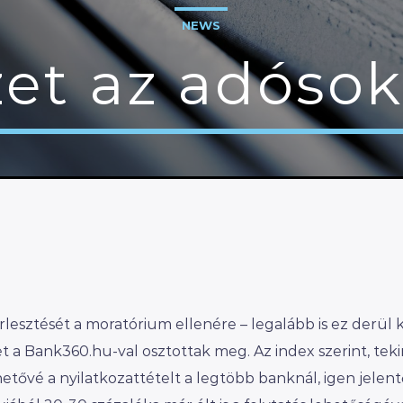
NEWS
zet az adós
örlesztését a moratórium ellenére – legalább is ez derül k
 a Bank360.hu-val osztottak meg. Az index szerint, teki
etővé a nyilatkozattételt a legtöbb banknál, igen jelen