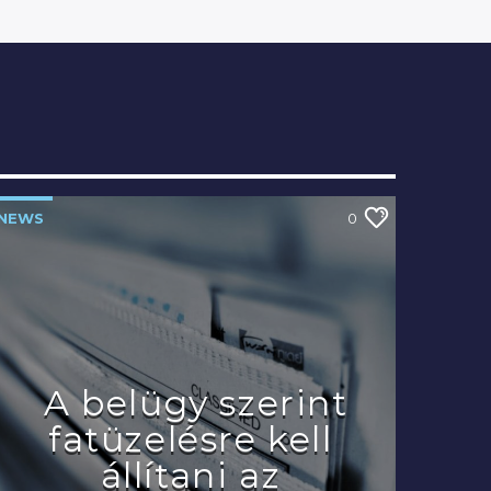
NEWS
0
A belügy szerint
fatüzelésre kell
állítani az