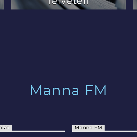
felvételi
2022.07.29.
Manna FM
olat
Manna FM