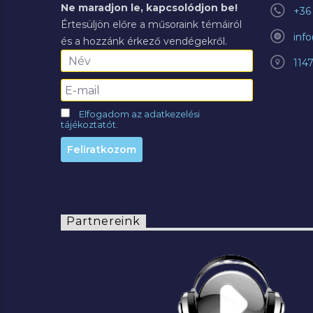
Ne maradjon le, kapcsolódjon be!
+36 
Értesüljön előre a műsoraink témáiról
inf
és a hozzánk érkező vendégekről.
114
Elfogadom az adatkezelési
tájékoztatót.
Partnereink