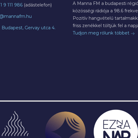
A Manna FM a budapesti régió
1 9 111 986
közösségi rádiója a 98.6 frekve
o@mannafm.hu
Pozitív hangvételű tartalmakka
friss zenékkel töltjük fel a napja
7 Budapest, Gervay utca 4.
Tudjon meg rólunk többet