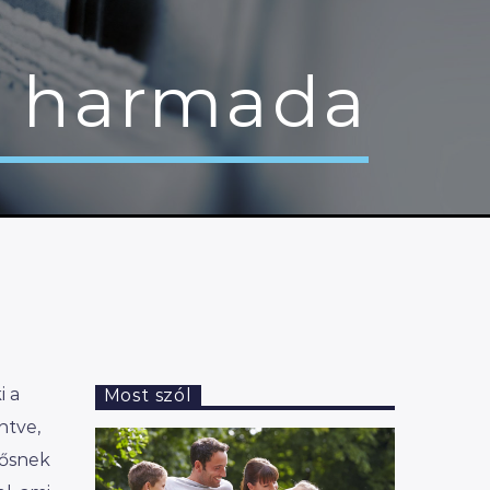
ok harmada
i a
Most szól
ntve,
tősnek