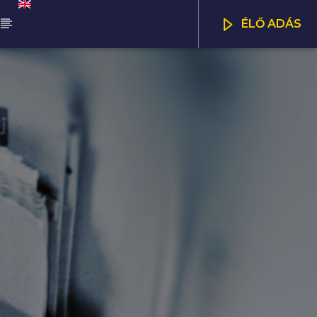
ÉLŐ ADÁS
ŰSOR
ALÁDI MANNA
CSATORNÁK
00
11:00