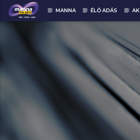
MANNA
ÉLŐ ADÁS
AK
MOST ADÁSBAN
MannaFM