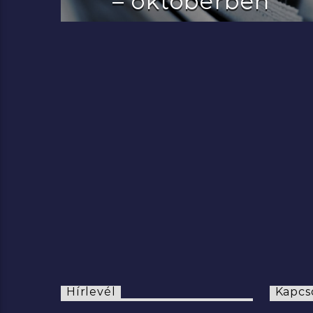
– októberben
2022.07.29.
Hírlevél
Kapcs