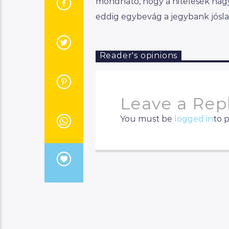
mondható, hogy a hitelesek nagyj
eddig egybevág a jegybank jósla
Reader's opinions
Leave a Rep
You must be
logged in
to 