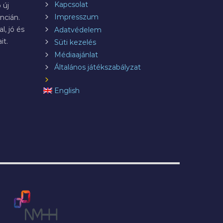
Kapcsolat
 új
Impresszum
ncián.
l, jó és
Adatvédelem
it.
Süti kezelés
Médiaajánlat
Általános játékszabályzat
English