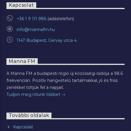
Kapcsolat
+36 1 9 111 986
info@mannafm.hu
1147 Budapest, Gervay utca 4.
Manna FM
A Manna FM a budapesti régió új közösségi rádiója a 98.6
frekvencián. Pozitív hangvételű tartalmakkal, jó és friss
zenékkel töltjük fel a napjait.
Tudjon meg rólunk többet
További oldalak
Kapcsolat