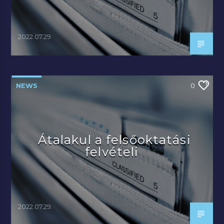
2022.07.29.
NEWS
0
Átalakul a felsőoktatási
felvételi
2022.07.29.