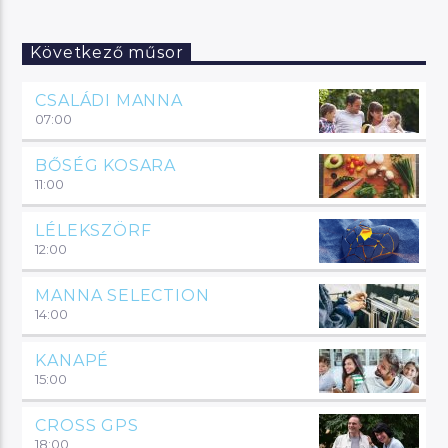
Következő műsor
CSALÁDI MANNA
07:00
BŐSÉG KOSARA
11:00
LÉLEKSZÖRF
12:00
MANNA SELECTION
14:00
KANAPÉ
15:00
CROSS GPS
18:00