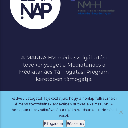
A MANNA FM médiaszolgáltatási
tevékenységét a Médiatanács a
Médiatanács Támogatási Program
keretében támogatja.
Kedves Látogató! Tájékoztatjuk, hogy a honlap felhasználói
élmény fokozásának érdekében sütiket alkalmazunk. A
MINDEN JOG FENNTARTVA © 2020 MANNA FM
honlapunk használatával ön a tájékoztatásunkat tudomásul
veszi.
Elfogadom
Részletek