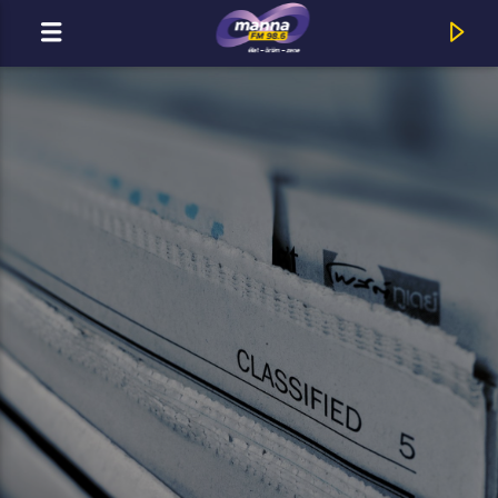
MOST ADÁSBAN
MannaFM