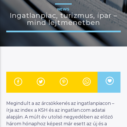
NEWS
Ingatlanpiac, turizmus, ipar –
mind lejtmenetben
JELENLEGI MŰSOR
BUDAPEST UPDATE
06:00
07:00
River
Manna FM
Megindult a az árcsökkenés az ingatlanpiacon –
írja az index a KSH és az ingatlan.com adatai
alapján. A múlt év utolsó negyedében az előző
három hónaphoz képest már esett az új és a