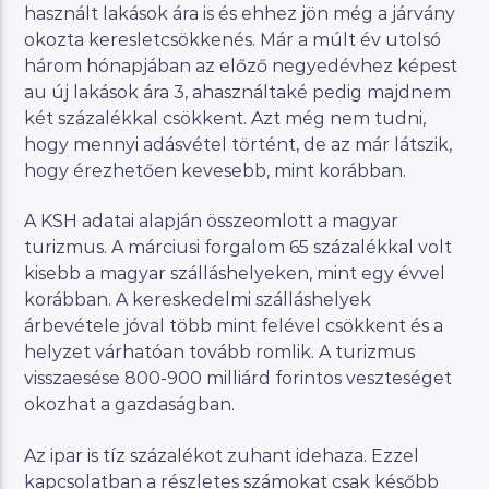
használt lakások ára is és ehhez jön még a járvány
okozta keresletcsökkenés. Már a múlt év utolsó
három hónapjában az előző negyedévhez képest
au új lakások ára 3, ahasználtaké pedig majdnem
két százalékkal csökkent. Azt még nem tudni,
hogy mennyi adásvétel történt, de az már látszik,
hogy érezhetően kevesebb, mint korábban.
A KSH adatai alapján összeomlott a magyar
turizmus. A márciusi forgalom 65 százalékkal volt
kisebb a magyar szálláshelyeken, mint egy évvel
korábban. A kereskedelmi szálláshelyek
árbevétele jóval több mint felével csökkent és a
helyzet várhatóan tovább romlik. A turizmus
visszaesése 800-900 milliárd forintos veszteséget
okozhat a gazdaságban.
Az ipar is tíz százalékot zuhant idehaza. Ezzel
kapcsolatban a részletes számokat csak később