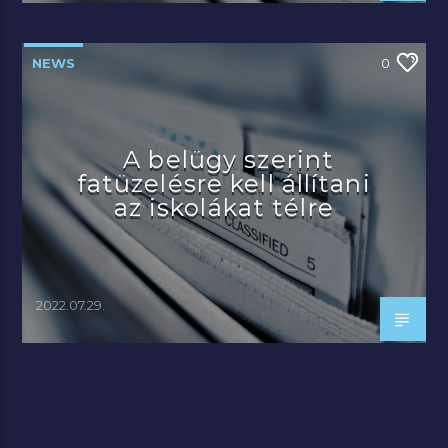
NEWS
0
A belügy szerint
fatüzelésre kell állítani
az iskolákat télre
2022.07.29.