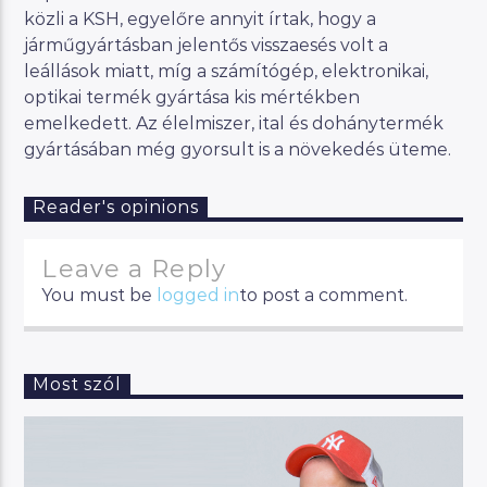
közli a KSH, egyelőre annyit írtak, hogy a
járműgyártásban jelentős visszaesés volt a
leállások miatt, míg a számítógép, elektronikai,
optikai termék gyártása kis mértékben
emelkedett. Az élelmiszer, ital és dohánytermék
gyártásában még gyorsult is a növekedés üteme.
Reader's opinions
Leave a Reply
You must be
logged in
to post a comment.
Most szól