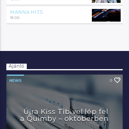
MANNA HITS
19:00
Ajánló
NEWS
0
Újra Kiss Tibivel lép fel
a Quimby – októberben