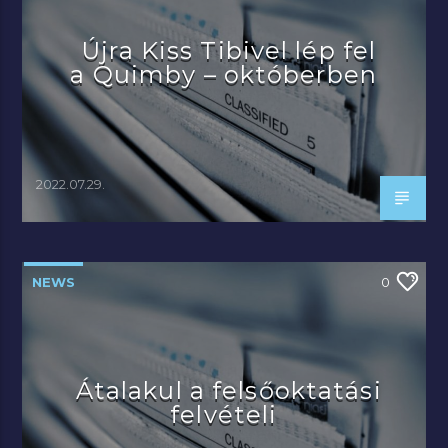
Újra Kiss Tibivel lép fel
a Quimby – októberben
2022.07.29.
NEWS
0
Átalakul a felsőoktatási
felvételi