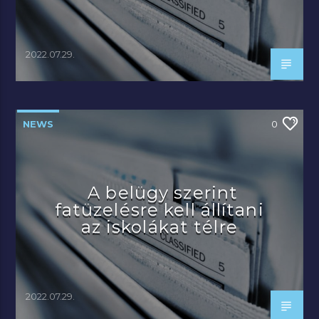
2022.07.29.
NEWS
0
A belügy szerint
fatüzelésre kell állítani
az iskolákat télre
2022.07.29.