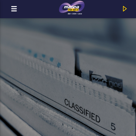
MOST ADÁSBAN
MannaFM