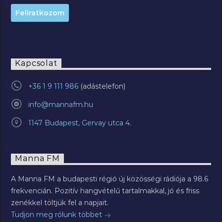
Kapcsolat
+36 1 9 111 986
info@mannafm.hu
1147 Budapest, Gervay utca 4.
Manna FM
A Manna FM a budapesti régió új közösségi rádiója a 98.6
frekvencián. Pozitív hangvételű tartalmakkal, jó és friss
zenékkel töltjük fel a napjait.
Tudjon meg rólunk többet