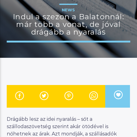
NEWS
Indul a szezon a Balatonnál:
már több a vonat, de jóval
JELENLEGI MŰSOR
drágább a nyaralás
MANNA SELECTION
18:00
21:00
River
Manna FM
Drágább lesz az idei nyaralás – sőt a
szállodaszövetség szerint akár ötödével is
nőhetnek az árak. Azt mondják, a szállásadók