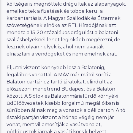
költségei is megnőttek: drágultak az alapanyagok,
emelkedtek a fizetések és többe kerül a
karbantartás is. A Magyar Szállodák és Éttermek
szövetségének elnöke az RTL Híradójának azt
mondta a 15-20 százalékos drágulást a balatoni
szálláshelyeknél lehet leginkább megérezni, de
lesznek olyan helyek is, ahol nem akarják
elriasztani a vendégeket és nem emelnek árat.
Eljutni viszont könnyebb lesz a Balatonig,
legalábbis vonattal. A MÁV már mától sűríti a
Balaton partjához tartó járatokat, elindult az
előszezoni menetrend BUdapest és a Balaton
között. A Siófok és Balatonmáriafürdő környéki
üdülőövezetek kisebb forgalmú megállóiban is
sűrűbben állnak meg a vonatok a déli parton. A tó
északi partján viszont a hónap végéig nem jár
vonat, mert villamosítják a vasútvonalat,
pótlóbuszok járnak a vasúti kocsik helyett.