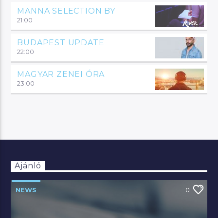
MANNA SELECTION BY
21:00
BUDAPEST UPDATE
22:00
MAGYAR ZENEI ÓRA
23:00
Ajánló
NEWS
0