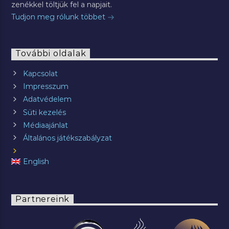
zenékkel töltjük fel a napjait.
Tudjon meg rólunk többet
További oldalak
Kapcsolat
Impresszum
Adatvédelem
Süti kezelés
Médiaajánlat
Általános játékszabályzat
English
Partnereink