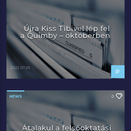
Újra Kiss Tibivel lép fel
a Quimby – októberben
2022.07.29.
NEWS
0
Átalakul a felsőoktatási