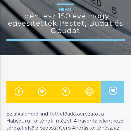
NEWS
Idén lesz 150 éve. hogy
egyesítették Pestet, Budát és
JELENLEGI MŰSOR
Óbudát
KANAPÉ
15:00
18:00
River
Manna FM
Ez alkalomból indított előadássorozatot a
Habsburg Történeti Intézet. A havonta jelentkező
sorozat első előadását Gerő András történész, az