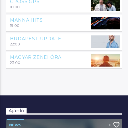
CROSS GPS
18:00
MANNA HITS
19:00
BUDAPEST UPDATE
22:00
MAGYAR ZENEI ÓRA
23:00
Ajánló
NEWS
0