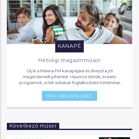
KANAPÉ
Hétvégi magazinműsor
Ülj le a Manna FM kanapéjára és élvezd a jól
megérdemelt pihenést. Hasznos témák, kreatív
programok, a hét sokakat foglalkoztató történései
várnak, de akár jogi segítséget is kaphatsz, ha helyet
foglalsz nálunk.
INFO AND EPISODES
Következő műsor