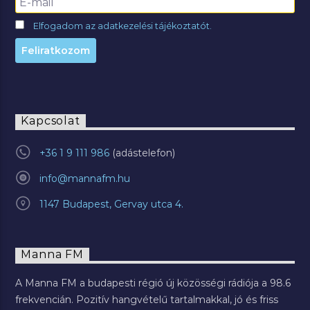
Elfogadom az adatkezelési tájékoztatót.
Kapcsolat
+36 1 9 111 986
info@mannafm.hu
1147 Budapest, Gervay utca 4.
Manna FM
A Manna FM a budapesti régió új közösségi rádiója a 98.6
frekvencián. Pozitív hangvételű tartalmakkal, jó és friss