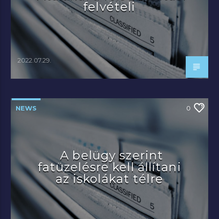
felvételi
2022.07.29.
NEWS
0
A belügy szerint
fatüzelésre kell állítani
az iskolákat télre