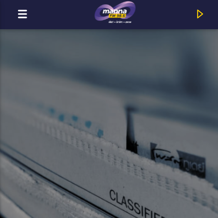
MOST ADÁSBAN
MannaFM