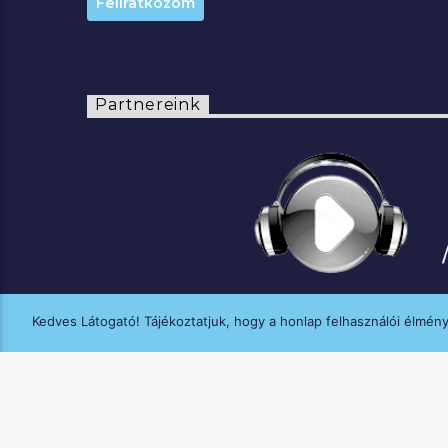
Partnereink
Kedves Látogató! Tájékoztatjuk, hogy a honlap felhasználói élmén
A MANNA FM médiaszolgáltatási tevék