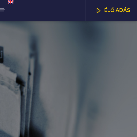
ÉLŐ ADÁS
ŰSOR
NNA WORLD
CSATORNÁK
00
07:00