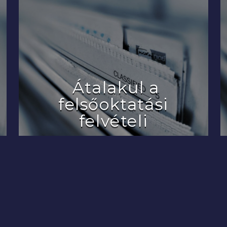
Átalakul a
felsőoktatási
felvételi
2022.07.29.