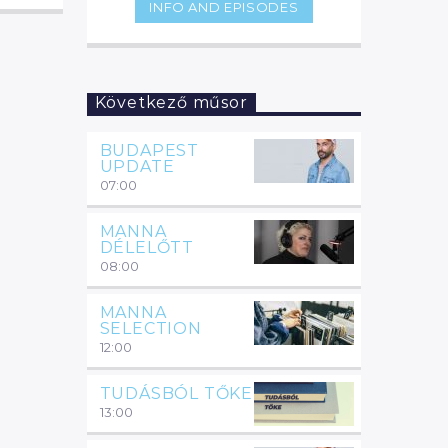
INFO AND EPISODES
legszórakoztatóbb pillanataiból.
Következő műsor
BUDAPEST
UPDATE
07:00
MANNA
DÉLELŐTT
08:00
MANNA
SELECTION
12:00
TUDÁSBÓL TŐKE
13:00