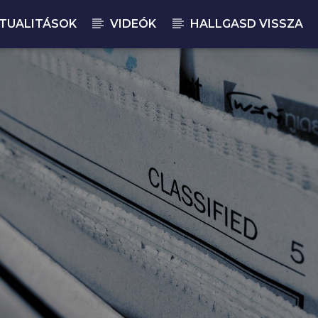
TUALITÁSOK
VIDEÓK
HALLGASD VISSZA
JELENLEGI M
MA
00: