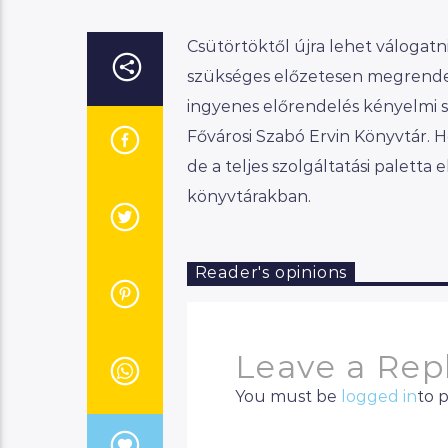
Csütörtöktől újra lehet válogatni
szükséges előzetesen megrendeln
ingyenes előrendelés kényelmi 
Fővárosi Szabó Ervin Könyvtár. 
de a teljes szolgáltatási paletta 
könyvtárakban.
Reader's opinions
Leave a Rep
You must be
logged in
to 