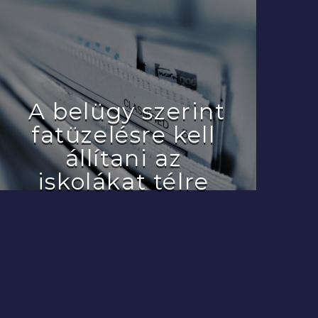
A belügy szerint
fatüzelésre kell
állítani az
iskolákat télre
2022.07.29.