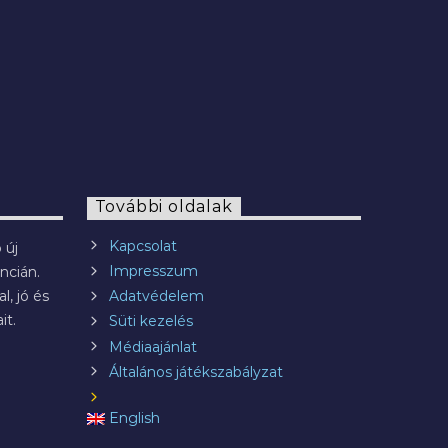
További oldalak
Kapcsolat
 új
Impresszum
ncián.
l, jó és
Adatvédelem
it.
Süti kezelés
Médiaajánlat
Általános játékszabályzat
English