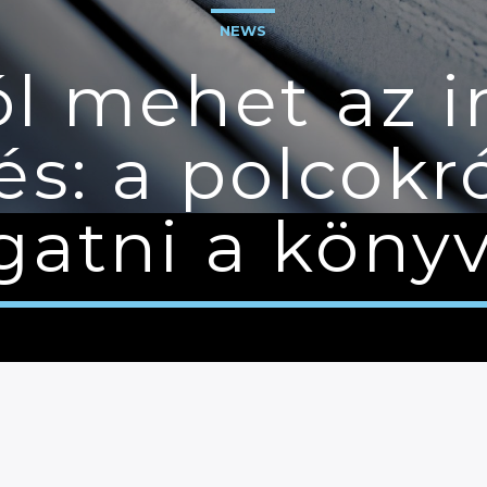
NEWS
l mehet az 
s: a polcokró
gatni a köny