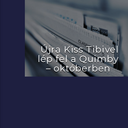
Újra Kiss Tibivel
lép fel a Quimby
– októberben
2022.07.29.