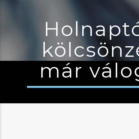
Holnaptó
kölcsönzé
már válo