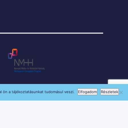
l ön a tájékoztatásunkat tudomásul veszi.
Elfogadom
Részletek
si Program keretében támogatja.