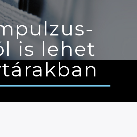
impulzus-
l is lehet
vtárakban