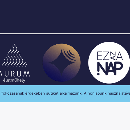
y fokozásának érdekében sütiket alkalmazunk. A honlapunk használatáva
enységét a Médiatanács a Médiatanács Támogatá