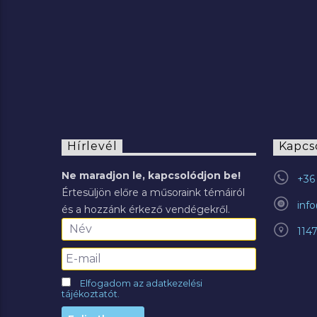
Hírlevél
Kapcs
Ne maradjon le, kapcsolódjon be!
+36 
Értesüljön előre a műsoraink témáiról
inf
és a hozzánk érkező vendégekről.
114
Elfogadom az adatkezelési
tájékoztatót.