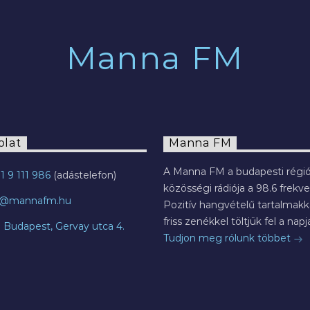
Manna FM
olat
Manna FM
A Manna FM a budapesti régió
1 9 111 986
közösségi rádiója a 98.6 frekve
o@mannafm.hu
Pozitív hangvételű tartalmakka
friss zenékkel töltjük fel a napja
7 Budapest, Gervay utca 4.
Tudjon meg rólunk többet