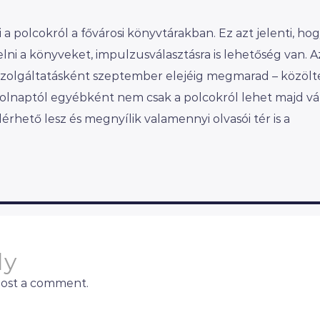
 a polcokról a fővárosi könyvtárakban. Ez azt jelenti, h
i a könyveket, impulzusválasztásra is lehetőség van. A
szolgáltatásként szeptember elejéig megmarad – közölt
Holnaptól egyébként nem csak a polcokról lehet majd vál
elérhető lesz és megnyílik valamennyi olvasói tér is a
ly
post a comment.