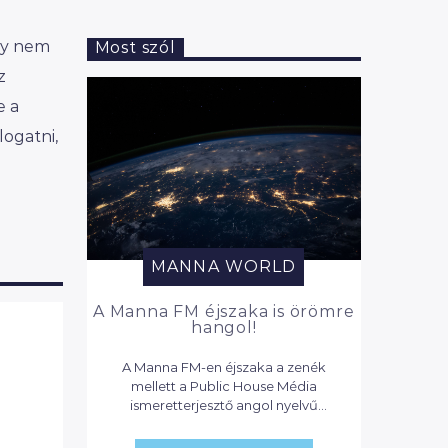
ogy nem
Most szól
z
e a
ogatni,
MANNA WORLD
A Manna FM éjszaka is örömre
hangol!
A Manna FM-en éjszaka a zenék
mellett a Public House Média
ismeretterjesztő angol nyelvű
podcastjai szólnak, valamint
válogatás a Reggeli Manna