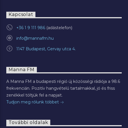
Kapcsolat
+36 1 9 111 986
info@mannafm.hu
1147 Budapest, Gervay utca 4.
Manna FM
A Manna FM a budapesti régió új közösségi rádiója a 98.6
frekvencián. Pozitív hangvételű tartalmakkal, jó és friss
zenékkel töltjük fel a napjait.
Tudjon meg rólunk többet
További oldalak