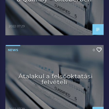
2022.07.29.
NEWS
0
Átalakul a felsőoktatási
felvételi
2022.07.29.