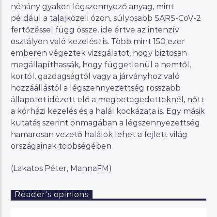
néhány gyakori légszennyező anyag, mint
például a talajközeli ózon, súlyosabb SARS-CoV-2
fertőzéssel függ össze, ide értve az intenzív
osztályon való kezelést is. Több mint 150 ezer
emberen végeztek vizsgálatot, hogy biztosan
megállapíthassák, hogy függetlenül a nemtől,
kortól, gazdagságtól vagy a járványhoz való
hozzáállástól a légszennyezettség rosszabb
állapotot idézett elő a megbetegedetteknél, nőtt
a kórházi kezelés és a halál kockázata is. Egy másik
kutatás szerint önmagában a légszennyezettség
hamarosan vezető halálok lehet a fejlett világ
országainak többségében.
(Lakatos Péter, MannaFM)
Reader's opinions