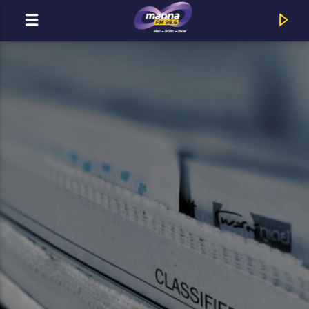
MOST ADÁSBAN
MannaFM
Ember Márk : Hang és Csend