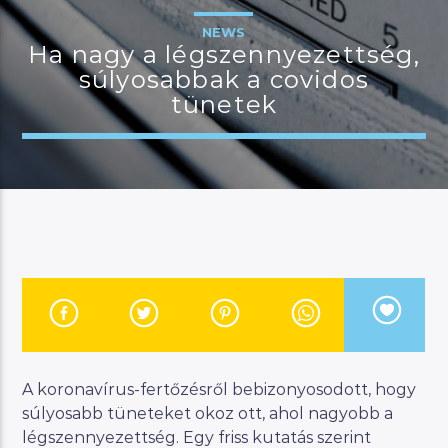
NEWS
Ha nagy a légszennyezettség,
súlyosabbak a covidos
JELENLEGI MŰSOR
tünetek
MAGYAR ZENEI ÓRA
23:00
24:00
River
Manna FM
A koronavírus-fertőzésről bebizonyosodott, hogy
súlyosabb tüneteket okoz ott, ahol nagyobb a
légszennyezettség. Egy friss kutatás szerint