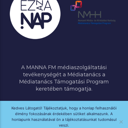
A MANNA FM médiaszolgáltatási
tevékenységét a Médiatanács a
Médiatanács Támogatási Program
keretében támogatja.
Kedves Látogató! Tájékoztatjuk, hogy a honlap felhasználói
élmény fokozásának érdekében sütiket alkalmazunk. A
MINDEN JOG FENNTARTVA © 2020 MANNA FM
honlapunk használatával ön a tájékoztatásunkat tudomásul
veszi.