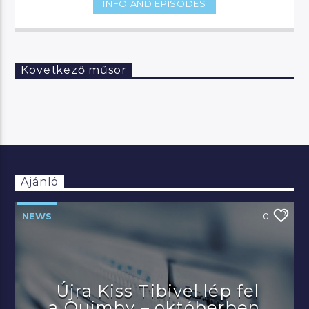
INFO AND EPISODES
Következő műsor
Ajánló
NEWS
0
Újra Kiss Tibivel lép fel
a Quimby – októberben