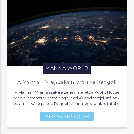
MANNA WORLD
A Manna FM éjszaka is örömre hangol!
A Manna FM-en éjszaka a zenék mellett a Public House
Média ismeretterjesztő angol nyelvű podcastjai szólnak,
valamint válogatás a Reggeli Manna legszórakoztatóbb
pillanataiból.
INFO AND EPISODES