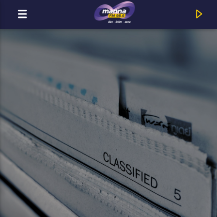
MOST ADÁSBAN
MannaFM
Horváth Tamás : Szürke szellem