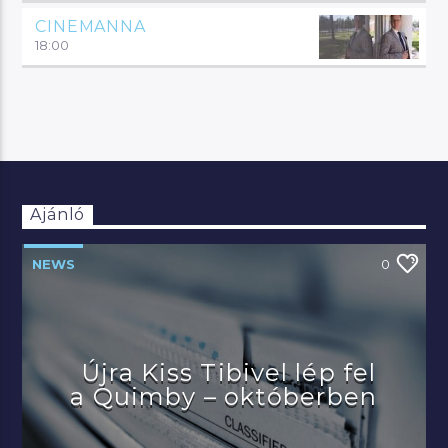
CINEMANNA
18:00
Ajánló
NEWS
0
Újra Kiss Tibivel lép fel
a Quimby – októberben