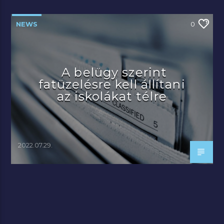
NEWS
0
A belügy szerint
fatüzelésre kell állítani
az iskolákat télre
2022.07.29.