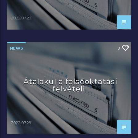
2022.07.29.
NEWS
0
Átalakul a felsőoktatási
felvételi
2022.07.29.