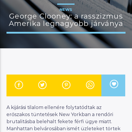
NEWS
George Clooney: a rasszizmus
Amerika legnagyobb járványa
JELENLEGI MŰSOR
MANNA WORLD
00:00
07:00
River
Manna FM
A kijárási tilalom ellenére folytatódtak az
erőszakos tüntetések New Yorkban a rendőri
brutalitásba belehalt fekete férfi ügye miatt.
Manhattan belvárosában ismét üzleteket törtek