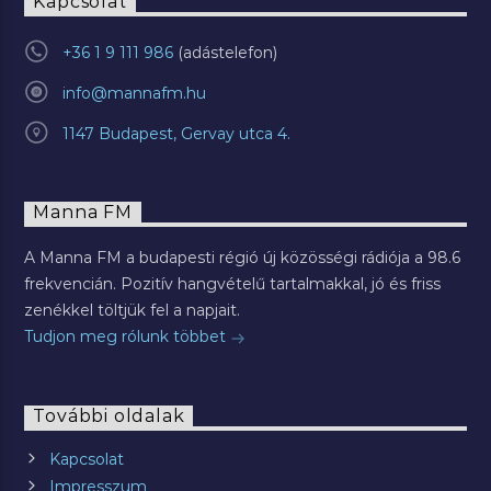
Kapcsolat
+36 1 9 111 986
info@mannafm.hu
1147 Budapest, Gervay utca 4.
Manna FM
A Manna FM a budapesti régió új közösségi rádiója a 98.6
frekvencián. Pozitív hangvételű tartalmakkal, jó és friss
zenékkel töltjük fel a napjait.
Tudjon meg rólunk többet
További oldalak
Kapcsolat
Impresszum