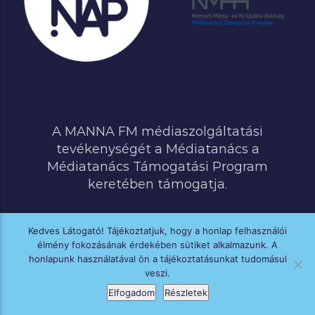
A MANNA FM médiaszolgáltatási
tevékenységét a Médiatanács a
Médiatanács Támogatási Program
keretében támogatja.
Kedves Látogató! Tájékoztatjuk, hogy a honlap felhasználói
élmény fokozásának érdekében sütiket alkalmazunk. A
MINDEN JOG FENNTARTVA © 2020 MANNA FM
honlapunk használatával ön a tájékoztatásunkat tudomásul
veszi.
Elfogadom
Részletek