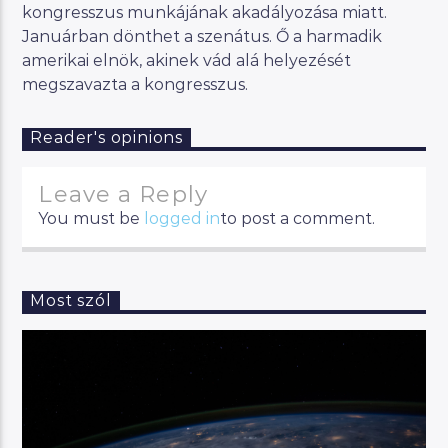
kongresszus munkájának akadályozása miatt.
Januárban dönthet a szenátus. Ő a harmadik
amerikai elnök, akinek vád alá helyezését
megszavazta a kongresszus.
Reader's opinions
Leave a Reply
You must be
logged in
to post a comment.
Most szól