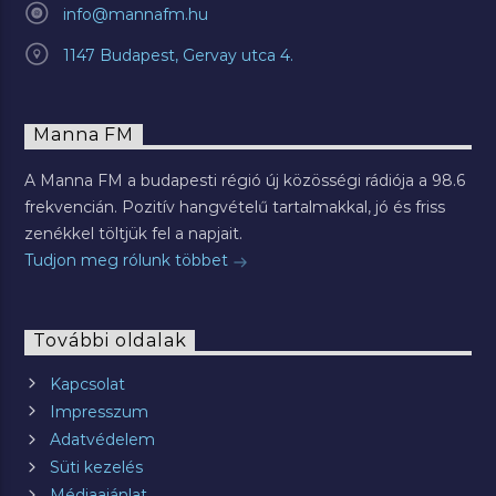
info@mannafm.hu
1147 Budapest, Gervay utca 4.
Manna FM
A Manna FM a budapesti régió új közösségi rádiója a 98.6
frekvencián. Pozitív hangvételű tartalmakkal, jó és friss
zenékkel töltjük fel a napjait.
Tudjon meg rólunk többet
További oldalak
Kapcsolat
Impresszum
Adatvédelem
Süti kezelés
Médiaajánlat