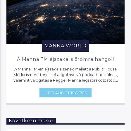
MANNA WORLD
A Manna FM éjszaka is örömre hangol!
A Manna FM-en éjszaka a zenék mellett a Public House
Média ismeretterjesztő angol nyelvű podcastjai szólnak,
valamint válogatás a Reggeli Manna legszórakoztatóbb
pillanataiból.
INFO AND EPISODES
Következő műsor