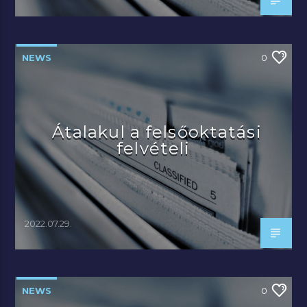
NEWS
0
Átalakul a felsőoktatási
felvételi
2022.07.29.
NEWS
0