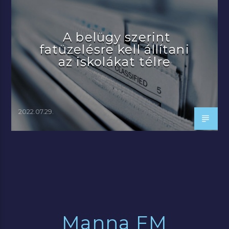
A belügy szerint
fatüzelésre kell állítani
az iskolákat télre
2022.07.29.
Manna FM