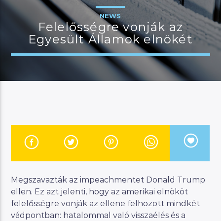
NEWS
Felelősségre vonják az
Egyesült Államok elnökét
JELENLEGI MŰSOR
MANNA WORLD
00:00
07:00
River
Manna FM
Megszavazták az impeachmentet Donald Trump
ellen. Ez azt jelenti, hogy az amerikai elnököt
felelősségre vonják az ellene felhozott mindkét
vádpontban: hatalommal való visszaélés és a