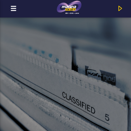
MOST ADÁSBAN
MannaFM
Keresztkérdés : Száraz Lábbal