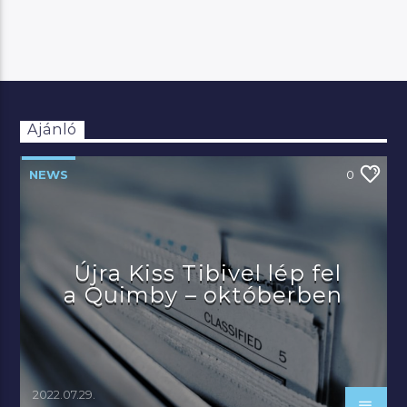
Ajánló
NEWS
0
Újra Kiss Tibivel lép fel
a Quimby – októberben
2022.07.29.