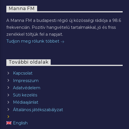
Manna FM
A Manna FM a budapesti régió új közösségi rádiója a 98.6
frekvencián. Pozitív hangvételű tartalmakkal, jó és friss
zenékkel töltjük fel a napjait.
Tudjon meg rólunk többet
További oldalak
Kapcsolat
Impresszum
Adatvédelem
Süti kezelés
Médiaajánlat
Általános játékszabályzat
English