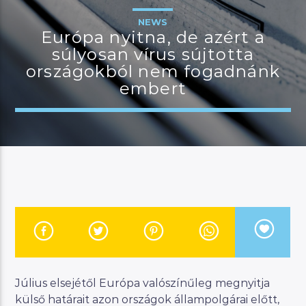
NEWS
Európa nyitna, de azért a
súlyosan vírus sújtotta
JELENLEGI MŰSOR
országokból nem fogadnánk
MAGYAR ZENEI ÓRA
embert
23:00
24:00
River
Manna FM
Július elsejétől Európa valószínűleg megnyitja
külső határait azon országok állampolgárai előtt,