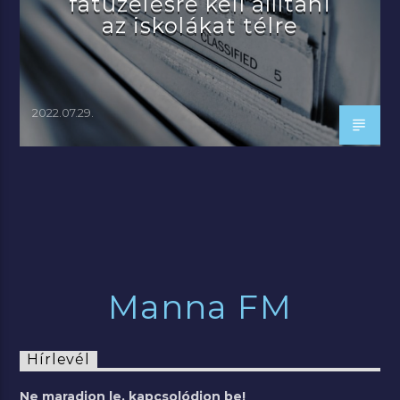
fatüzelésre kell állítani
az iskolákat télre
2022.07.29.
Manna FM
Hírlevél
Ne maradjon le, kapcsolódjon be!