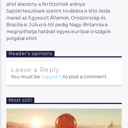
ahol alacsony a fertőzöttek aránya.
Sajtóértesülések szerint továbbra is tiltó-listás
marad az Egyesült Államok, Oroszország és
Brazília is. Július 6-tól pedig Nagy-Britannia is
megnyithatja határait egyes európai országok
polgárai előtt.
Reader's opinions
Leave a Reply
You must be
logged in
to post a comment.
Most szól