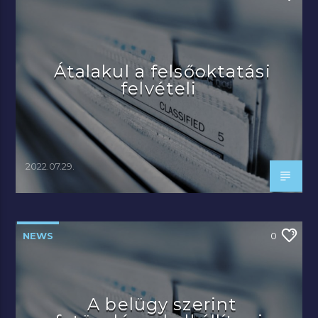
Átalakul a felsőoktatási
felvételi
2022.07.29.
NEWS
0
A belügy szerint