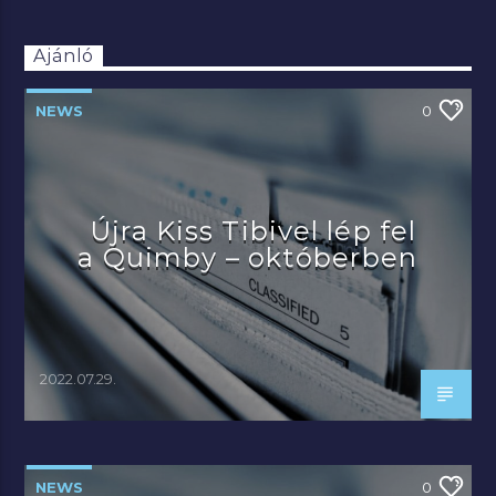
Ajánló
NEWS
0
Újra Kiss Tibivel lép fel
a Quimby – októberben
2022.07.29.
NEWS
0