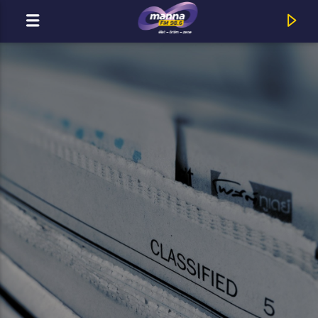
MOST ADÁSBAN
MannaFM
Jota : Áldom