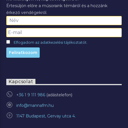
Értesüljön előre a műsoraink témáiról és a hozzánk
érkező vendégekről.
Elfogadom az adatkezelési tájékoztatót.
Kapcsolat
+36 1 9 111 986
info@mannafm.hu
1147 Budapest, Gervay utca 4.