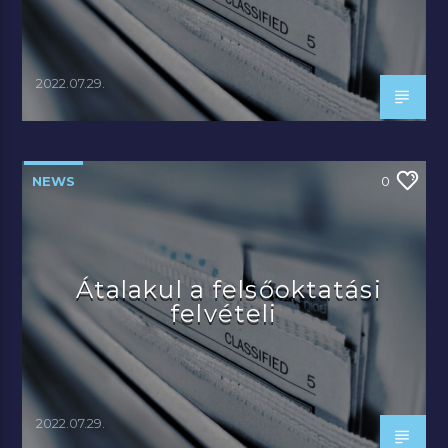
2022.07.29.
NEWS
0
Átalakul a felsőoktatási
felvételi
2022.07.29.