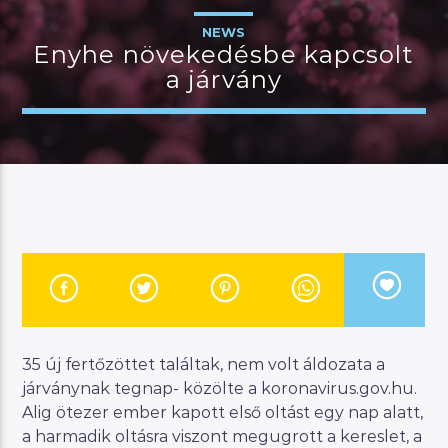
NEWS
Enyhe növekedésbe kapcsolt
a járvány
JELENLEGI MŰSOR
MANNA DÉLELŐTT
08:00
12:00
River
Manna FM
35 új fertőzöttet találtak, nem volt áldozata a
járványnak tegnap- közölte a koronavirus.gov.hu.
Alig ötezer ember kapott első oltást egy nap alatt,
a harmadik oltásra viszont megugrott a kereslet, a