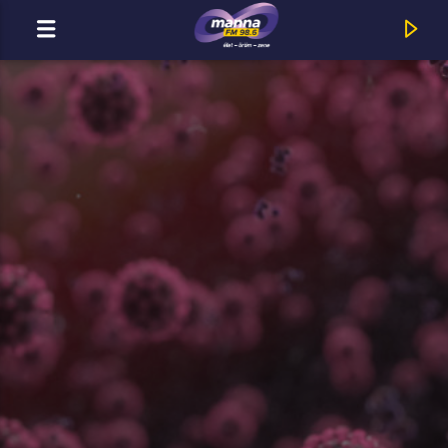
MOST ADÁSBAN
Title
Artist