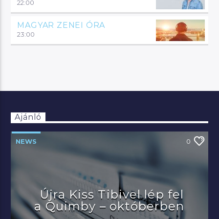
22:00
MAGYAR ZENEI ÓRA
23:00
Ajánló
NEWS
0
Újra Kiss Tibivel lép fel
a Quimby – októberben