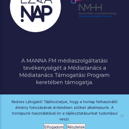
A MANNA FM médiaszolgáltatási
tevékenységét a Médiatanács a
Médiatanács Támogatási Program
keretében támogatja.
Kedves Látogató! Tájékoztatjuk, hogy a honlap felhasználói
élmény fokozásának érdekében sütiket alkalmazunk. A
MINDEN JOG FENNTARTVA © 2020 MANNA FM
honlapunk használatával ön a tájékoztatásunkat tudomásul
veszi.
Elfogadom
Részletek