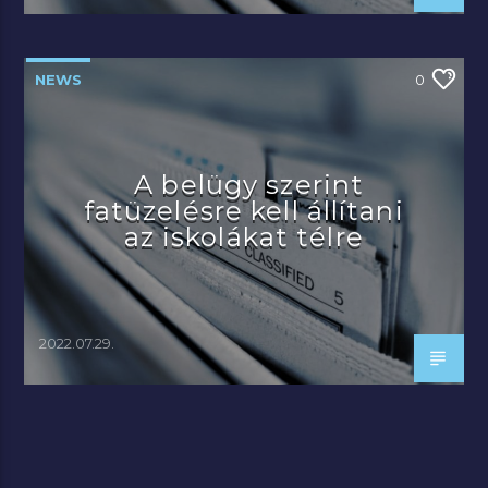
NEWS
0
A belügy szerint
fatüzelésre kell állítani
az iskolákat télre
2022.07.29.