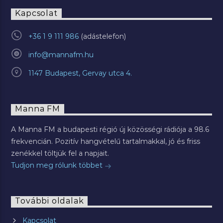
Kapcsolat
+36 1 9 111 986
info@mannafm.hu
1147 Budapest, Gervay utca 4.
Manna FM
A Manna FM a budapesti régió új közösségi rádiója a 98.6
frekvencián. Pozitív hangvételű tartalmakkal, jó és friss
zenékkel töltjük fel a napjait.
Tudjon meg rólunk többet
További oldalak
Kapcsolat