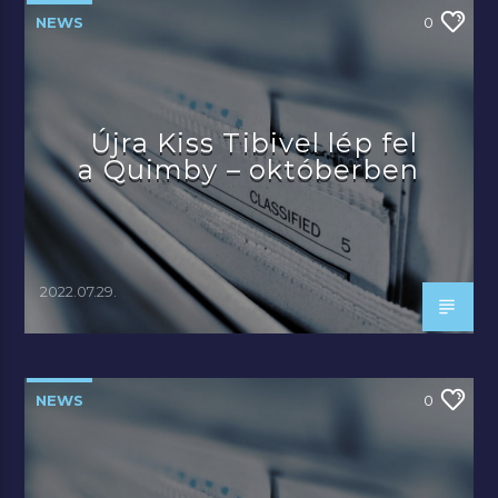
NEWS
0
Újra Kiss Tibivel lép fel
a Quimby – októberben
2022.07.29.
NEWS
0