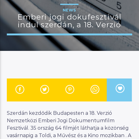
NEWS
Emberi jogi dokufesztivál
indul szerdán, a 18. Verzió
JELENLEGI MŰSOR
BUDAPEST UPDATE
22:00
23:00
River
Manna FM
Szerdán kezdődik Budapesten a 18. Verzió
Nemzetközi Emberi Jogi Dokumentumfilm
Fesztivál. 35 ország 64 filmjét láthatja a közönség
vasárnapig a Toldi, a Művész és a Kino mozikban . A