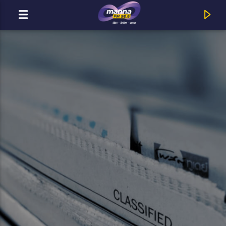
MOST ADÁSBAN
MannaFM
Jumping Matt & His Combo : The music in me