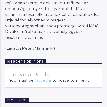
műsorban szereplő dokumentumfilmek az
emberiség környezetre gyakorolt hatásával,
valamint a testi-lelki traumákkal való megküzdés
útjaival foglalkoznak. A magyar
versenyprogramban lesz a premierje Kőrösi Máté
Dívák című alkotásának is, amely egyben a
fesztivál nyitófilmje.
(Lakatos Péter, MannaFM)
Reader's opinions
Leave a Reply
You must be
logged in
to post a comment.
Most szól