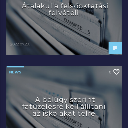
Átalakul a felsőoktatási
felvételi
2022.07.29.
NEWS
0
A belügy szerint
fatüzelésre kell állítani
az iskolákat télre