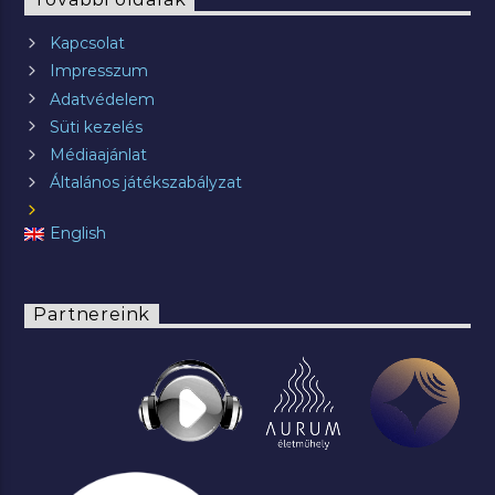
További oldalak
Kapcsolat
Impresszum
Adatvédelem
Süti kezelés
Médiaajánlat
Általános játékszabályzat
English
Partnereink