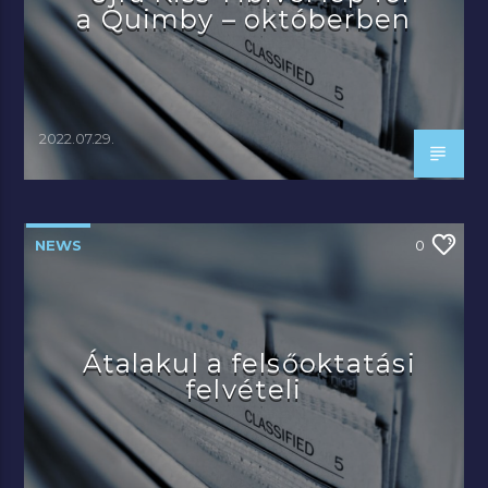
a Quimby – októberben
2022.07.29.
NEWS
0
Átalakul a felsőoktatási
felvételi