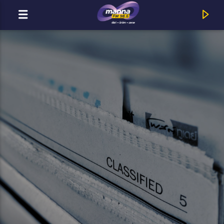
MOST ADÁSBAN
MannaFM