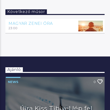
Következő műsor
MAGYAR ZENEI ÓRA
23:00
Ajánló
NEWS
0
Újra Kiss Tibivel lép fel