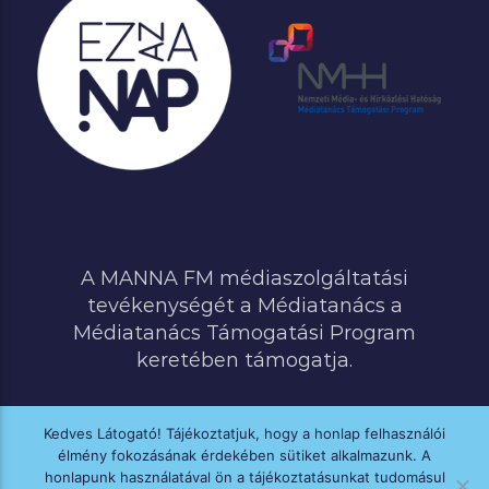
A MANNA FM médiaszolgáltatási
tevékenységét a Médiatanács a
Médiatanács Támogatási Program
keretében támogatja.
Kedves Látogató! Tájékoztatjuk, hogy a honlap felhasználói
élmény fokozásának érdekében sütiket alkalmazunk. A
MINDEN JOG FENNTARTVA © 2020 MANNA FM
honlapunk használatával ön a tájékoztatásunkat tudomásul