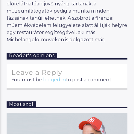
előreláthatóan jövő nyárig tartanak, a
múzeumlátogatók pedig a munka minden
fázisának tanúi lehetnek. A szobrot a firenzei
műemlékvédelem felügyelete alatt állítják helyre
egy restaurátor segítségével, aki más
Michelangelo-műveken is dolgozott már.
Reader's opinions
Leave a Reply
You must be
logged in
to post a comment.
Most szól