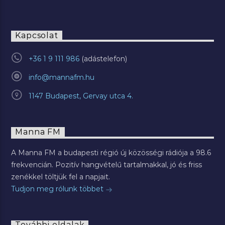
Kapcsolat
+36 1 9 111 986
info@mannafm.hu
1147 Budapest, Gervay utca 4.
Manna FM
A Manna FM a budapesti régió új közösségi rádiója a 98.6
frekvencián. Pozitív hangvételű tartalmakkal, jó és friss
zenékkel töltjük fel a napjait.
Tudjon meg rólunk többet