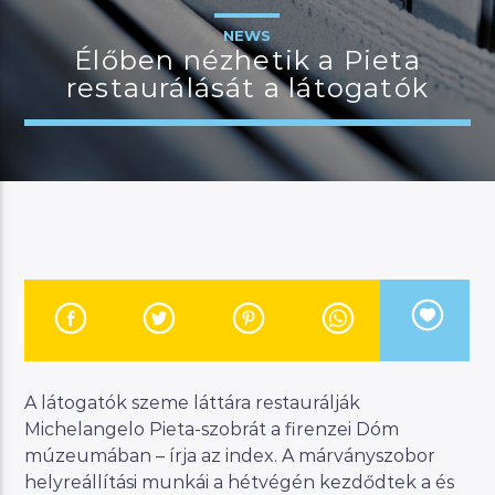
NEWS
Élőben nézhetik a Pieta
restaurálását a látogatók
JELENLEGI MŰSOR
BUDAPEST UPDATE
22:00
23:00
River
Manna FM
A látogatók szeme láttára restaurálják
Michelangelo Pieta-szobrát a firenzei Dóm
múzeumában – írja az index. A márványszobor
helyreállítási munkái a hétvégén kezdődtek a és