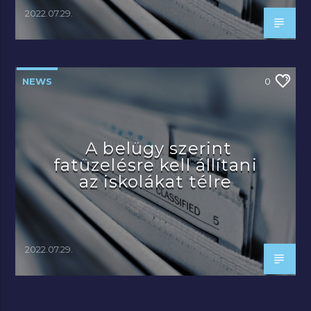
2022.07.29.
NEWS
0
A belügy szerint
fatüzelésre kell állítani
az iskolákat télre
2022.07.29.