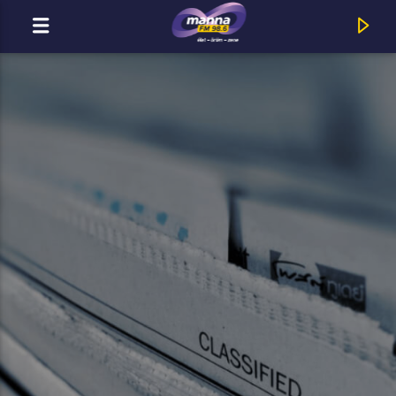
MOST ADÁSBAN
Napnyugta
The Biebers : Üzenet A Lányoknak '22