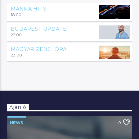
MANNA HITS
18:00
BUDAPEST UPDATE
22:00
MAGYAR ZENEI ÓRA
23:00
Ajánló
NEWS
0