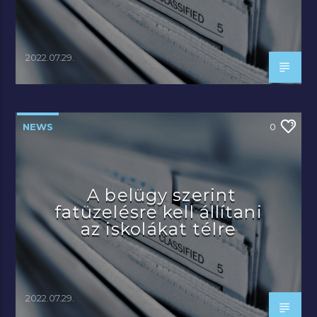
2022.07.29.
NEWS
0
A belügy szerint
fatüzelésre kell állítani
az iskolákat télre
2022.07.29.