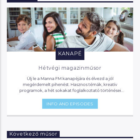
KANAPÉ
Hétvégi magazinműsor
Ülj le a Manna FM kanapéjára és élvezd a jól
megérdemelt pihenést. Hasznos témák, kreatív
programok, a hét sokakat foglalkoztató történései
várnak, de akár jogi segítséget is kaphatsz, ha helyet
foglalsz nálunk.
INFO AND EPISODES
Következő műsor