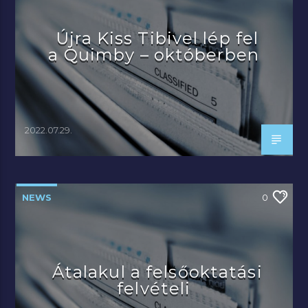
Újra Kiss Tibivel lép fel
a Quimby – októberben
2022.07.29.
NEWS
0
Átalakul a felsőoktatási
felvételi