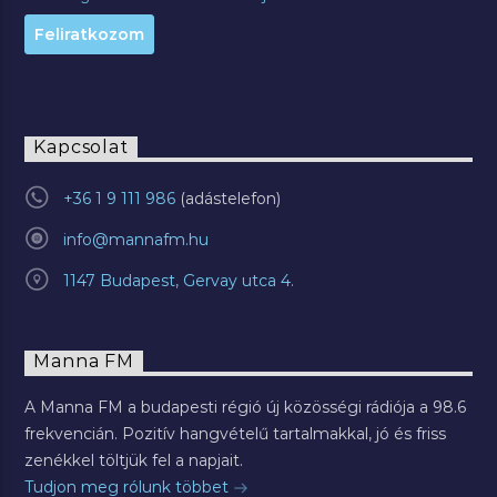
Kapcsolat
+36 1 9 111 986
info@mannafm.hu
1147 Budapest, Gervay utca 4.
Manna FM
A Manna FM a budapesti régió új közösségi rádiója a 98.6
frekvencián. Pozitív hangvételű tartalmakkal, jó és friss
zenékkel töltjük fel a napjait.
Tudjon meg rólunk többet