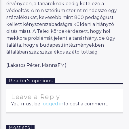
érvényben, a tanároknak pedig kötelező a
védőoltás. A minisztérium szerint mindössze egy
százalékukat, kevesebb mint 800 pedagógust
kellett kényszerszabadságra küldeni a hiányzó
oltás miatt. A Telex körbekérdezett, hogy hol
mekkora problémát jelent a tanárhiány, de úgy
találta, hogy a budapesti intézményekben
általában száz százalékos az átoltottság.
(Lakatos Péter, MannaFM)
Reader's opinions
Leave a Reply
You must be
logged in
to post a comment.
Most szól