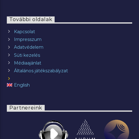
További oldalak
Kapcsolat
Impresszum
Adatvédelem
Süti kezelés
Médiaajánlat
Általános játékszabályzat
English
Partnereink