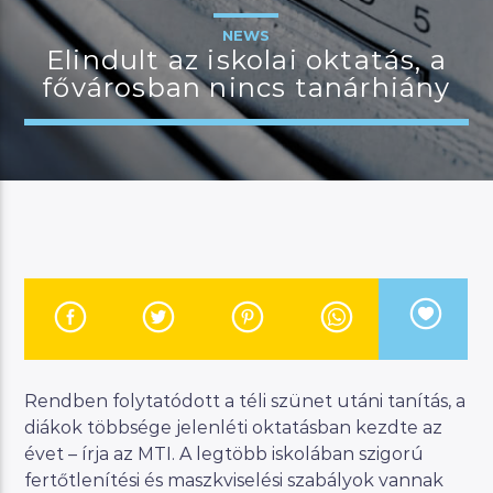
NEWS
Elindult az iskolai oktatás, a
fővárosban nincs tanárhiány
JELENLEGI MŰSOR
KANAPÉ
12:00
18:00
River
Manna FM
Rendben folytatódott a téli szünet utáni tanítás, a
diákok többsége jelenléti oktatásban kezdte az
évet – írja az MTI. A legtöbb iskolában szigorú
fertőtlenítési és maszkviselési szabályok vannak