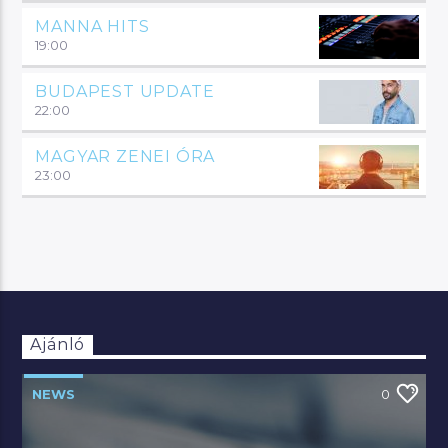
MANNA HITS
19:00
BUDAPEST UPDATE
22:00
MAGYAR ZENEI ÓRA
23:00
Ajánló
NEWS
0