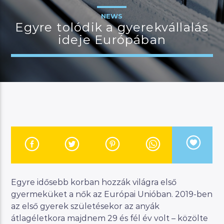
NEWS
Egyre tolódik a gyerekvállalás
ideje Európában
JELENLEGI MŰSOR
LÉLEKSZÖRF
12:00
14:00
River
Manna FM
Egyre idősebb korban hozzák világra első
gyermeküket a nők az Európai Unióban. 2019-ben
az első gyerek születésekor az anyák
átlagéletkora majdnem 29 és fél év volt – közölte