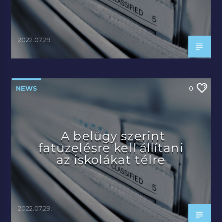
2022.07.29.
NEWS
0
A belügy szerint
fatüzelésre kell állítani
az iskolákat télre
2022.07.29.