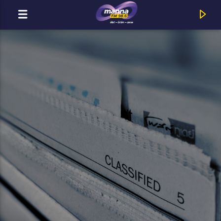
MOST ADÁSBAN
MannaFM