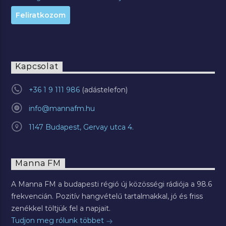
Kapcsolat
+36 1 9 111 986
info@mannafm.hu
1147 Budapest, Gervay utca 4.
Manna FM
A Manna FM a budapesti régió új közösségi rádiója a 98.6
frekvencián. Pozitív hangvételű tartalmakkal, jó és friss
zenékkel töltjük fel a napjait.
Tudjon meg rólunk többet