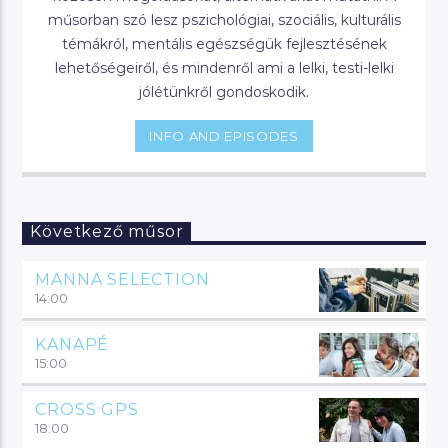
műsorban szó lesz pszichológiai, szociális, kulturális
témákról, mentális egészségük fejlesztésének
lehetőségeiről, és mindenről ami a lelki, testi-lelki
jólétünkről gondoskodik.
INFO AND EPISODES
Következő műsor
MANNA SELECTION
14:00
KANAPÉ
15:00
CROSS GPS
18:00