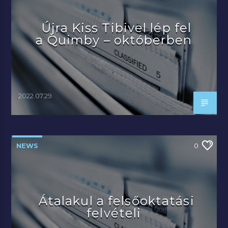
Újra Kiss Tibivel lép fel
a Quimby – októberben
2022.07.29.
NEWS
0
Átalakul a felsőoktatási
felvételi