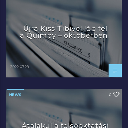
Újra Kiss Tibivel lép fel
a Quimby – októberben
2022.07.29.
NEWS
0
Átalakul a felsőoktatási