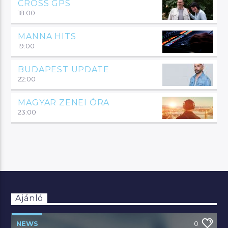
CROSS GPS
18:00
MANNA HITS
19:00
BUDAPEST UPDATE
22:00
MAGYAR ZENEI ÓRA
23:00
Ajánló
NEWS
0