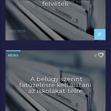
felvételi
2022.07.29.
NEWS
0
A belügy szerint
fatüzelésre kell állítani
az iskolákat télre