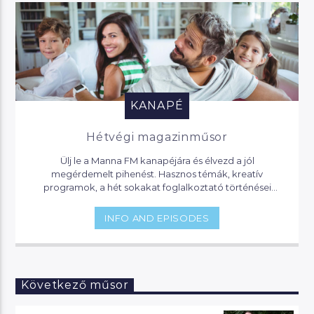
KANAPÉ
Hétvégi magazinműsor
Ülj le a Manna FM kanapéjára és élvezd a jól
megérdemelt pihenést. Hasznos témák, kreatív
programok, a hét sokakat foglalkoztató történései
várnak, de akár jogi segítséget is kaphatsz, ha helyet
foglalsz nálunk.
INFO AND EPISODES
Következő műsor