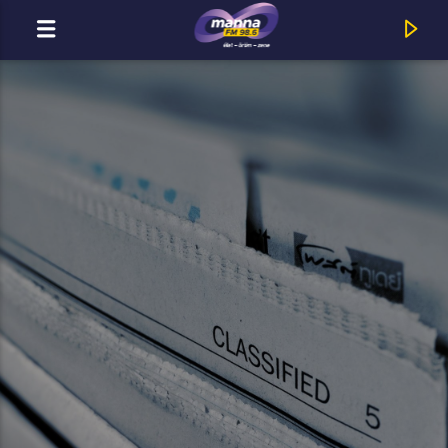
MOST ADÁSBAN
MannaFM
Wigama Lekko : Nincsen Baj