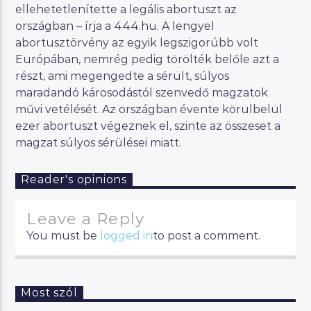
ellehetetlenítette a legális abortuszt az
országban – írja a 444.hu. A lengyel
abortusztörvény az egyik legszigorúbb volt
Európában, nemrég pedig törölték belőle azt a
részt, ami megengedte a sérült, súlyos
maradandó károsodástól szenvedő magzatok
művi vetélését. Az országban évente körülbelül
ezer abortuszt végeznek el, szinte az összeset a
magzat súlyos sérülései miatt.
Reader's opinions
Leave a Reply
You must be
logged in
to post a comment.
Most szól