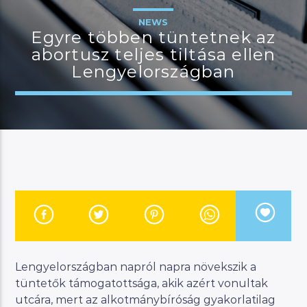
NEWS
Egyre többen tüntetnek az
abortusz teljes tiltása ellen
JELENLEGI MŰSOR
Lengyelországban
KANAPÉ
15:00
18:00
River
Manna FM
Lengyelországban napról napra növekszik a
tüntetők támogatottsága, akik azért vonultak
utcára, mert az alkotmánybíróság gyakorlatilag