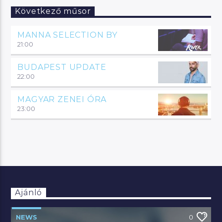
Következő műsor
MANNA SELECTION BY
21:00
BUDAPEST UPDATE
22:00
MAGYAR ZENEI ÓRA
23:00
Ajánló
NEWS
0