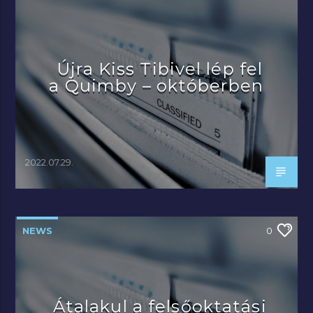
Újra Kiss Tibivel lép fel
a Quimby – októberben
2022.07.29.
NEWS
0
Átalakul a felsőoktatási