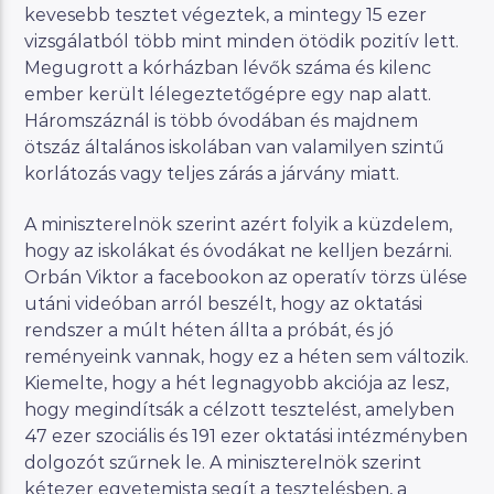
kevesebb tesztet végeztek, a mintegy 15 ezer
vizsgálatból több mint minden ötödik pozitív lett.
Megugrott a kórházban lévők száma és kilenc
ember került lélegeztetőgépre egy nap alatt.
Háromszáznál is több óvodában és majdnem
ötszáz általános iskolában van valamilyen szintű
korlátozás vagy teljes zárás a járvány miatt.
A miniszterelnök szerint azért folyik a küzdelem,
hogy az iskolákat és óvodákat ne kelljen bezárni.
Orbán Viktor a facebookon az operatív törzs ülése
utáni videóban arról beszélt, hogy az oktatási
rendszer a múlt héten állta a próbát, és jó
reményeink vannak, hogy ez a héten sem változik.
Kiemelte, hogy a hét legnagyobb akciója az lesz,
hogy megindítsák a célzott tesztelést, amelyben
47 ezer szociális és 191 ezer oktatási intézményben
dolgozót szűrnek le. A miniszterelnök szerint
kétezer egyetemista segít a tesztelésben, a