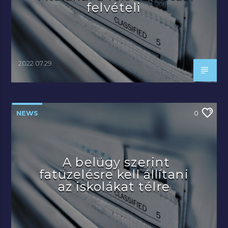
felvételi
2022.07.29.
NEWS
0
A belügy szerint
fatüzelésre kell állítani
az iskolákat télre