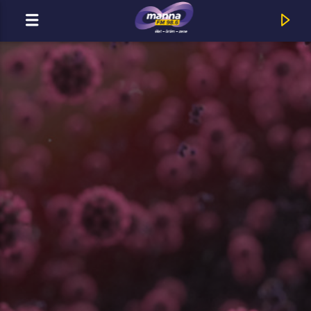
MOST ADÁSBAN
MannaFM