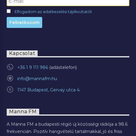
Elfogadom az adatkezelési tájékoztatót.
Kapcsolat
+36 1 9 111 986
info@mannafm.hu
1147 Budapest, Gervay utca 4.
Manna FM
A Manna FM a budapesti régió új közösségi rádiója a 98.6
frekvencián. Pozitív hangvételű tartalmakkal, jó és friss