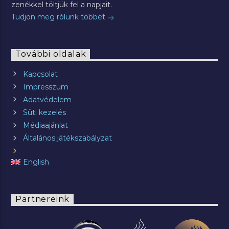
zenékkel töltjük fel a napjait.
Tudjon meg rólunk többet
További oldalak
Kapcsolat
Impresszum
Adatvédelem
Süti kezelés
Médiaajánlat
Általános játékszabályzat
English
Partnereink