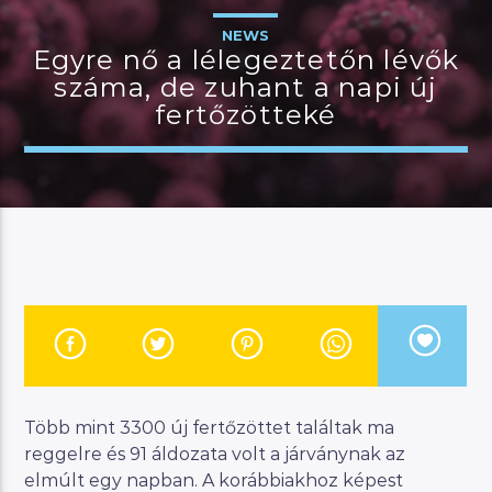
NEWS
Egyre nő a lélegeztetőn lévők
száma, de zuhant a napi új
JELENLEGI MŰSOR
fertőzötteké
MANNA SELECTION
18:00
21:00
River
Manna FM
Több mint 3300 új fertőzöttet találtak ma
reggelre és 91 áldozata volt a járványnak az
elmúlt egy napban. A korábbiakhoz képest