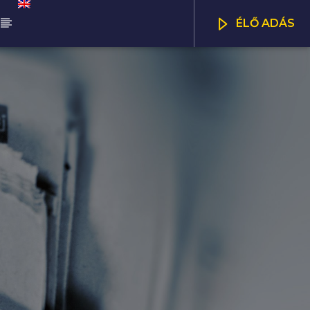
ÉLŐ ADÁS
ŰSOR
DAPEST UPDATE
CSATORNÁK
00
23:00