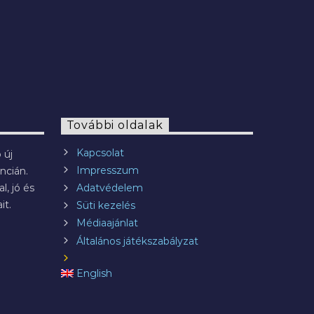
További oldalak
Kapcsolat
 új
Impresszum
ncián.
l, jó és
Adatvédelem
it.
Süti kezelés
Médiaajánlat
Általános játékszabályzat
English