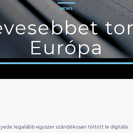
NEWS
evesebbet tor
Európa
yede legalább egyszer szándékosan töltött le digitális