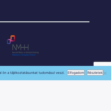
l ön a tájékoztatásunkat tudomásul veszi.
Elfogadom
Részletek
si Program keretében támogatja.