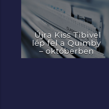
Újra Kiss Tibivel
lép fel a Quimby
– októberben
2022.07.29.