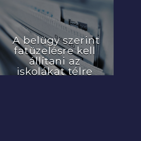
A belügy szerint
fatüzelésre kell
állítani az
iskolákat télre
2022.07.29.