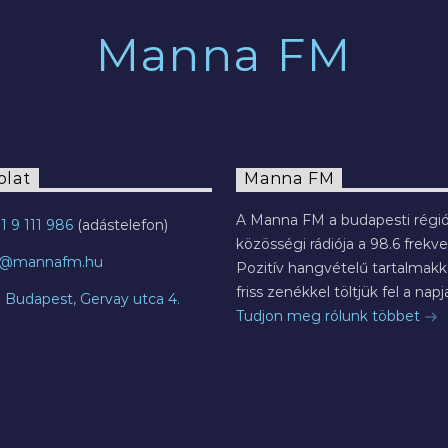
Manna FM
olat
Manna FM
A Manna FM a budapesti régió
1 9 111 986
közösségi rádiója a 98.6 frekve
o@mannafm.hu
Pozitív hangvételű tartalmakka
friss zenékkel töltjük fel a napja
7 Budapest, Gervay utca 4.
Tudjon meg rólunk többet