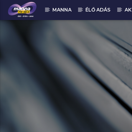
MANNA
ÉLŐ ADÁS
AK
MOST ADÁSBAN
MannaFM