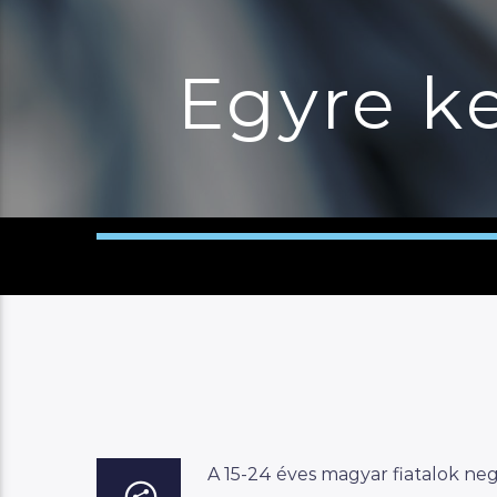
Egyre k
A 15-24 éves magyar fiatalok neg