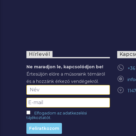
Hírlevél
Kapcs
Ne maradjon le, kapcsolódjon be!
+36 
Értesüljön előre a műsoraink témáiról
inf
és a hozzánk érkező vendégekről.
114
Elfogadom az adatkezelési
tájékoztatót.