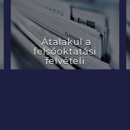
Átalakul a
felsőoktatási
felvételi
2022.07.29.