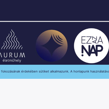
y fokozásának érdekében sütiket alkalmazunk. A honlapunk használatáva
enységét a Médiatanács a Médiatanács Támogatá
MINDEN JOG FENNTARTVA © 2020 MANNA FM