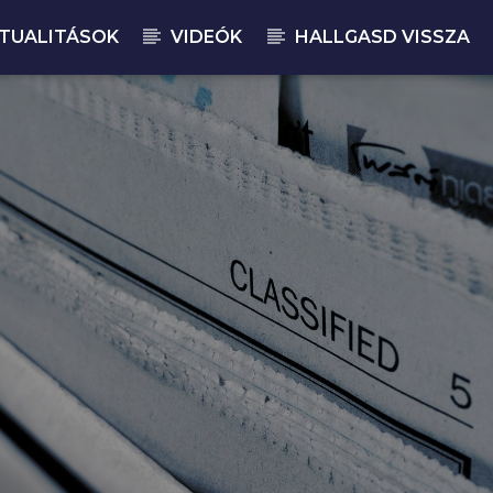
TUALITÁSOK
VIDEÓK
HALLGASD VISSZA
JELENLEGI M
BU
22: