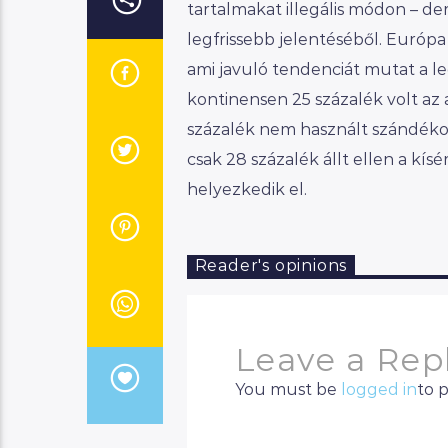
tartalmakat illegális módon – de
legfrissebb jelentéséből. Európa
ami javuló tendenciát mutat a l
kontinensen 25 százalék volt az
százalék nem használt szándékosa
csak 28 százalék állt ellen a k
helyezkedik el.
Reader's opinions
Leave a Rep
You must be
logged in
to 