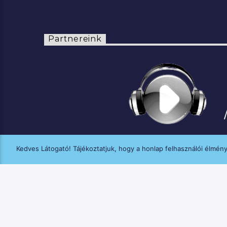
Partnereink
Kedves Látogató! Tájékoztatjuk, hogy a honlap felhasználói élmén
A MANNA FM médiaszolgáltatási tevék