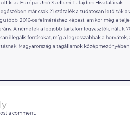
rült ki az Európai Unió Szellemi Tulajdoni Hivatalának
 egészében már csak 21 százalék a tudatosan letöltők ar
egutóbbi 2016-os felméréshez képest, amikor még a telje
 arány. A németek a legjobb tartalomfogyasztók, náluk 7
n illegális forrásokat, míg a legrosszabbak a horvátok, 
ísértésnek. Magyarország a tagállamok középmezőnyében
ly
post a comment.