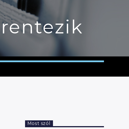
rentezik
Most szól