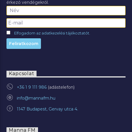
érkező vendégekről.
Elfogadom az adatkezelési tájékoztatót.
Kapcsolat
+36 1 9 111 986
info@mannafm.hu
1147 Budapest, Gervay utca 4.
Manna FM