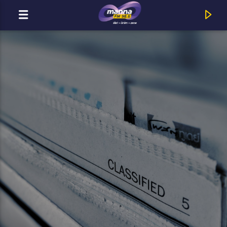
MOST ADÁSBAN
MannaFM