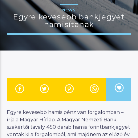
NEWS
Egyre kevesebb bankjegyet
hamisítanak
JELENLEGI MŰSOR
MANNA HITS
19:00
22:00
River
Manna FM
Egyre kevesebb hamis pénz van forgalomban –
írja a Magyar Hírlap. A Magyar Nemzeti Bank
szakértői tavaly 450 darab hamis forintbankjegyet
vontak ki a forgalomból, ami majdnem az előző évi