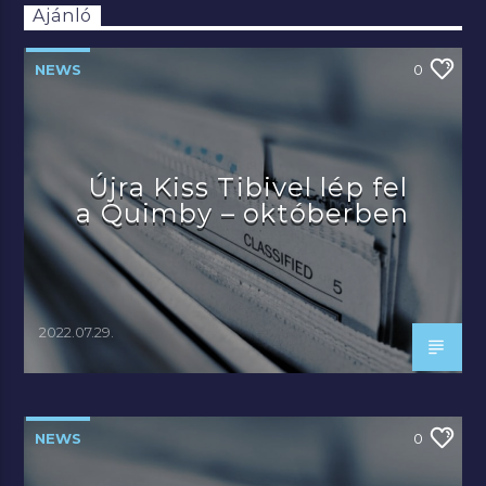
Ajánló
NEWS
0
Újra Kiss Tibivel lép fel
a Quimby – októberben
2022.07.29.
NEWS
0