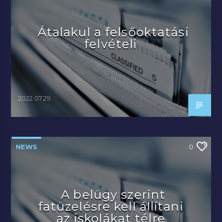
Átalakul a felsőoktatási
felvételi
2022.07.29.
NEWS
0
A belügy szerint
fatüzelésre kell állítani
az iskolákat télre