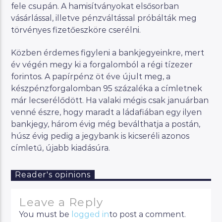
fele csupán. A hamisítványokat elsősorban
vásárlással, illetve pénzváltással próbálták meg
törvényes fizetőeszköre cserélni.
Közben érdemes figyleni a bankjegyeinkre, mert
év végén megy ki a forgalomból a régi tízezer
forintos. A papírpénz öt éve újult meg, a
készpénzforgalomban 95 százaléka a címletnek
már lecserélődött. Ha valaki mégis csak januárban
venné észre, hogy maradt a ládafiában egy ilyen
bankjegy, három évig még beválthatja a postán,
húsz évig pedig a jegybank is kicseréli azonos
címletű, újabb kiadásúra.
Reader's opinions
Leave a Reply
You must be
logged in
to post a comment.