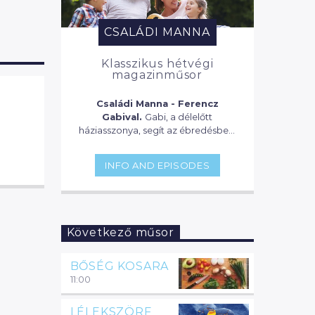
CSALÁDI MANNA
Klasszikus hétvégi
magazinműsor
Családi Manna - Ferencz
Gabival.
Gabi, a délelőtt
háziasszonya, segít az ébredésben,
ellát bennünket a legfontosabb és
legérdekesebb információkkal,
INFO AND EPISODES
összedob egy fincsi reggelit, vagy
egy vitamindús koktélt és segít,
hogy mit nem szabad kihagyni a
sorozatos-filmes bakancslistánkról.
Aztán ha már a gyerekek is fent
Következő műsor
vannak, keres nekünk valami
hasznos programot, vagy, hogy
mivel kössük le az örökmozgó
BŐSÉG KOSARA
gyermekünket. Hoz néhány jó zenei
11:00
újdonságot, koncertet, kiállítást,
színdarabot. 9-től, mikor már
LÉLEKSZÖRF