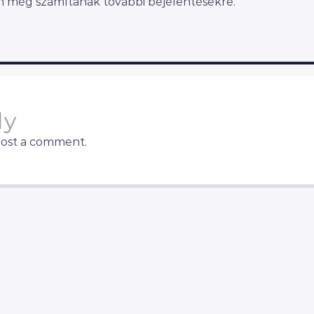
n még számítanak további bejelentésekre.
ly
post a comment.