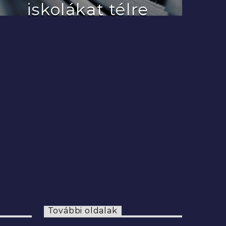
iskolákat télre
2022.07.29.
További oldalak