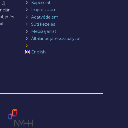
Kapcsolat
 új
Impresszum
ncián.
l, jó és
Adatvédelem
it.
Süti kezelés
Médiaajánlat
Általános játékszabályzat
English