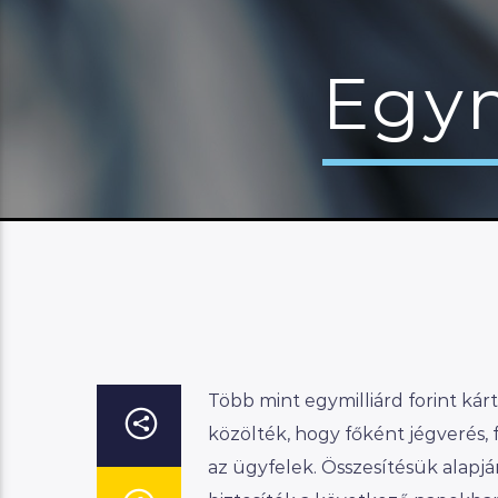
Egym
Több mint egymilliárd forint kárt
közölték, hogy főként jégverés, 
az ügyfelek. Összesítésük alapj