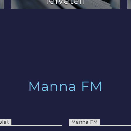
felvételi
2022.07.29.
Manna FM
olat
Manna FM