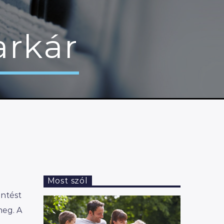
arkár
Most szól
entést
meg. A