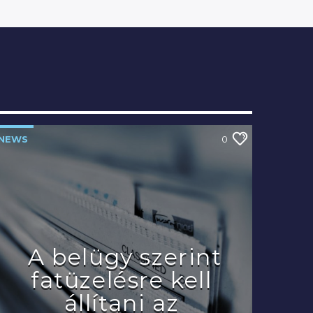
NEWS
0
A belügy szerint
fatüzelésre kell
állítani az