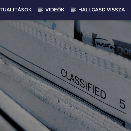
TUALITÁSOK
VIDEÓK
HALLGASD VISSZA
JELENLEGI M
CS
07: