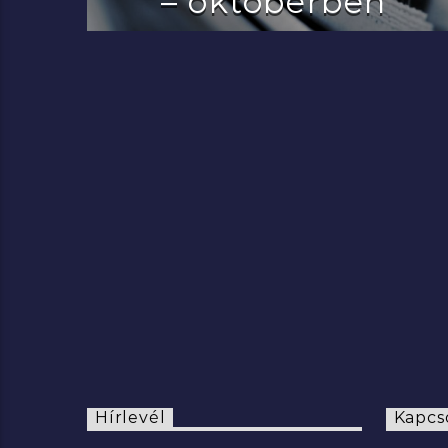
– októberben
2022.07.29.
Hírlevél
Kapcs