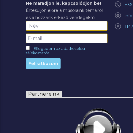
Ne maradjon le, kapcsolódjon be!
+36 
Értesüljön előre a műsoraink témáiról
inf
és a hozzánk érkező vendégekről.
114
Elfogadom az adatkezelési
tájékoztatót.
Partnereink