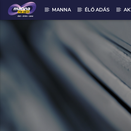
MANNA
ÉLŐ ADÁS
AK
MOST ADÁSBAN
MannaFM
Robbie Williams : All My Life