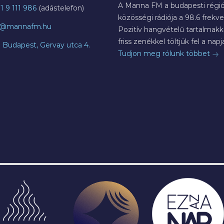
A Manna FM a budapesti régió
1 9 111 986
közösségi rádiója a 98.6 frekve
o@mannafm.hu
Pozitív hangvételű tartalmakka
friss zenékkel töltjük fel a napja
7 Budapest, Gervay utca 4.
Tudjon meg rólunk többet