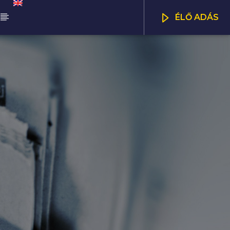
ÉLŐ ADÁS
ŰSOR
ALÁDI MANNA
CSATORNÁK
00
11:00