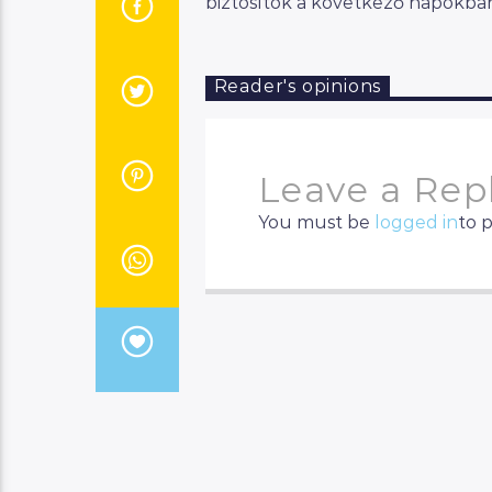
biztosítók a következő napokba
Reader's opinions
Leave a Rep
You must be
logged in
to 