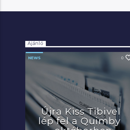
Ajánló
NEWS
0
Újra Kiss Tibivel
lép fel a Quimby