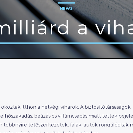
NEWS
illiárd a vih
 okoztak itthon a hétvégi viharok. A biztosítótársaságok
felhőszakadás, beázás és villámcsapás miatt tettek bejel
án többnyire tetőszerkezetek, falak, autók rongálódtak 