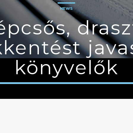
NEWS
épcsős, drasz
kentést java
könyvelők