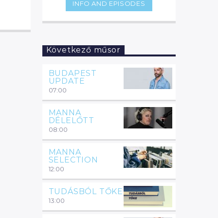
INFO AND EPISODES
legszórakoztatóbb pillanataiból.
Következő műsor
BUDAPEST
UPDATE
07:00
MANNA
DÉLELŐTT
08:00
MANNA
SELECTION
12:00
TUDÁSBÓL TŐKE
13:00