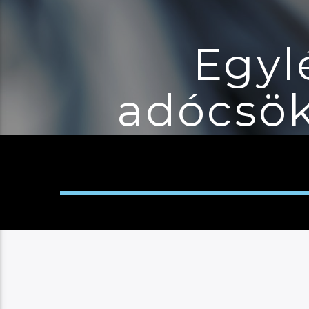
Egyl
adócsök