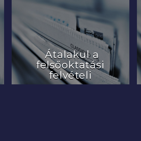
Átalakul a
felsőoktatási
felvételi
2022.07.29.