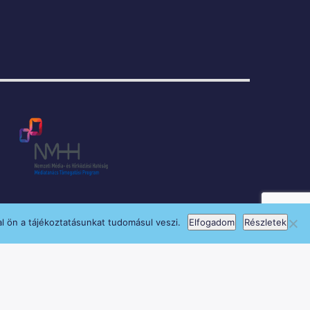
l ön a tájékoztatásunkat tudomásul veszi.
Elfogadom
Részletek
si Program keretében támogatja.