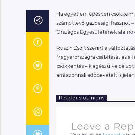
Ha egyetlen lépésben csökkenne
számottevő gazdasági hasznot –
Országos Egyesületének alelnök
Ruszin Zsolt szerint a változta
Magyarországra csábítását és a f
csökkentés – kiegészülve célzott
ami azonnali adóbevételt is jele
Reader's opinions
Leave a Rep