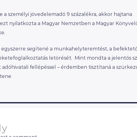
 a személyi jövedelemadó 9 százalékra, akkor hajtana
 ezt nyilatkozta a Magyar Nemzetben a Magyar Könyvel
e.
tás egyszerre segítené a munkahelyteremtést, a befektet
eketefoglalkoztatás letörését. Mint mondta a jelentős sz
 adóhivatali fellépéssel – érdemben tisztítaná a szürkez
ntene
ly