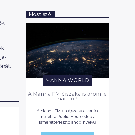
Most szól
ők
ők
ja-
ónát,
MANNA WORLD
A Manna FM éjszaka is örömre
hangol!
A Manna FM-en éjszaka a zenék
mellett a Public House Média
ismeretterjesztő angol nyelvű
podcastjai szólnak, valamint
válogatás a Reggeli Manna