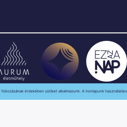
y fokozásának érdekében sütiket alkalmazunk. A honlapunk használatáva
enységét a Médiatanács a Médiatanács Támogatá