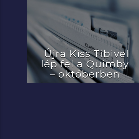
Újra Kiss Tibivel
lép fel a Quimby
– októberben
2022.07.29.