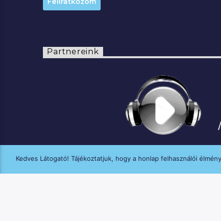
Partnereink
Kedves Látogató! Tájékoztatjuk, hogy a honlap felhasználói élmén
A MANNA FM médiaszolgáltatási tevék