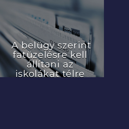
A belügy szerint
fatüzelésre kell
állítani az
iskolákat télre
2022.07.29.