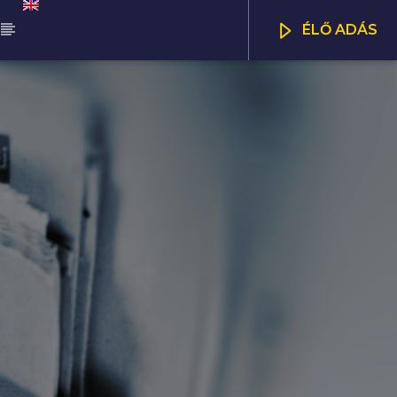
ÉLŐ ADÁS
ŰSOR
NNA WORLD
CSATORNÁK
00
07:00