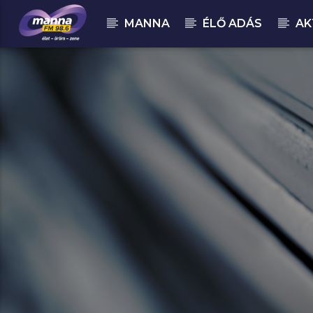
MANNA
ÉLŐ ADÁS
AK
MOST ADÁSBAN
Beverly Crawford : It's Abou