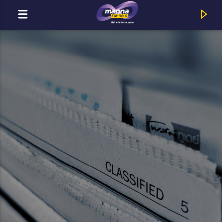
MOST ADÁSBAN
MannaFM
Sanctus Real : YOU ARE I AM