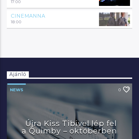
17:00
CINEMANNA
18:00
Ajánló
NEWS
0
Újra Kiss Tibivel lép fel
a Quimby – októberben