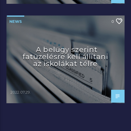
NEWS
0
A belügy szerint
fatüzelésre kell állítani
az iskolákat télre
2022.07.29.