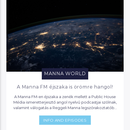
MANNA WORLD
A Manna FM éjszaka is örömre hangol!
A Manna FM-en éjszaka a zenék mellett a Public House
Média ismeretterjesztő angol nyelvű podcastjai szólnak,
valamint válogatás a Reggeli Manna legszórakoztatóbb
pillanataiból.
INFO AND EPISODES