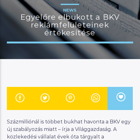
NEWS
Egyelőre elbukott a BKV
reklámfelületeinek
JELENLEGI MŰSOR
értékesítése
MANNA WORLD
00:00
07:00
River
Manna FM
Százmilliónál is többet bukhat havonta a BKV egy
új szabályozás miatt – írja a Világgazdaság. A
közlekedési vállalat évek óta tárgyalt a