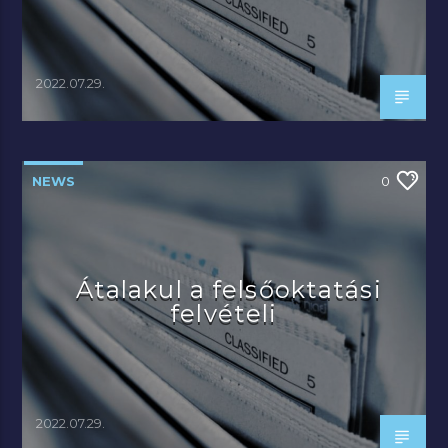
2022.07.29.
NEWS
0
Átalakul a felsőoktatási
felvételi
2022.07.29.