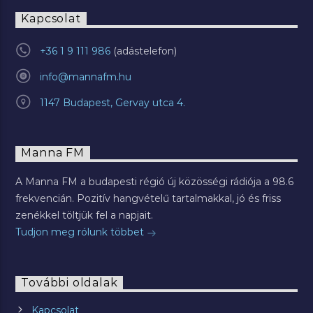
Kapcsolat
+36 1 9 111 986
info@mannafm.hu
1147 Budapest, Gervay utca 4.
Manna FM
A Manna FM a budapesti régió új közösségi rádiója a 98.6
frekvencián. Pozitív hangvételű tartalmakkal, jó és friss
zenékkel töltjük fel a napjait.
Tudjon meg rólunk többet
További oldalak
Kapcsolat