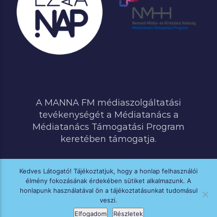
A MANNA FM médiaszolgáltatási
tevékenységét a Médiatanács a
Médiatanács Támogatási Program
keretében támogatja.
Kedves Látogató! Tájékoztatjuk, hogy a honlap felhasználói
élmény fokozásának érdekében sütiket alkalmazunk. A
MINDEN JOG FENNTARTVA © 2020 MANNA FM
honlapunk használatával ön a tájékoztatásunkat tudomásul
veszi.
Elfogadom
Részletek