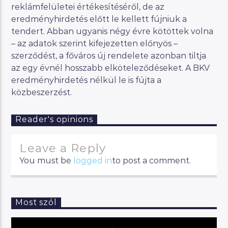
reklámfelületei értékesítéséről, de az
eredményhirdetés előtt le kellett fújniuk a
tendert. Abban ugyanis négy évre kötöttek volna
– az adatok szerint kifejezetten előnyös –
szerződést, a főváros új rendelete azonban tiltja
az egy évnél hosszabb elköteleződéseket. A BKV
eredményhirdetés nélkül le is fújta a
közbeszerzést.
Reader's opinions
Leave a Reply
You must be
logged in
to post a comment.
Most szól