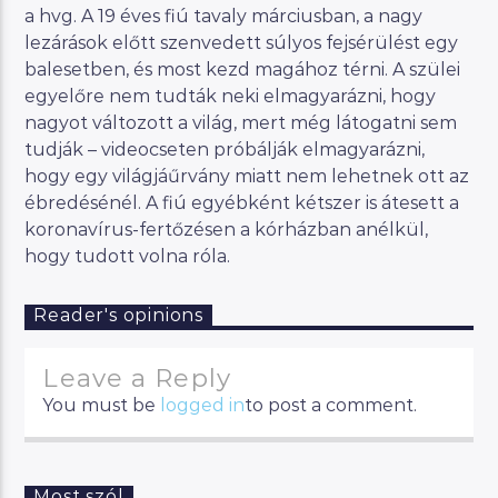
a hvg. A 19 éves fiú tavaly márciusban, a nagy
lezárások előtt szenvedett súlyos fejsérülést egy
balesetben, és most kezd magához térni. A szülei
egyelőre nem tudták neki elmagyarázni, hogy
nagyot változott a világ, mert még látogatni sem
tudják – videocseten próbálják elmagyarázni,
hogy egy világjáűrvány miatt nem lehetnek ott az
ébredésénél. A fiú egyébként kétszer is átesett a
koronavírus-fertőzésen a kórházban anélkül,
hogy tudott volna róla.
Reader's opinions
Leave a Reply
You must be
logged in
to post a comment.
Most szól