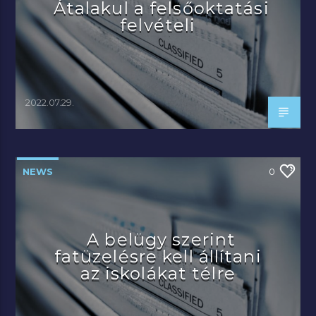
Átalakul a felsőoktatási
felvételi
2022.07.29.
NEWS
0
A belügy szerint
fatüzelésre kell állítani
az iskolákat télre