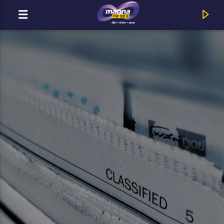
MOST ADÁSBAN
MannaFM