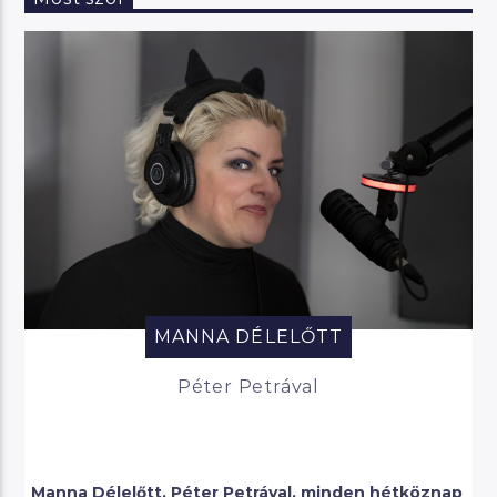
MANNA DÉLELŐTT
Péter Petrával
Manna Délelőtt, Péter Petrával, minden hétköznap