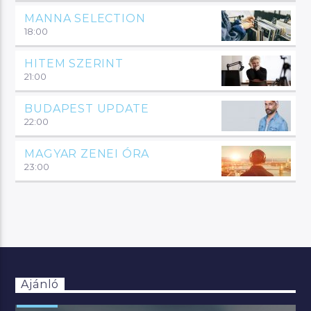
MANNA SELECTION
18:00
HITEM SZERINT
21:00
BUDAPEST UPDATE
22:00
MAGYAR ZENEI ÓRA
23:00
Ajánló