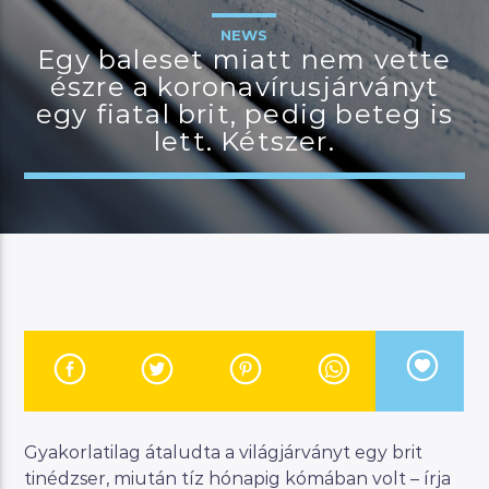
NEWS
Egy baleset miatt nem vette
észre a koronavírusjárványt
JELENLEGI MŰSOR
egy fiatal brit, pedig beteg is
MANNA DÉLELŐTT
lett. Kétszer.
08:00
12:00
River
Manna FM
Gyakorlatilag átaludta a világjárványt egy brit
tinédzser, miután tíz hónapig kómában volt – írja