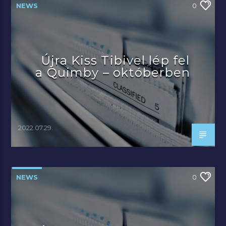
NEWS
0
Újra Kiss Tibivel lép fel
a Quimby – októberben
2022.07.29.
NEWS
0