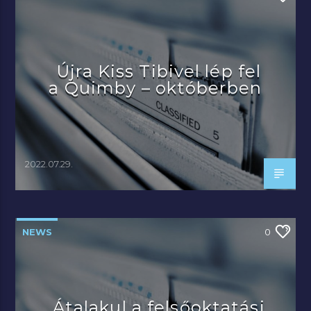
Újra Kiss Tibivel lép fel
a Quimby – októberben
2022.07.29.
NEWS
0
Átalakul a felsőoktatási