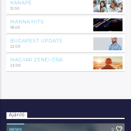
KANAPÉ
12:00
MANNA HITS
18:00
BUDAPEST UPDATE
22:00
MAGYAR ZENEI ÓRA
23:00
Ajánló
NEWS
0