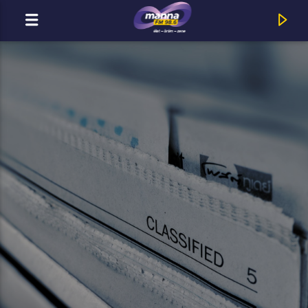
MOST ADÁSBAN
MannaFM