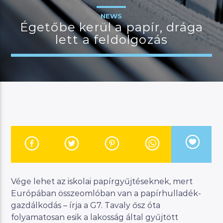
NEWS
Égetőbe kerül a papír, drága
lett a feldolgozás
JELENLEGI MŰSOR
MANNA SELECTION BY
11:00
12:00
River
Manna FM
Vége lehet az iskolai papírgyűjtéseknek, mert
Európában összeomlóban van a papírhulladék-
gazdálkodás – írja a G7. Tavaly ősz óta
folyamatosan esik a lakosság által gyűjtött