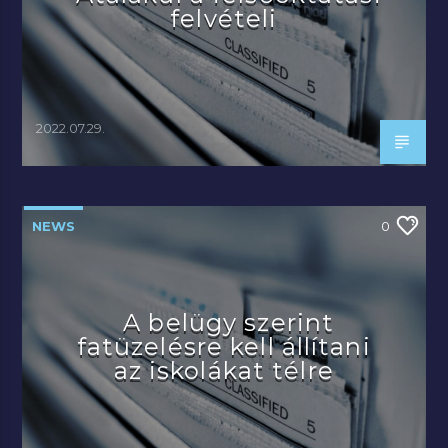
felvételi
2022.07.29.
NEWS
0
A belügy szerint
fatüzelésre kell állítani
az iskolákat télre