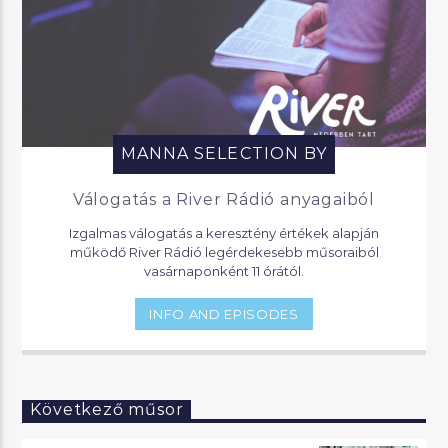
MANNA SELECTION BY
Válogatás a River Rádió anyagaiból
Izgalmas válogatás a keresztény értékek alapján
működő River Rádió legérdekesebb műsoraiból
vasárnaponként 11 órától.
INFO AND EPISODES
Következő műsor