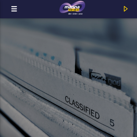
MOST ADÁSBAN
MannaFM
Mester Tamás : Altass El