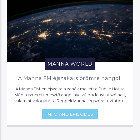
MANNA WORLD
A Manna FM éjszaka is örömre hangol!
A Manna FM-en éjszaka a zenék mellett a Public House
Média ismeretterjesztő angol nyelvű podcastjai szólnak,
valamint válogatás a Reggeli Manna legszórakoztatóbb
pillanataiból.
INFO AND EPISODES