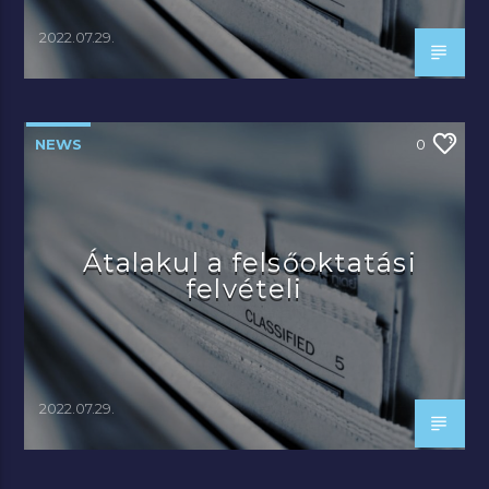
2022.07.29.
NEWS
0
Átalakul a felsőoktatási
felvételi
2022.07.29.