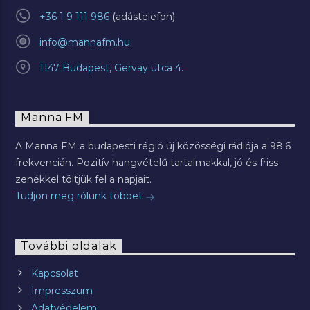
+36 1 9 111 986
info@mannafm.hu
1147 Budapest, Gervay utca 4.
Manna FM
A Manna FM a budapesti régió új közösségi rádiója a 98.6
frekvencián. Pozitív hangvételű tartalmakkal, jó és friss
zenékkel töltjük fel a napjait.
Tudjon meg rólunk többet
További oldalak
Kapcsolat
Impresszum
Adatvédelem