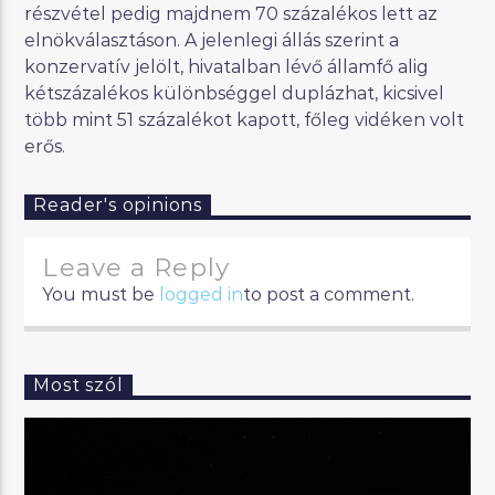
részvétel pedig majdnem 70 százalékos lett az
elnökválasztáson. A jelenlegi állás szerint a
konzervatív jelölt, hivatalban lévő államfő alig
kétszázalékos különbséggel duplázhat, kicsivel
több mint 51 százalékot kapott, főleg vidéken volt
erős.
Reader's opinions
Leave a Reply
You must be
logged in
to post a comment.
Most szól