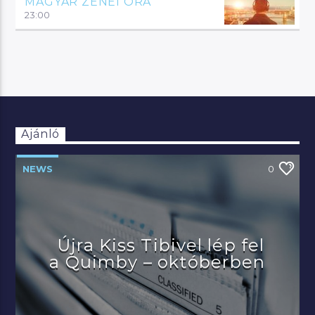
MAGYAR ZENEI ÓRA
23:00
Ajánló
NEWS
0
Újra Kiss Tibivel lép fel
a Quimby – októberben