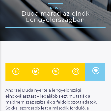
NEWS
Duda marad az elnök
Lengyelországban
JELENLEGI MŰSOR
MANNA WORLD
00:00
06:00
River
Manna FM
Andrzej Duda nyerte a lengyelországi
elnökválasztást – legalábbis ezt mutatják a
majdnem száz százalékig feldolgozott adatok.
Sokkal szorosabb lett a második forduló, a