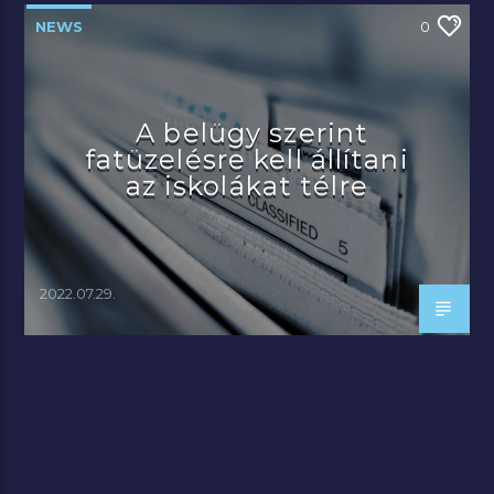
NEWS
0
A belügy szerint
fatüzelésre kell állítani
az iskolákat télre
2022.07.29.