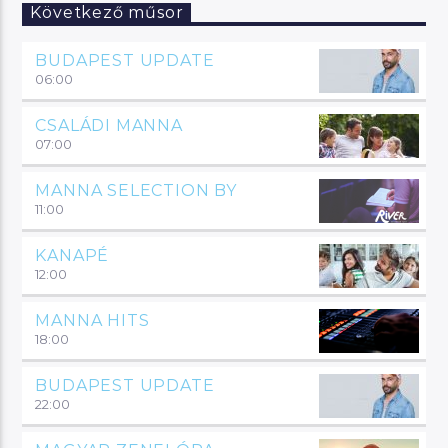
Következő műsor
BUDAPEST UPDATE
06:00
CSALÁDI MANNA
07:00
MANNA SELECTION BY
11:00
KANAPÉ
12:00
MANNA HITS
18:00
BUDAPEST UPDATE
22:00