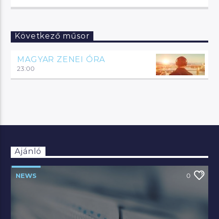
Következő műsor
MAGYAR ZENEI ÓRA
23:00
Ajánló
NEWS
0