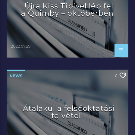
Újra Kiss Tibivel lép fel
a Quimby – októberben
2022.07.29.
NEWS
0
Átalakul a felsőoktatási
felvételi