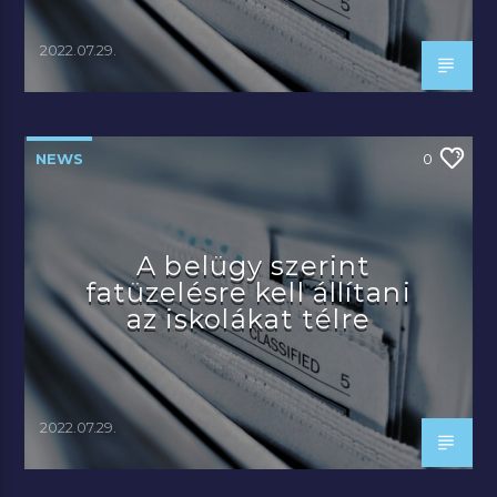
2022.07.29.
NEWS
0
A belügy szerint
fatüzelésre kell állítani
az iskolákat télre
2022.07.29.