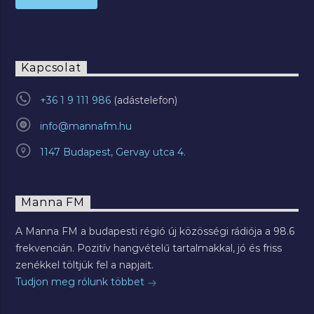
Kapcsolat
+36 1 9 111 986
info@mannafm.hu
1147 Budapest, Gervay utca 4.
Manna FM
A Manna FM a budapesti régió új közösségi rádiója a 98.6
frekvencián. Pozitív hangvételű tartalmakkal, jó és friss
zenékkel töltjük fel a napjait.
Tudjon meg rólunk többet