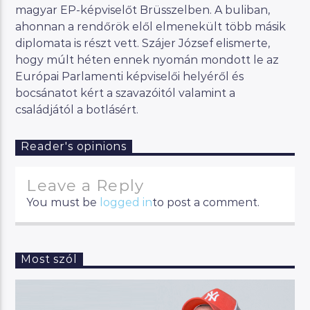
magyar EP-képviselőt Brüsszelben. A buliban,
ahonnan a rendőrök elől elmenekült több másik
diplomata is részt vett. Szájer József elismerte,
hogy múlt héten ennek nyomán mondott le az
Európai Parlamenti képviselői helyéről és
bocsánatot kért a szavazóitól valamint a
családjától a botlásért.
Reader's opinions
Leave a Reply
You must be
logged in
to post a comment.
Most szól