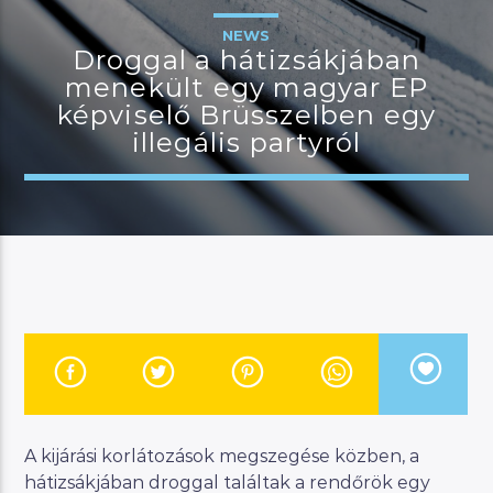
NEWS
Droggal a hátizsákjában
menekült egy magyar EP
JELENLEGI MŰSOR
képviselő Brüsszelben egy
BUDAPEST UPDATE
illegális partyról
22:00
23:00
River
Manna FM
A kijárási korlátozások megszegése közben, a
hátizsákjában droggal találtak a rendőrök egy