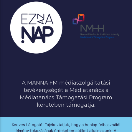
A MANNA FM médiaszolgáltatási
tevékenységét a Médiatanács a
Médiatanács Támogatási Program
keretében támogatja.
Kedves Látogató! Tájékoztatjuk, hogy a honlap felhasználói
élmény fokozásának érdekében sütiket alkalmazunk. A