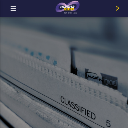
MOST ADÁSBAN
MannaFM