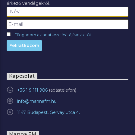
érkező vendégekről.
Elfogadom az adatkezelési tájékoztatót.
Kapcsolat
+36 1 9 111 986
info@mannafm.hu
1147 Budapest, Gervay utca 4.
Manna FM