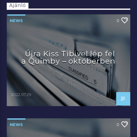
Ajánló
NEWS
0
Újra Kiss Tibivel lép fel
a Quimby – októberben
2022.07.29.
NEWS
0