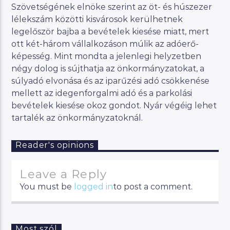
Szövetségének elnöke szerint az öt- és húszezer
lélekszám közötti kisvárosok kerülhetnek
legelőször bajba a bevételek kiesése miatt, mert
ott két-három vállalkozáson múlik az adóerő-
képesség. Mint mondta a jelenlegi helyzetben
négy dolog is sújthatja az önkormányzatokat, a
súlyadó elvonása és az iparűzési adó csökkenése
mellett az idegenforgalmi adó és a parkolási
bevételek kiesése okoz gondot. Nyár végéig lehet
tartalék az önkormányzatoknál.
Reader's opinions
Leave a Reply
You must be
logged in
to post a comment.
Most szól