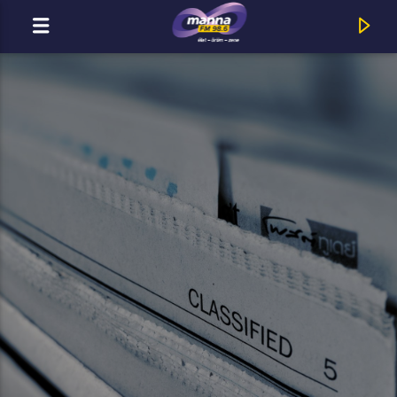
MOST ADÁSBAN
MannaFM