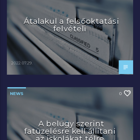
Átalakul a felsőoktatási
felvételi
2022.07.29.
NEWS
0
A belügy szerint
fatüzelésre kell állítani
az iskolákat télre