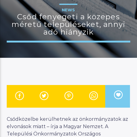
NEWS
Csőd fenyegeti a közepes
méretű településeket, annyi
JELENLEGI MŰSOR
adó hiányzik
MANNA SELECTION BY
11:00
12:00
River
Manna FM
Csődközelbe kerülhetnek az önkormányzatok az
elvonások miatt – írja a Magyar Nemzet. A
Települési Önkormányzatok Országos