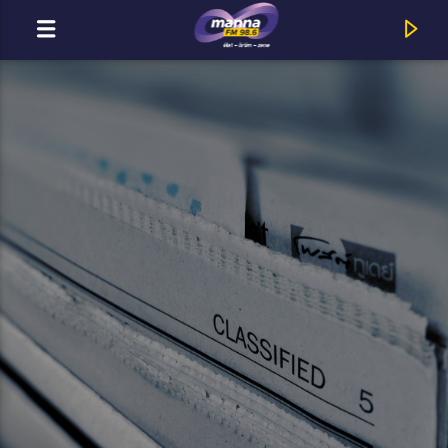
MOST ADÁSBAN
MannaFM
Szoboszlai Lea Mónika : Fontos dolgok