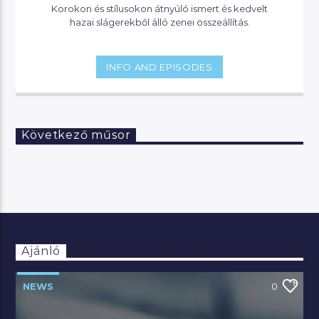
Korokon és stílusokon átnyúló ismert és kedvelt
hazai slágerekből álló zenei összeállítás.
INFO AND EPISODES
Következő műsor
Ajánló
NEWS
0