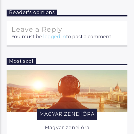
Reader's opinions
Leave a Reply
You must be
logged in
to post a comment.
Most szól
MAGYAR ZENEI ÓRA
Magyar zenei óra