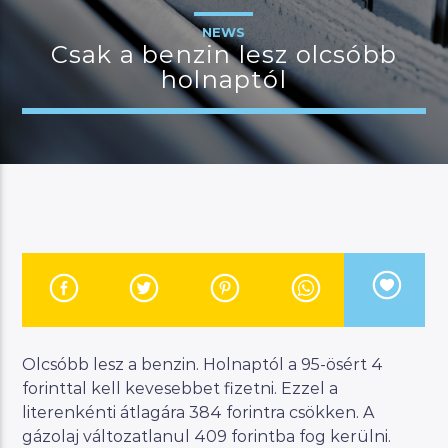
NEWS
Csak a benzin lesz olcsóbb
holnaptól
JELENLEGI MŰSOR
MAGYAR ZENEI ÓRA
23:00
24:00
River
Manna FM
Olcsóbb lesz a benzin. Holnaptól a 95-ösért 4
forinttal kell kevesebbet fizetni. Ezzel a
literenkénti átlagára 384 forintra csökken. A
gázolaj változatlanul 409 forintba fog kerülni.