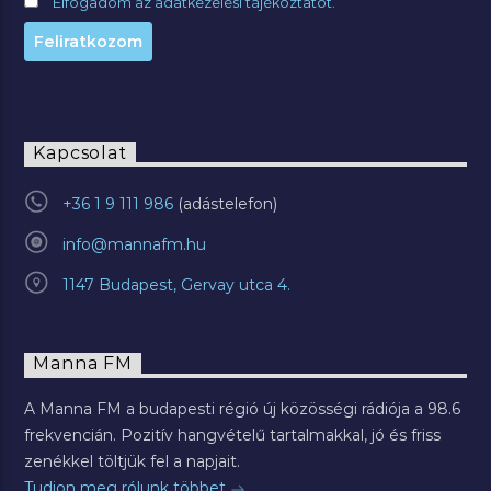
Elfogadom az adatkezelési tájékoztatót.
Kapcsolat
+36 1 9 111 986
info@mannafm.hu
1147 Budapest, Gervay utca 4.
Manna FM
A Manna FM a budapesti régió új közösségi rádiója a 98.6
frekvencián. Pozitív hangvételű tartalmakkal, jó és friss
zenékkel töltjük fel a napjait.
Tudjon meg rólunk többet