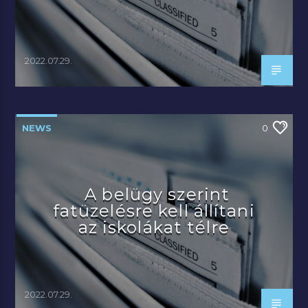
2022.07.29.
NEWS
0
A belügy szerint
fatüzelésre kell állítani
az iskolákat télre
2022.07.29.