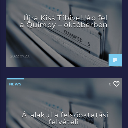
Újra Kiss Tibivel lép fel
a Quimby – októberben
2022.07.29.
NEWS
0
Átalakul a felsőoktatási
felvételi