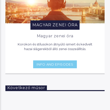
MAGYAR ZENEI ÓRA
Magyar zenei óra
Korokon és stílusokon átnyúló ismert és kedvelt
hazai slágerekből álló zenei összeállítás.
INFO AND EPISODES
Következő műsor