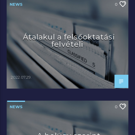
NEWS
0
Átalakul a felsőoktatási
felvételi
2022.07.29.
NEWS
0