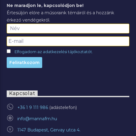
Ne maradjon le, kapcsolódjon be!
Értesüljön előre a műsoraink témáiról és a hozzánk
érkező vendégekről.
Elfogadom az adatkezelési tájékoztatót.
Kapcsolat
+36 1 9 111 986
info@mannafm.hu
1147 Budapest, Gervay utca 4.