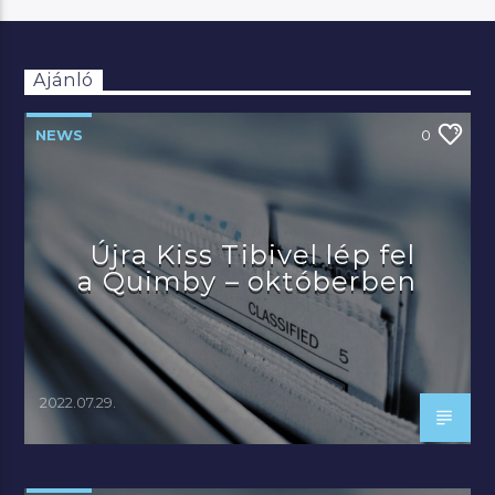
Ajánló
NEWS
0
Újra Kiss Tibivel lép fel
a Quimby – októberben
2022.07.29.