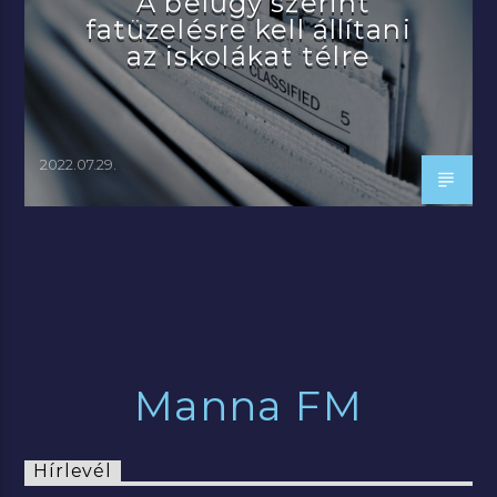
A belügy szerint
fatüzelésre kell állítani
az iskolákat télre
2022.07.29.
Manna FM
Hírlevél