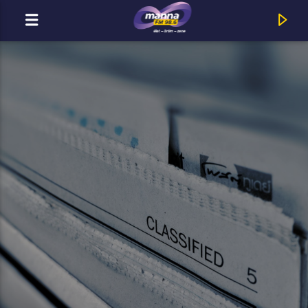
MOST ADÁSBAN
MannaFM
Király Viktor : Models (feat. DR BRS)