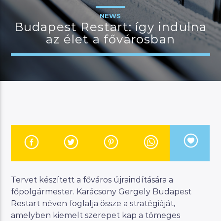
NEWS
Budapest Restart: így indulna
az élet a fővárosban
JELENLEGI MŰSOR
MAGYAR ZENEI ÓRA
23:00
24:00
River
Manna FM
Tervet készített a főváros újraindítására a
főpolgármester. Karácsony Gergely Budapest
Restart néven foglalja össze a stratégiáját,
amelyben kiemelt szerepet kap a tömeges