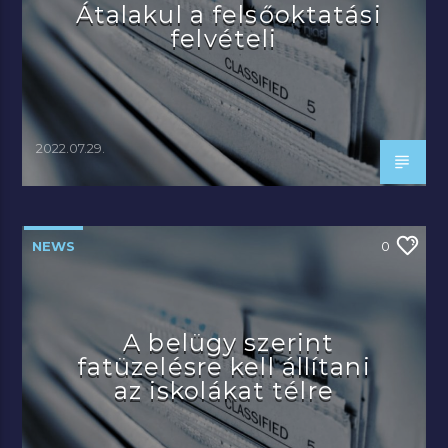
Átalakul a felsőoktatási
felvételi
2022.07.29.
NEWS
0
A belügy szerint
fatüzelésre kell állítani
az iskolákat télre