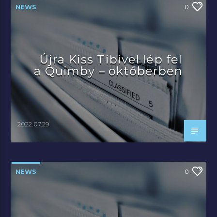
NEWS
0
Újra Kiss Tibivel lép fel
a Quimby – októberben
2022.07.29.
NEWS
0