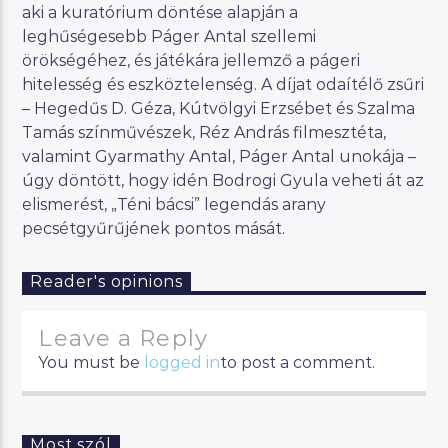
aki a kuratórium döntése alapján a
leghűségesebb Páger Antal szellemi
örökségéhez, és játékára jellemző a págeri
hitelesség és eszköztelenség. A díjat odaítélő zsűri
– Hegedűs D. Géza, Kútvölgyi Erzsébet és Szalma
Tamás színművészek, Réz András filmesztéta,
valamint Gyarmathy Antal, Páger Antal unokája –
úgy döntött, hogy idén Bodrogi Gyula veheti át az
elismerést, „Téni bácsi” legendás arany
pecsétgyűrűjének pontos mását.
Reader's opinions
Leave a Reply
You must be
logged in
to post a comment.
Most szól