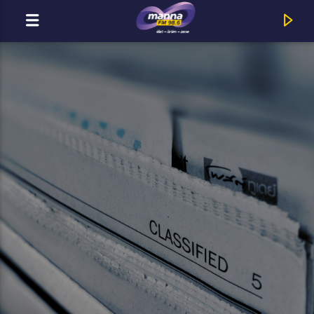
MOST ADÁSBAN
Title
Artist