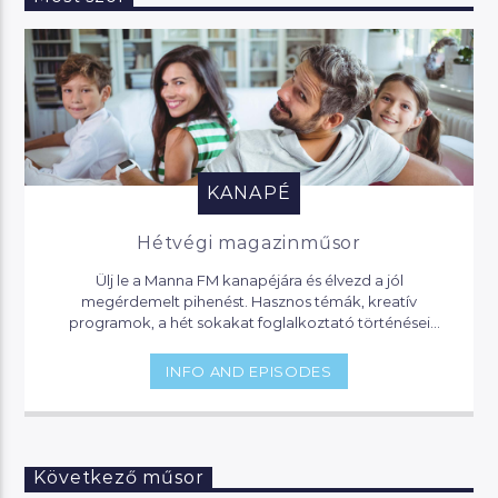
KANAPÉ
Hétvégi magazinműsor
Ülj le a Manna FM kanapéjára és élvezd a jól
megérdemelt pihenést. Hasznos témák, kreatív
programok, a hét sokakat foglalkoztató történései
várnak, de akár jogi segítséget is kaphatsz, ha helyet
foglalsz nálunk.
INFO AND EPISODES
Következő műsor