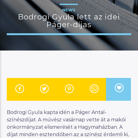
NEWS
Bodrogi Gyula lett az idei
Páger-díjas
JELENLEGI MŰSOR
KANAPÉ
15:00
18:00
River
Manna FM
Bodrogi Gyula kapta idén a Páger Antal-
színészdíjat. A művész vasárnap vette át a makói
önkormányzat elismerését a Hagymaházban. A
díjat minden esztendőben az a színész érdemli ki,