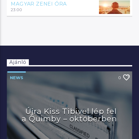
MAGYAR ZENEI ÓRA
23:00
Ajánló
NEWS
0
Újra Kiss Tibivel lép fel
a Quimby – októberben