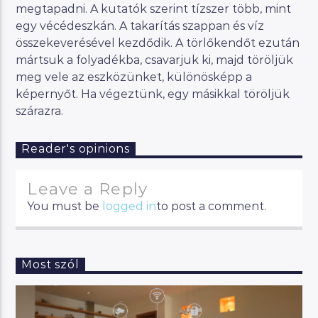
megtapadni. A kutatók szerint tízszer több, mint
egy vécédeszkán. A takarítás szappan és víz
összekeverésével kezdődik. A törlőkendőt ezután
mártsuk a folyadékba, csavarjuk ki, majd töröljük
meg vele az eszközünket, különösképp a
képernyőt. Ha végeztünk, egy másikkal töröljük
szárazra.
Reader's opinions
Leave a Reply
You must be
logged in
to post a comment.
Most szól