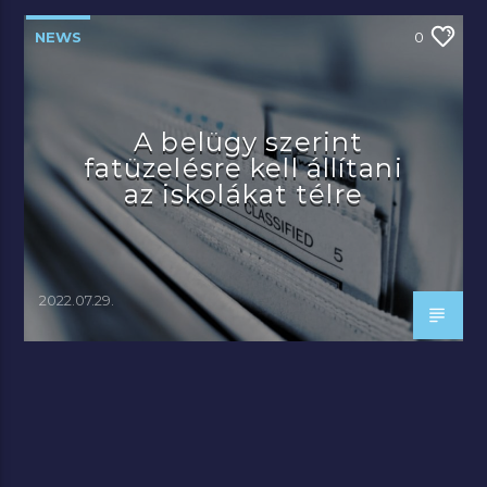
NEWS
0
A belügy szerint
fatüzelésre kell állítani
az iskolákat télre
2022.07.29.