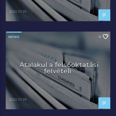
2022.07.29.
NEWS
0
Átalakul a felsőoktatási
felvételi
2022.07.29.