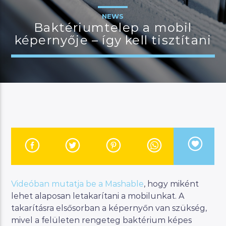
NEWS
Baktériumtelep a mobil
képernyője – így kell tisztítani
JELENLEGI MŰSOR
DIGITÁLIS HÉTKÖZNAPJAINK
13:00
14:00
River
Manna FM
Videóban mutatja be a Mashable
, hogy miként
lehet alaposan letakarítani a mobilunkat. A
takarításra elsősorban a képernyőn van szükség,
mivel a felületen rengeteg baktérium képes