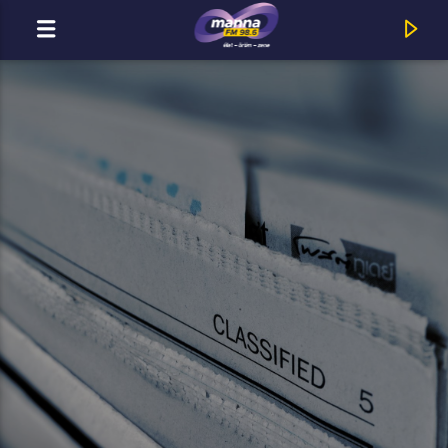
MOST ADÁSBAN
MannaFM