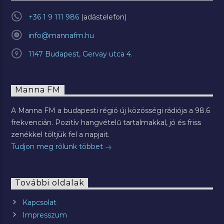
+36 1 9 111 986
info@mannafm.hu
1147 Budapest, Gervay utca 4.
Manna FM
A Manna FM a budapesti régió új közösségi rádiója a 98.6
frekvencián. Pozitív hangvételű tartalmakkal, jó és friss
zenékkel töltjük fel a napjait.
Tudjon meg rólunk többet
További oldalak
Kapcsolat
Impresszum