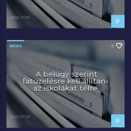
2022.07.29.
NEWS
0
A belügy szerint
fatüzelésre kell állítani
az iskolákat télre
2022.07.29.