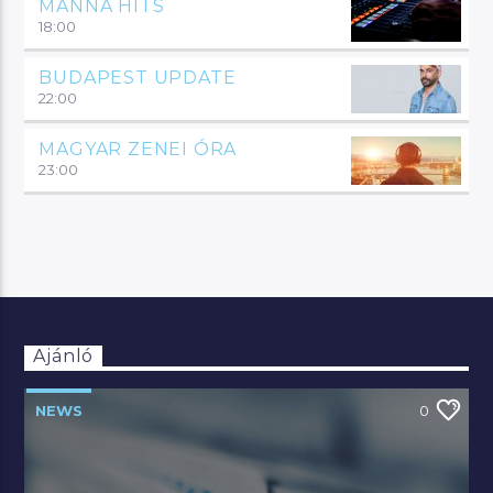
MANNA HITS
18:00
BUDAPEST UPDATE
22:00
MAGYAR ZENEI ÓRA
23:00
Ajánló
NEWS
0