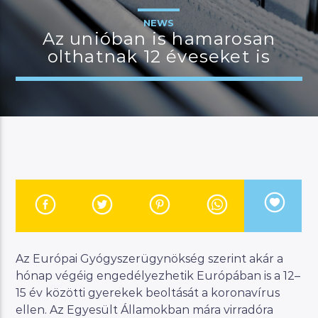
NEWS
Az unióban is hamarosan
olthatnak 12 éveseket is
JELENLEGI MŰSOR
KANAPÉ
12:00
18:00
River
Manna FM
Az Európai Gyógyszerügynökség szerint akár a
hónap végéig engedélyezhetik Európában is a 12–
15 év közötti gyerekek beoltását a koronavírus
ellen. Az Egyesült Államokban mára virradóra