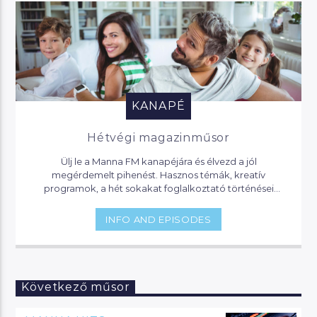
KANAPÉ
Hétvégi magazinműsor
Ülj le a Manna FM kanapéjára és élvezd a jól
megérdemelt pihenést. Hasznos témák, kreatív
programok, a hét sokakat foglalkoztató történései
várnak, de akár jogi segítséget is kaphatsz, ha helyet
foglalsz nálunk.
INFO AND EPISODES
Következő műsor