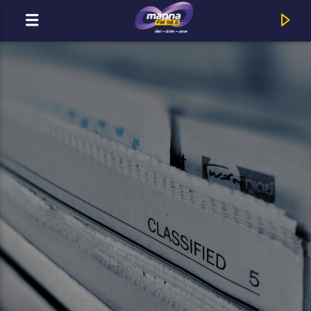
MOST ADÁSBAN
MannaFM
Elton John : I'm Still Standing