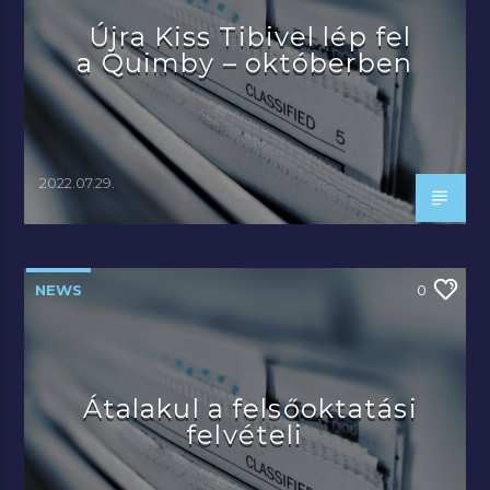
Újra Kiss Tibivel lép fel
a Quimby – októberben
2022.07.29.
NEWS
0
Átalakul a felsőoktatási
felvételi