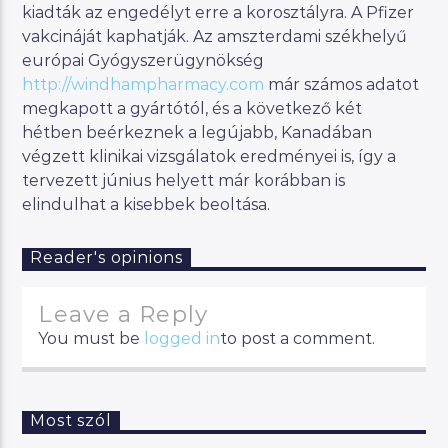
kiadták az engedélyt erre a korosztályra. A Pfizer
vakcináját kaphatják. Az amszterdami székhelyű
európai Gyógyszerügynökség
http://windhampharmacy.com
már számos adatot
megkapott a gyártótól, és a következő két
hétben beérkeznek a legújabb, Kanadában
végzett klinikai vizsgálatok eredményei is, így a
tervezett június helyett már korábban is
elindulhat a kisebbek beoltása.
Reader's opinions
Leave a Reply
You must be
logged in
to post a comment.
Most szól