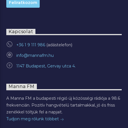
Kapcsolat
+36 1 9 111 986
info@mannafm.hu
1147 Budapest, Gervay utca 4.
Manna FM
A Manna FM a budapesti régió új közösségi rádiója a 98.6
frekvencián. Pozitív hangvételű tartalmakkal, jó és friss
zenékkel töltjük fel a napjait.
Tudjon meg rólunk többet