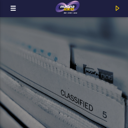
MOST ADÁSBAN
Title
Artist