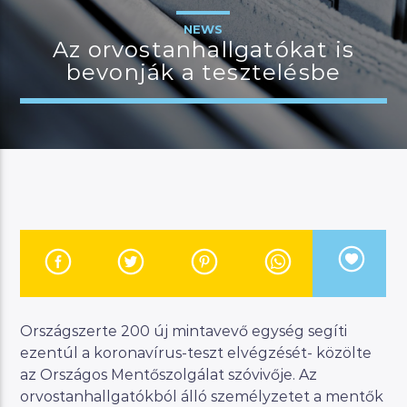
NEWS
Az orvostanhallgatókat is
bevonják a tesztelésbe
JELENLEGI MŰSOR
MANNA DÉLUTÁN
14:00
17:00
River
Manna FM
Országszerte 200 új mintavevő egység segíti
ezentúl a koronavírus-teszt elvégzését- közölte
az Országos Mentőszolgálat szóvivője. Az
orvostanhallgatókból álló személyzetet a mentők