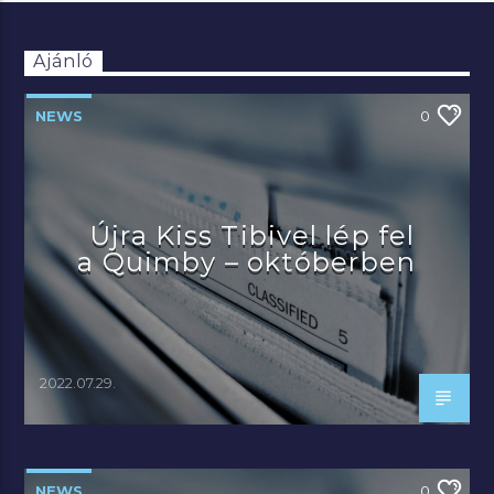
Ajánló
NEWS
0
Újra Kiss Tibivel lép fel
a Quimby – októberben
2022.07.29.
NEWS
0