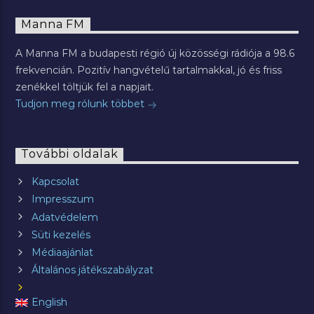
Manna FM
A Manna FM a budapesti régió új közösségi rádiója a 98.6
frekvencián. Pozitív hangvételű tartalmakkal, jó és friss
zenékkel töltjük fel a napjait.
Tudjon meg rólunk többet
További oldalak
Kapcsolat
Impresszum
Adatvédelem
Süti kezelés
Médiaajánlat
Általános játékszabályzat
English