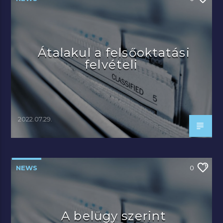
Átalakul a felsőoktatási
felvételi
2022.07.29.
NEWS
0
A belügy szerint