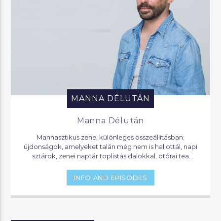
MANNA DÉLUTÁN
Manna Délután
Mannasztikus zene, különleges összeállításban:
újdonságok, amelyeket talán még nem is hallottál, napi
sztárok, zenei naptár toplistás dalokkal, ötórai tea
lounge zenével, party klasszikusok. Itt mindig hallhatsz
valami érdekeset, vagy olyat, amit eddig nem is tudtál…
INFO AND EPISODES