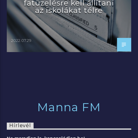
fatüzelésre kell állítani
az iskolákat télre
2022.07.29.
Manna FM
Hírlevél