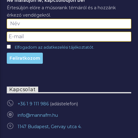
Ne maradjon le, kapcsolódjon be!
Értesüljön előre a műsoraink témáiról és a hozzánk
érkező vendégekről.
Elfogadom az adatkezelési tájékoztatót.
Kapcsolat
+36 1 9 111 986
info@mannafm.hu
1147 Budapest, Gervay utca 4.