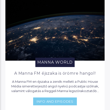
MANNA WORLD
A Manna FM éjszaka is örömre hangol!
A Manna FM-en éjszaka a zenék mellett a Public House
Média ismeretterjesztő angol nyelvű podcastjai szólnak,
valamint válogatás a Reggeli Manna legszórakoztatóbb
pillanataiból.
INFO AND EPISODES