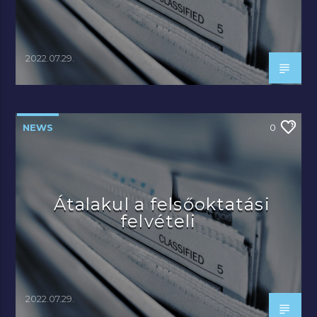
2022.07.29.
NEWS
0
Átalakul a felsőoktatási
felvételi
2022.07.29.