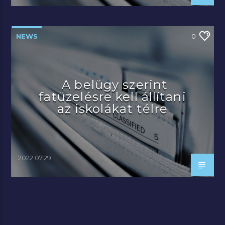
NEWS
0
A belügy szerint
fatüzelésre kell állítani
az iskolákat télre
2022.07.29.