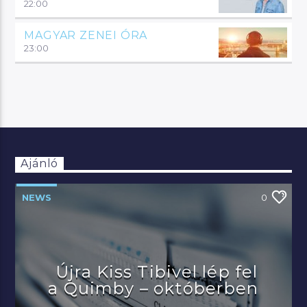
22:00
MAGYAR ZENEI ÓRA
23:00
Ajánló
NEWS
0
Újra Kiss Tibivel lép fel
a Quimby – októberben