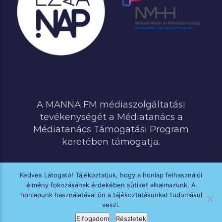
A MANNA FM médiaszolgáltatási
tevékenységét a Médiatanács a
Médiatanács Támogatási Program
keretében támogatja.
Kedves Látogató! Tájékoztatjuk, hogy a honlap felhasználói
élmény fokozásának érdekében sütiket alkalmazunk. A
MINDEN JOG FENNTARTVA © 2020 MANNA FM
honlapunk használatával ön a tájékoztatásunkat tudomásul
veszi.
Elfogadom
Részletek