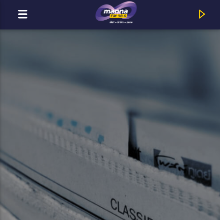
MOST ADÁSBAN
MannaFM