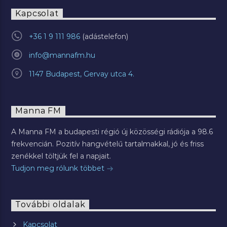
Kapcsolat
+36 1 9 111 986
info@mannafm.hu
1147 Budapest, Gervay utca 4.
Manna FM
A Manna FM a budapesti régió új közösségi rádiója a 98.6
frekvencián. Pozitív hangvételű tartalmakkal, jó és friss
zenékkel töltjük fel a napjait.
Tudjon meg rólunk többet
További oldalak
Kapcsolat