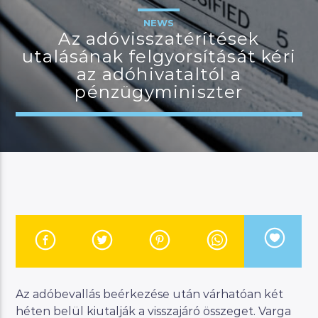
NEWS
Az adóvisszatérítések
utalásának felgyorsítását kéri
JELENLEGI MŰSOR
az adóhivataltól a
MANNA WORLD
pénzügyminiszter
00:00
06:00
River
Manna FM
Az adóbevallás beérkezése után várhatóan két
héten belül kiutalják a visszajáró összeget. Varga