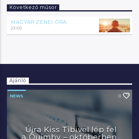
Következő műsor
MAGYAR ZENEI ÓRA
23:00
Ajánló
NEWS
0
Újra Kiss Tibivel lép fel
a Quimby – októberben