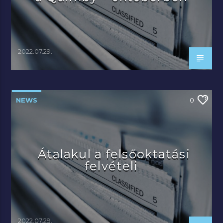
2022.07.29.
NEWS
0
Átalakul a felsőoktatási
felvételi
2022.07.29.