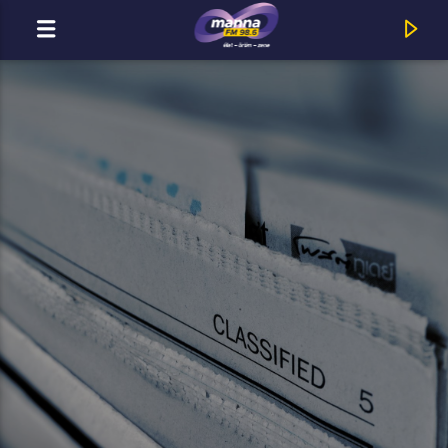
MOST ADÁSBAN
MannaFM