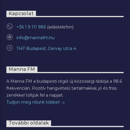
Kapcsolat
+36 1 9 111 986
info@mannafm.hu
1147 Budapest, Gervay utca 4.
Manna FM
A Manna FM a budapesti régió új közösségi rádiója a 98.6
frekvencián. Pozitív hangvételű tartalmakkal, jó és friss
zenékkel töltjük fel a napjait.
Tudjon meg rólunk többet
További oldalak