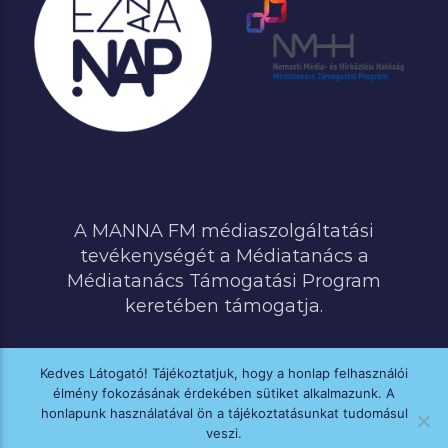
A MANNA FM médiaszolgáltatási
tevékenységét a Médiatanács a
Médiatanács Támogatási Program
keretében támogatja.
Kedves Látogató! Tájékoztatjuk, hogy a honlap felhasználói
élmény fokozásának érdekében sütiket alkalmazunk. A
MINDEN JOG FENNTARTVA © 2020 MANNA FM
honlapunk használatával ön a tájékoztatásunkat tudomásul
veszi.