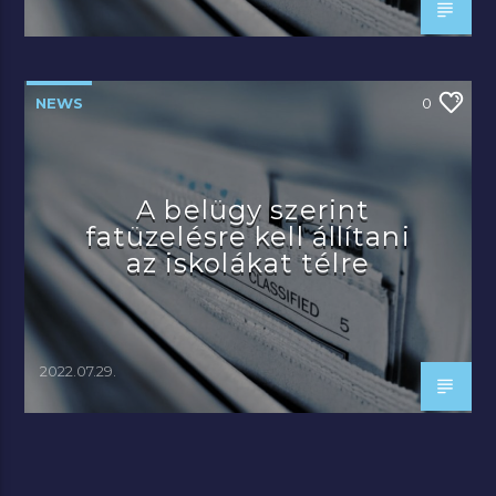
NEWS
0
A belügy szerint
fatüzelésre kell állítani
az iskolákat télre
2022.07.29.