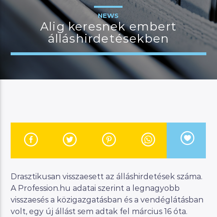
NEWS
Alig keresnek embert
álláshirdetésekben
JELENLEGI MŰSOR
BUDAPEST UPDATE
22:00
23:00
River
Manna FM
Drasztikusan visszaesett az álláshirdetések száma.
A Profession.hu adatai szerint a legnagyobb
visszaesés a közigazgatásban és a vendéglátásban
volt, egy új állást sem adtak fel március 16 óta.