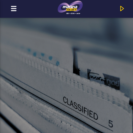
MOST ADÁSBAN
MannaFM