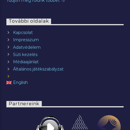
Tudjon meg rólunk többet
További oldalak
Kapcsolat
Impresszum
Adatvédelem
Süti kezelés
Médiaajánlat
Általános játékszabályzat
English
Partnereink