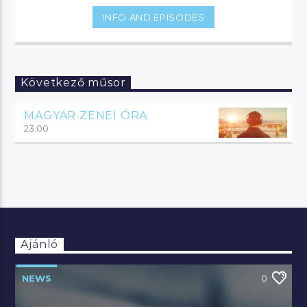
INFO AND EPISODES
Következő műsor
MAGYAR ZENEI ÓRA
23:00
Ajánló
NEWS
0