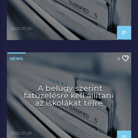
2022.07.29.
NEWS
0
A belügy szerint
fatüzelésre kell állítani
az iskolákat télre
2022.07.29.