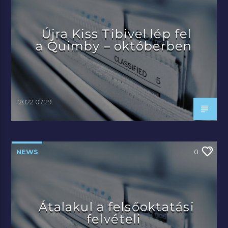
Újra Kiss Tibivel lép fel
a Quimby – októberben
2022.07.29.
NEWS
0
Átalakul a felsőoktatási
felvételi