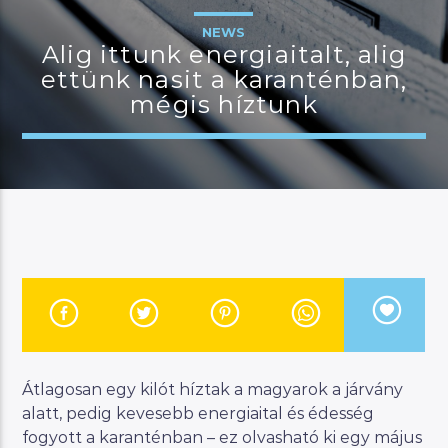
NEWS
Alig ittunk energiaitalt, alig
ettünk nasit a karanténban,
JELENLEGI MŰSOR
mégis híztunk
BUDAPEST UPDATE
22:00
23:00
River
Manna FM
Átlagosan egy kilót híztak a magyarok a járvány
alatt, pedig kevesebb energiaital és édesség
fogyott a karanténban – ez olvasható ki egy május