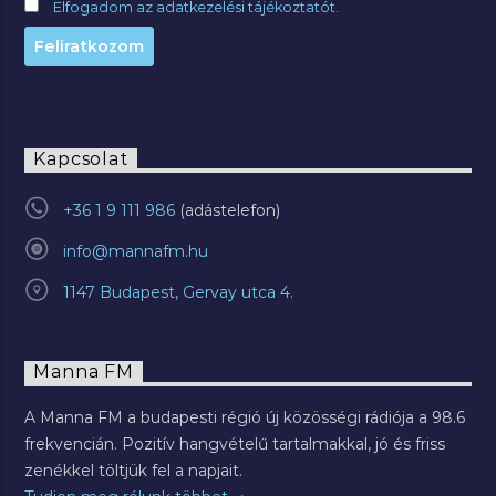
Elfogadom az adatkezelési tájékoztatót.
Kapcsolat
+36 1 9 111 986
info@mannafm.hu
1147 Budapest, Gervay utca 4.
Manna FM
A Manna FM a budapesti régió új közösségi rádiója a 98.6
frekvencián. Pozitív hangvételű tartalmakkal, jó és friss
zenékkel töltjük fel a napjait.