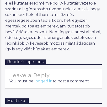
eleji kutatás eredményeiből. A kutatás vezetője
szerint a legfontosabb üzenetnek az látszik, hogy
sokan kezdtek otthon sütni főzni és
egészségesebben táplálkozni, heti egyszer
mentek boltba az emberek, ami tudatosabb
bevásárlásokat hozott. Nem fogyott annyi alkohol,
édesség, rágcsa, de az energiaitalok estek vissza
leginkább. A kevesebb mozgás miatt átlagosan
így is egy kilót híztak az emberek.
Reader's opinions
Leave a Reply
You must be
logged in
to post a comment.
Most szól