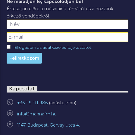
Ne maradjon le, kapcsolódjon be!
Értesüljön előre a műsoraink témáiról és a hozzánk
érkező vendégekről.
Elfogadom az adatkezelési tájékoztatót.
Kapcsolat
+36 1 9 111 986
info@mannafm.hu
1147 Budapest, Gervay utca 4.