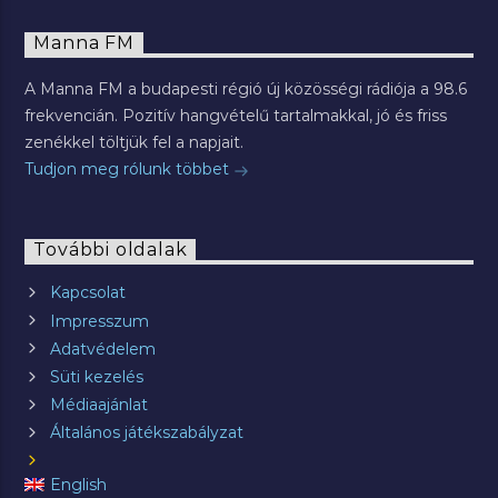
Manna FM
A Manna FM a budapesti régió új közösségi rádiója a 98.6
frekvencián. Pozitív hangvételű tartalmakkal, jó és friss
zenékkel töltjük fel a napjait.
Tudjon meg rólunk többet
További oldalak
Kapcsolat
Impresszum
Adatvédelem
Süti kezelés
Médiaajánlat
Általános játékszabályzat
English