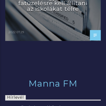
fatüzelésre kell állítani
az iskolákat télre
2022.07.29.
Manna FM
Hírlevél