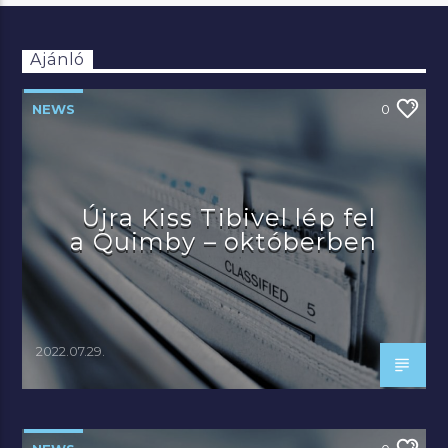
Ajánló
NEWS
0
Újra Kiss Tibivel lép fel
a Quimby – októberben
2022.07.29.