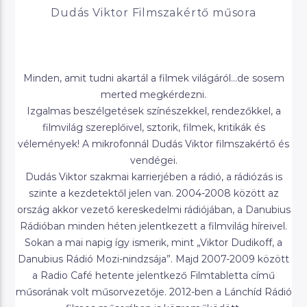
Dudás Viktor Filmszakértő műsora
Minden, amit tudni akartál a filmek világáról…de sosem
merted megkérdezni.
Izgalmas beszélgetések színészekkel, rendezőkkel, a
filmvilág szereplőivel, sztorik, filmek, kritikák és
vélemények! A mikrofonnál Dudás Viktor filmszakértő és
vendégei.
Dudás Viktor szakmai karrierjében a rádió, a rádiózás is
szinte a kezdetektől jelen van. 2004-2008 között az
ország akkor vezető kereskedelmi rádiójában, a Danubius
Rádióban minden héten jelentkezett a filmvilág híreivel.
Sokan a mai napig így ismerik, mint „Viktor Dudikoff, a
Danubius Rádió Mozi-nindzsája”. Majd 2007-2009 között
a Radio Café hetente jelentkező Filmtabletta című
műsorának volt műsorvezetője. 2012-ben a Lánchíd Rádió