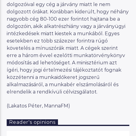
dolgozóival egy cég a járvány miatt le nem
dolgozott órákat. Korábban kiderült, hogy néhány
nagyobb cég 80-100 ezer forintot hajtana be a
dolgozóin, akik alkatrészhiány vagy a járványügyi
intézkedések miatt kiestek a munkából. Egyes
esetekben ez több százezer forintra rúgó
követelés a mínuszórák miatt. A cégek szerint
erre a három évvel ezelőtti munkatörvénykönyv
módosítás ad lehetőséget. A minisztérium azt
ígéri, hogy jogi értelmezési tájékoztatót fognak
közzétenni a munkaidőkeret jogszerű
alkalmazásáról, a munkabér elszámolásáról és
elrendelik a rendkívüli célvizsgálatot.
(Lakatos Péter, MannaFM)
Reader's opinions