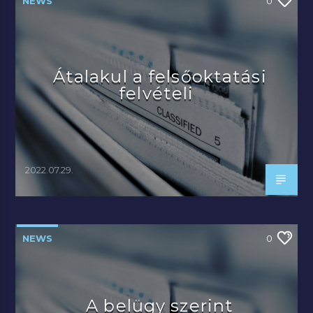
NEWS
0
Átalakul a felsőoktatási
felvételi
2022.07.29.
NEWS
0
A belügy szerint