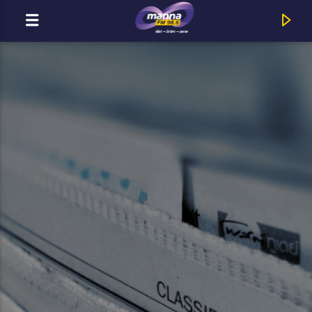
MOST ADÁSBAN
MannaFM