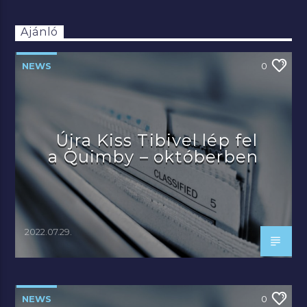
Ajánló
NEWS
0
Újra Kiss Tibivel lép fel
a Quimby – októberben
2022.07.29.
NEWS
0