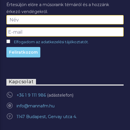
Értesüljön előre a műsoraink témáiról és a hozzánk
érkező vendégekről.
Elfogadom az adatkezelési tájékoztatót.
Kapcsolat
+36 1 9 111 986
info@mannafm.hu
1147 Budapest, Gervay utca 4.