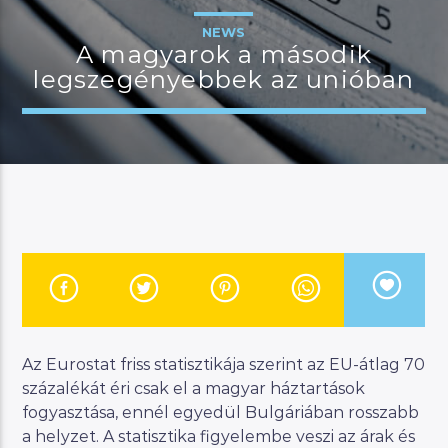
NEWS
A magyarok a második
legszegényebbek az unióban
JELENLEGI MŰSOR
MAGYAR ZENEI ÓRA
23:00
24:00
River
Manna FM
Az Eurostat friss statisztikája szerint az EU-átlag 70
százalékát éri csak el a magyar háztartások
fogyasztása, ennél egyedül Bulgáriában rosszabb
a helyzet. A statisztika figyelembe veszi az árak és