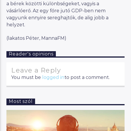
a bérek közötti különbségeket, vagyis a
vásárlóerő. Az egy főre jutó GDP-ben nem
vagyunk ennyire sereghajtók, de alig jobb a
helyzet.
(lakatos Péter, MannaFM)
Reader's opinions
Leave a Reply
You must be
logged in
to post a comment.
Most szól