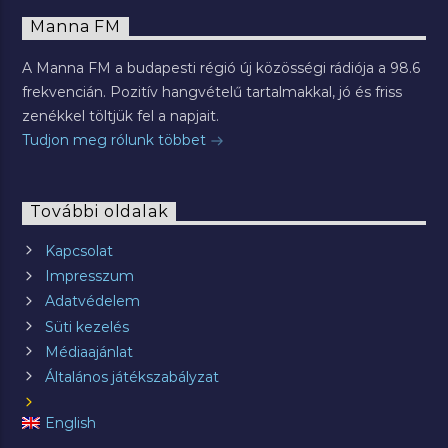
Manna FM
A Manna FM a budapesti régió új közösségi rádiója a 98.6
frekvencián. Pozitív hangvételű tartalmakkal, jó és friss
zenékkel töltjük fel a napjait.
Tudjon meg rólunk többet
További oldalak
Kapcsolat
Impresszum
Adatvédelem
Süti kezelés
Médiaajánlat
Általános játékszabályzat
English