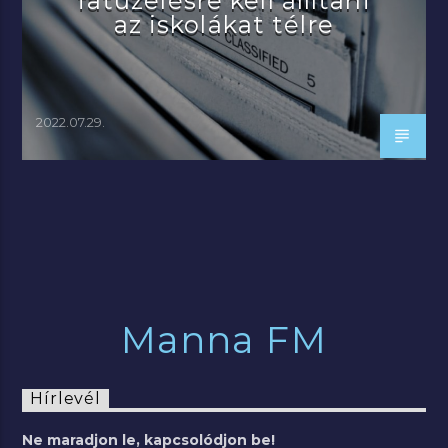
fatüzelésre kell állítani
az iskolákat télre
2022.07.29.
Manna FM
Hírlevél
Ne maradjon le, kapcsolódjon be!