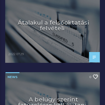
Átalakul a felsőoktatási
felvételi
2022.07.29.
NEWS
0
A belügy szerint