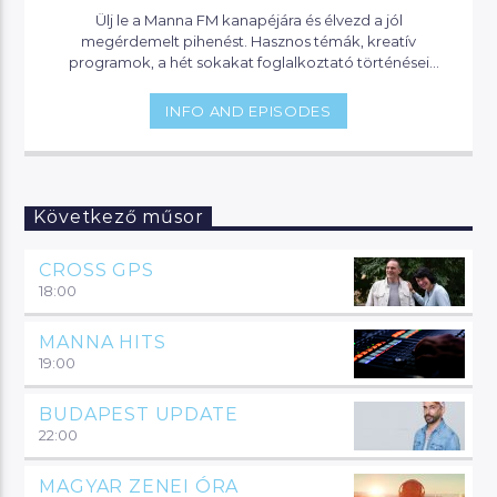
Ülj le a Manna FM kanapéjára és élvezd a jól
megérdemelt pihenést. Hasznos témák, kreatív
programok, a hét sokakat foglalkoztató történései
várnak, de akár jogi segítséget is kaphatsz, ha helyet
foglalsz nálunk.
INFO AND EPISODES
Következő műsor
CROSS GPS
18:00
MANNA HITS
19:00
BUDAPEST UPDATE
22:00
MAGYAR ZENEI ÓRA