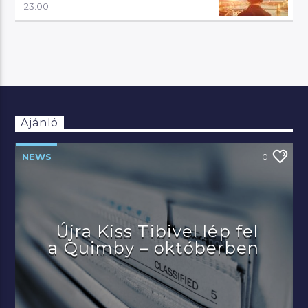
23:00
Ajánló
NEWS
0
Újra Kiss Tibivel lép fel
a Quimby – októberben