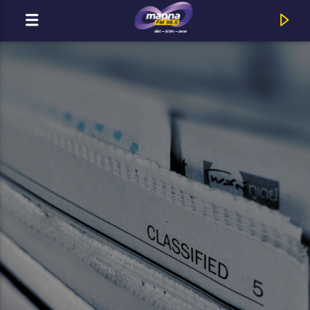
MOST ADÁSBAN
MannaFM
Lionel Richie : Just for You