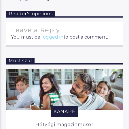
Reader's opinions
Leave a Reply
You must be
logged in
to post a comment.
Most szól
KANAPÉ
Hétvégi magazinműsor