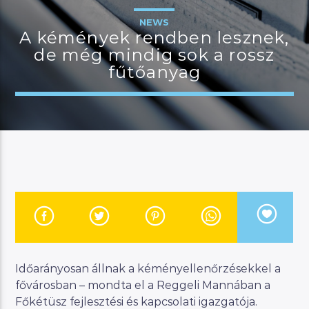
NEWS
A kémények rendben lesznek,
de még mindig sok a rossz
JELENLEGI MŰSOR
fűtőanyag
KANAPÉ
15:00
18:00
River
Manna FM
Időarányosan állnak a kéményellenőrzésekkel a
fővárosban – mondta el a Reggeli Mannában a
Főkétüsz fejlesztési és kapcsolati igazgatója.