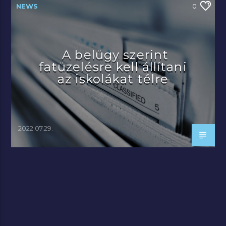
NEWS
0
A belügy szerint
fatüzelésre kell állítani
az iskolákat télre
2022.07.29.