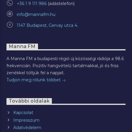
+36 1 9 111 986
info@mannafm.hu
1147 Budapest, Gervay utca 4.
Manna FM
A Manna FM a budapesti régió új közösségi rádiója a 98.6
frekvencián. Pozitív hangvételű tartalmakkal, jó és friss
zenékkel töltjük fel a napjait.
Tudjon meg rólunk többet
További oldalak
Kapcsolat
Impresszum
Adatvédelem