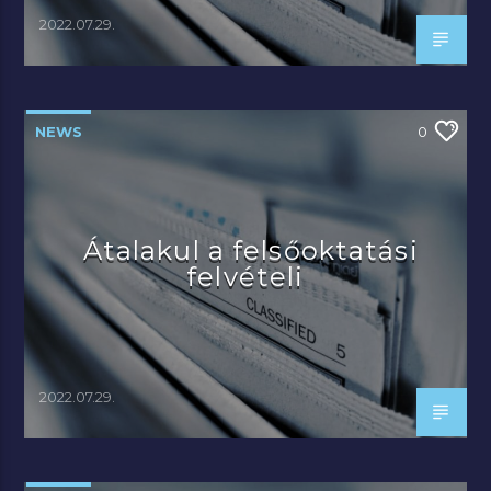
2022.07.29.
NEWS
0
Átalakul a felsőoktatási
felvételi
2022.07.29.