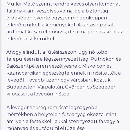
Müller Máté szerint rendre kevés olyan kéményt
találnak, ami veszélyes volna, de a biztonság
érdekében évente egyszer mindenképpen
ellenőrizni kell a kéményeket. A társasházakat
automatikusan ellenőrzik, de a magánházaknál az
ellenőrzést kérni kell.
Ahogy elindult a fűtési szezon, úgy nő több
településen is a légszennyezettség. Putnokon és
Sajószentpéteren veszélyesnek, Miskolcon és
Kazincbarcikán egészségtelennek minősítették a
levegőt. További tizennégy városban, köztük
Budapesten, Várpalotán, Győrben és Szegeden
kifogásolt a levegőminőség.
A levegőminőség romlását legnagyobb
mértékben a helytelen fűtőanyag okozza, mint
amilyen a festékkel, lakkal szennyezett fa vagy a
műanyag és autógumi eltüzelése.