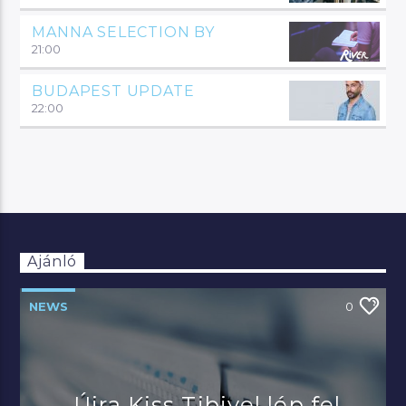
MANNA SELECTION BY
21:00
BUDAPEST UPDATE
22:00
Ajánló
NEWS
0
Újra Kiss Tibivel lép fel