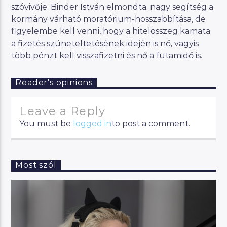
szóvivője. Binder István elmondta. nagy segítség a
kormány várható moratórium-hosszabbítása, de
figyelembe kell venni, hogy a hitelösszeg kamata
a fizetés szüneteltetésének idején is nő, vagyis
több pénzt kell visszafizetni és nő a futamidő is.
Reader's opinions
Leave a Reply
You must be
logged in
to post a comment.
Most szól