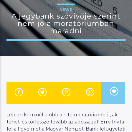
NEWS
A jegybank szóvivője szerint
nem jó a moratóriumban
JELENLEGI MŰSOR
maradni
MANNA DÉLELŐTT
08:00
12:00
River
Manna FM
Lépjen ki minél előbb a hitelmoratóriumból, aki
teheti és törlessze tovább az adósságát! Erre hívta
fel a figyelmet a Magyar Nemzeti Bank felügyeleti