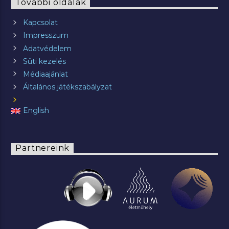
További oldalak
Kapcsolat
Impresszum
Adatvédelem
Süti kezelés
Médiaajánlat
Általános játékszabályzat
English
Partnereink