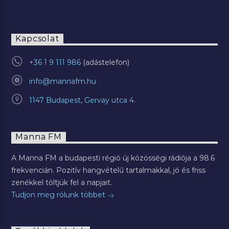
Kapcsolat
+36 1 9 111 986
info@mannafm.hu
1147 Budapest, Gervay utca 4.
Manna FM
A Manna FM a budapesti régió új közösségi rádiója a 98.6
frekvencián. Pozitív hangvételű tartalmakkal, jó és friss
zenékkel töltjük fel a napjait.
Tudjon meg rólunk többet