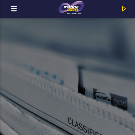
MOST ADÁSBAN
MannaFM