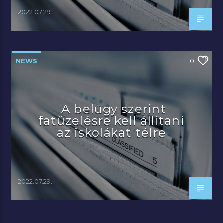
2022.07.29.
NEWS
0
A belügy szerint
fatüzelésre kell állítani
az iskolákat télre
2022.07.29.