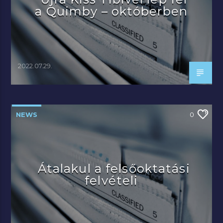
a Quimby – októberben
2022.07.29.
NEWS
0
Átalakul a felsőoktatási
felvételi