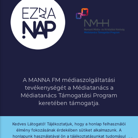
A MANNA FM médiaszolgáltatási
tevékenységét a Médiatanács a
Médiatanács Támogatási Program
keretében támogatja.
Kedves Látogató! Tájékoztatjuk, hogy a honlap felhasználói
élmény fokozásának érdekében sütiket alkalmazunk. A
MINDEN JOG FENNTARTVA © 2020 MANNA FM
honlapunk használatával ön a tájékoztatásunkat tudomásul