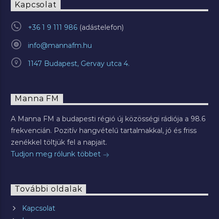
Kapcsolat
+36 1 9 111 986
info@mannafm.hu
1147 Budapest, Gervay utca 4.
Manna FM
A Manna FM a budapesti régió új közösségi rádiója a 98.6
frekvencián. Pozitív hangvételű tartalmakkal, jó és friss
zenékkel töltjük fel a napjait.
Tudjon meg rólunk többet
További oldalak
Kapcsolat