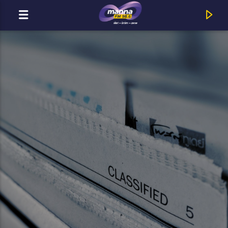
MOST ADÁSBAN
MannaFM