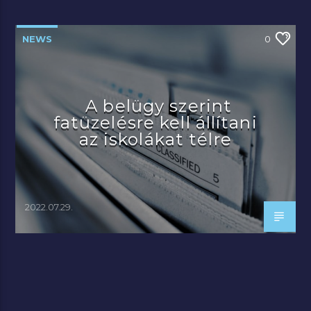
NEWS
0
A belügy szerint
fatüzelésre kell állítani
az iskolákat télre
2022.07.29.