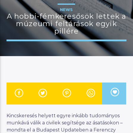
NEWS
A hobbi-fémkeresősök lettek a
múzeumi feltárások egyik
JELENLEGI MŰSOR
pillére
BŐSÉG KOSARA
11:00
12:00
River
Manna FM
Kincskeresés helyett egyre inkább tudományos
munkává válik a civilek segítsége az ásatásokon –
mondta el a Budapest Updateben a Ferenczy