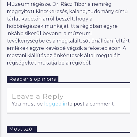
Múzeum régésze. Dr. Rácz Tibor a nemrég
megnyitott Kincskeresés, kaland, tudomány című
tárlat kapcsán arról beszélt, hogy a
hobbirégészek munkáját itt a régióban egyre
inkább sikerül bevonni a múzeumi
tevékenységbe és a megtalált, sőt önállóan feltárt
emlékek egyre kevésbé végzik a feketepiacon. A
mostani kiállítás az önkéntesek által megtalált
régiségeket mutatja be a régióból.
Reader's opinions
Leave a Reply
You must be
logged in
to post a comment.
Most szól