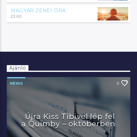
MAGYAR ZENEI ÓRA
23:00
Ajánló
NEWS
0
Újra Kiss Tibivel lép fel
a Quimby – októberben