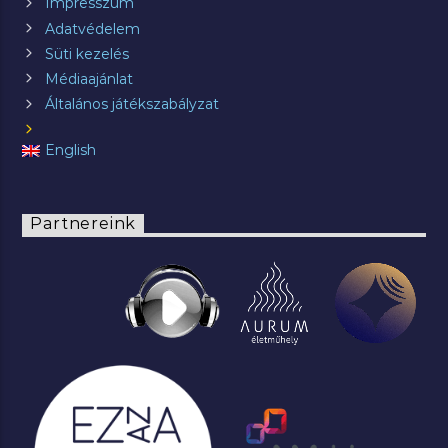
Impresszum
Adatvédelem
Süti kezelés
Médiaajánlat
Általános játékszabályzat
English
Partnereink