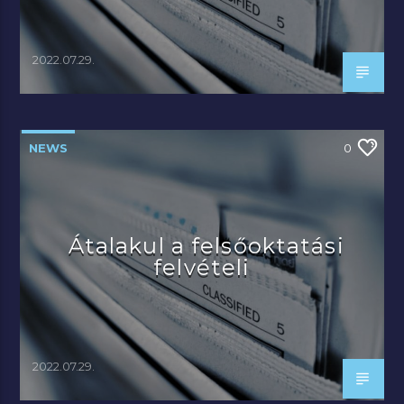
2022.07.29.
NEWS
0
Átalakul a felsőoktatási
felvételi
2022.07.29.