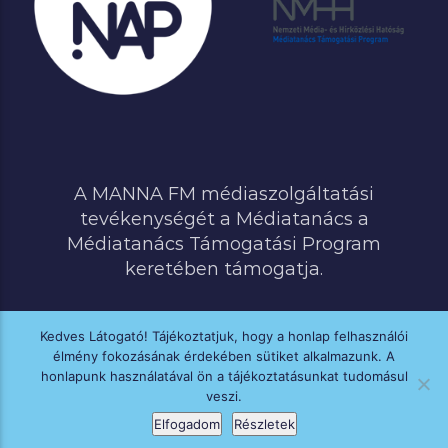
A MANNA FM médiaszolgáltatási
tevékenységét a Médiatanács a
Médiatanács Támogatási Program
keretében támogatja.
Kedves Látogató! Tájékoztatjuk, hogy a honlap felhasználói
élmény fokozásának érdekében sütiket alkalmazunk. A
MINDEN JOG FENNTARTVA © 2020 MANNA FM
honlapunk használatával ön a tájékoztatásunkat tudomásul
veszi.
Elfogadom
Részletek