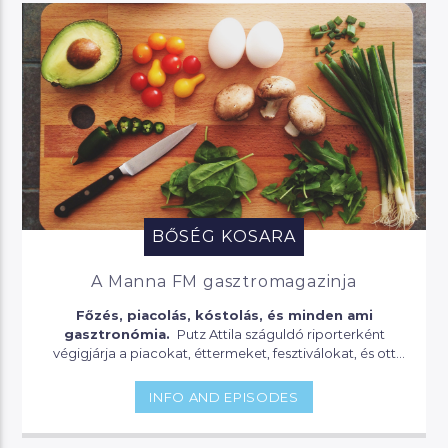
BŐSÉG KOSARA
A Manna FM gasztromagazinja
Főzés, piacolás, kóstolás, és minden ami
gasztronómia.
Putz Attila száguldó riporterként
végigjárja a piacokat, éttermeket, fesztiválokat, és ott
kifaggatja a séfeket, kofákat, járókelőket mindenről, ami
az ízlelőbimbóinkra hatással lehet.
INFO AND EPISODES