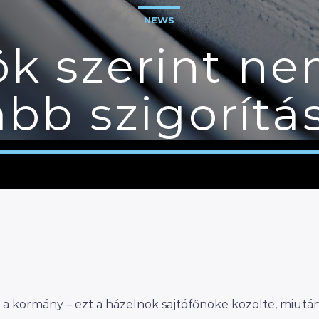
NEWS
ök szerint ne
abb szigorítá
 a kormány – ezt a házelnök sajtófőnöke közölte, miutá