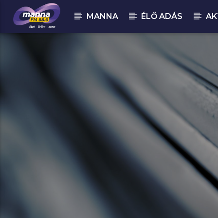
MANNA
ÉLŐ ADÁS
AK
MOST ADÁSBAN
MannaFM
Friderika : Embernek maradni