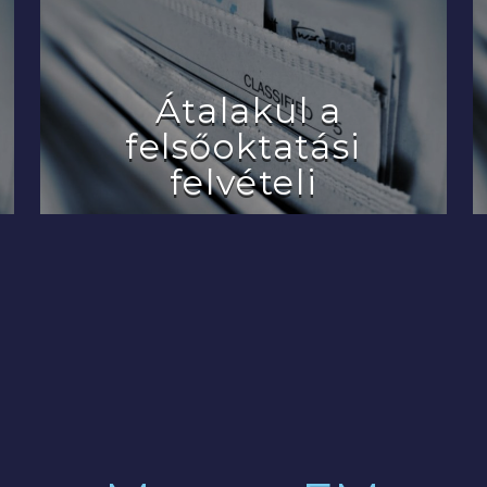
Átalakul a
felsőoktatási
felvételi
2022.07.29.