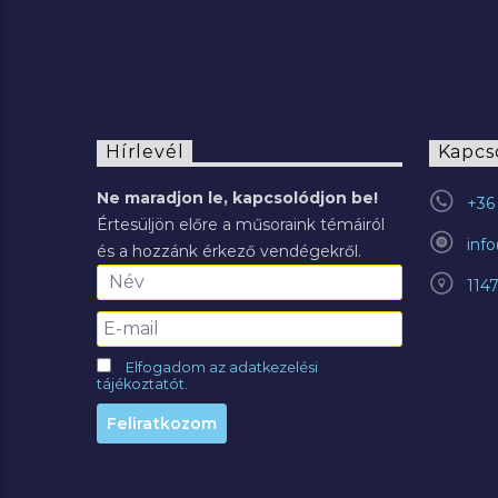
Hírlevél
Kapcs
Ne maradjon le, kapcsolódjon be!
+36 
Értesüljön előre a műsoraink témáiról
inf
és a hozzánk érkező vendégekről.
114
Elfogadom az adatkezelési
tájékoztatót.