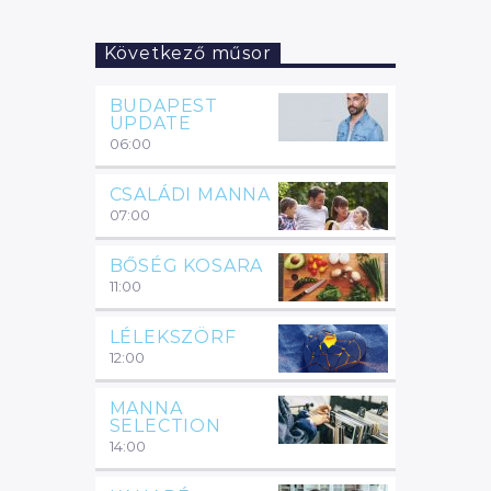
Következő műsor
BUDAPEST
UPDATE
06:00
CSALÁDI MANNA
07:00
BŐSÉG KOSARA
11:00
LÉLEKSZÖRF
12:00
MANNA
SELECTION
14:00