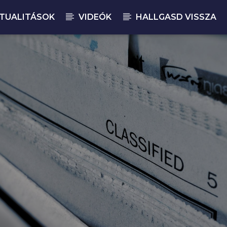
TUALITÁSOK
VIDEÓK
HALLGASD VISSZA
JELENLEGI M
BU
06: