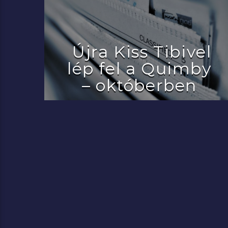
Újra Kiss Tibivel
lép fel a Quimby
– októberben
2022.07.29.