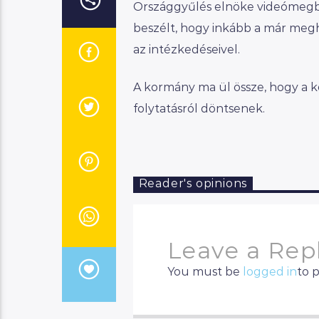
Országgyűlés elnöke videómegbesz
beszélt, hogy inkább a már meg
az intézkedéseivel.
A kormány ma ül össze, hogy a k
folytatásról döntsenek.
Reader's opinions
Leave a Rep
You must be
logged in
to 