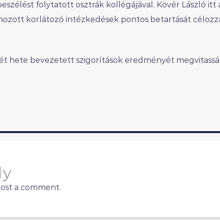
élést folytatott osztrák kollégájával. Kövér László itt 
hozott korlátozó intézkedések pontos betartását céloz
ét hete bevezetett szigorítások eredményét megvitassá
ly
post a comment.