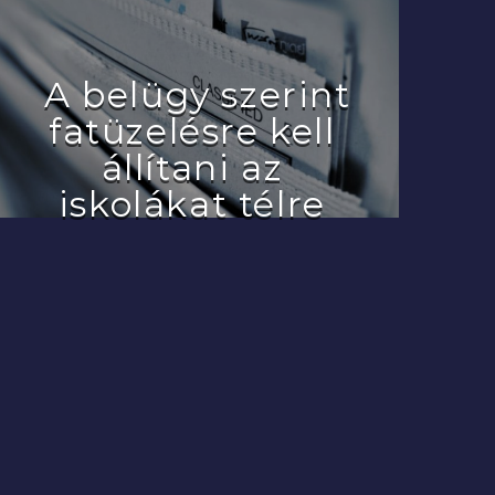
A belügy szerint
fatüzelésre kell
állítani az
iskolákat télre
2022.07.29.