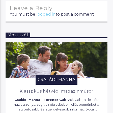
Leave a Reply
You must be
logged in
to post a comment.
Most szól
CSALÁDI MANNA
Klasszikus hétvégi magazinműsor
Családi Manna - Ferencz Gabival.
Gabi, a délelőtt
háziasszonya, segít az ébredésben, ellát bennünket a
legfontosabb és legérdekesebb információkkal,