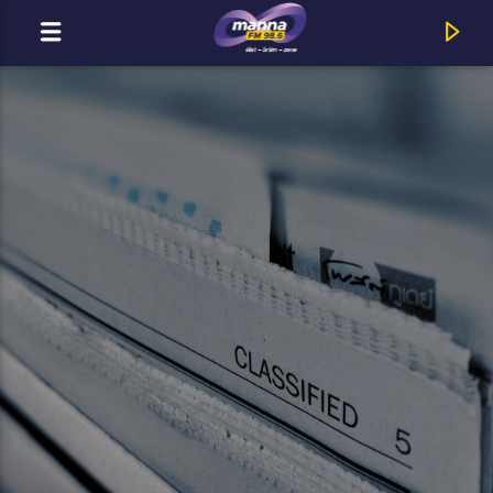
MOST ADÁSBAN
MannaFM