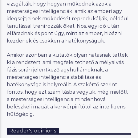
vizsgálták, hogy hogyan működnek azok a
mesterséges intelligenciák, amik az emberi agy
idegsejtjeinek működését reprodukálják, például
tanulással trenírozzák őket. Nos, egy idő után
elfáradnak és pont úgy, mint az ember, hibázni
kezdenek és csökken a hatékonyságuk.
Amikor azonban a kutatók olyan hatásnak tették
ki a rendszert, ami megfeleltethető a mélyalvási
fázis során jelentkező agyhullámoknak, a
mesterséges intelligencia stabilitása és
hatékonysága is helyreállt. A szakértő szerint
fontos, hogy ezt számításba vegyük, még mielőtt
a mesterséges intelligencia mindenhová
befészkeli magát a kenyérpirítótól az intelligens
hűtőgépig.
Reader's opinions