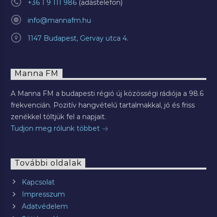
+36 1 9 111 986
info@mannafm.hu
1147 Budapest, Gervay utca 4.
Manna FM
A Manna FM a budapesti régió új közösségi rádiója a 98.6
frekvencián. Pozitív hangvételű tartalmakkal, jó és friss
zenékkel töltjük fel a napjait.
Tudjon meg rólunk többet
További oldalak
Kapcsolat
Impresszum
Adatvédelem