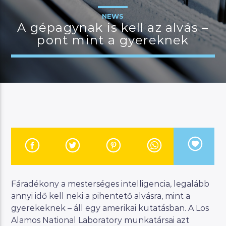
NEWS
A gépagynak is kell az alvás –
pont mint a gyereknek
JELENLEGI MŰSOR
CSALÁDI MANNA
07:00
11:00
River
Manna FM
Fáradékony a mesterséges intelligencia, legalább
annyi idő kell neki a pihentető alvásra, mint a
gyerekeknek – áll egy amerikai kutatásban. A Los
Alamos National Laboratory munkatársai azt