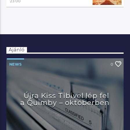
23:00
Ajánló
NEWS
0
Újra Kiss Tibivel lép fel
a Quimby – októberben