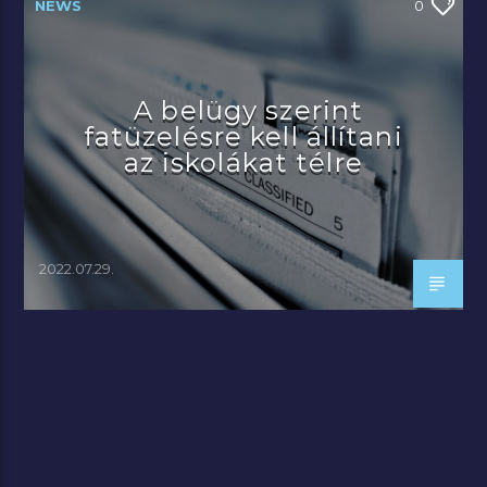
NEWS
0
A belügy szerint
fatüzelésre kell állítani
az iskolákat télre
2022.07.29.