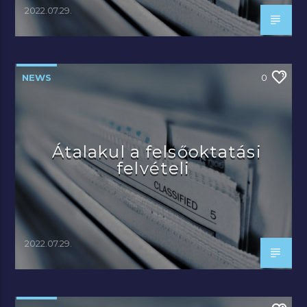
2022.07.29.
NEWS
0
Átalakul a felsőoktatási
felvételi
2022.07.29.