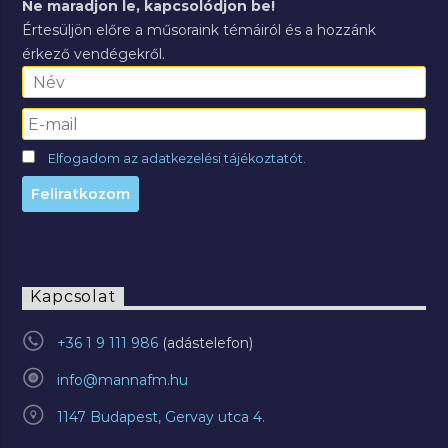
Ne maradjon le, kapcsolódjon be!
Értesüljön előre a műsoraink témáiról és a hozzánk
érkező vendégekről.
Elfogadom az adatkezelési tájékoztatót.
Kapcsolat
+36 1 9 111 986
info@mannafm.hu
1147 Budapest, Gervay utca 4.