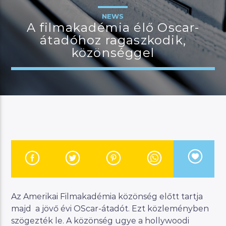
NEWS
A filmakadémia élő Oscar-
átadóhoz ragaszkodik,
JELENLEGI MŰSOR
közönséggel
MANNA SELECTION
19:00
21:00
River
Manna FM
Az Amerikai Filmakadémia közönség előtt tartja
majd a jövő évi OScar-átadót. Ezt közleményben
szögezték le. A közönség ugye a hollywoodi