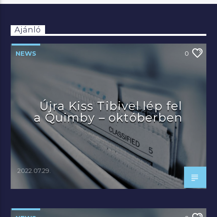
Ajánló
NEWS
0
Újra Kiss Tibivel lép fel
a Quimby – októberben
2022.07.29.