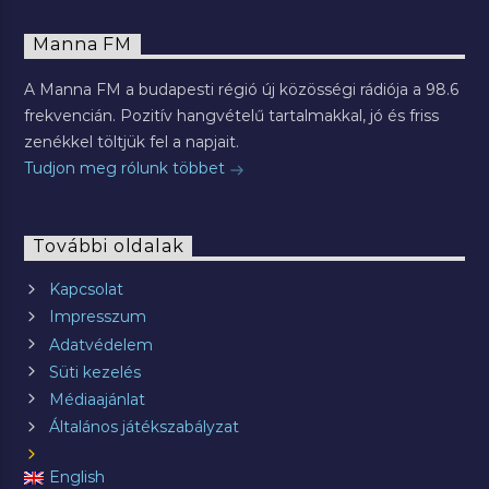
Manna FM
A Manna FM a budapesti régió új közösségi rádiója a 98.6
frekvencián. Pozitív hangvételű tartalmakkal, jó és friss
zenékkel töltjük fel a napjait.
Tudjon meg rólunk többet
További oldalak
Kapcsolat
Impresszum
Adatvédelem
Süti kezelés
Médiaajánlat
Általános játékszabályzat
English