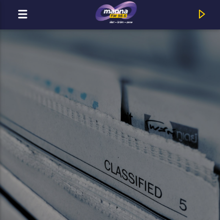
MOST ADÁSBAN
MannaFM