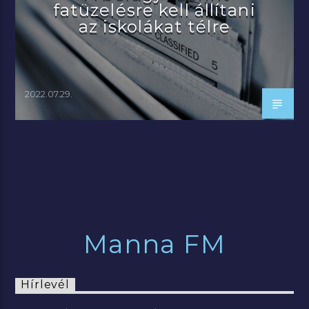
fatüzelésre kell állítani
az iskolákat télre
2022.07.29.
Manna FM
Hírlevél