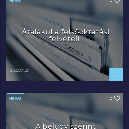
NEWS
0
Átalakul a felsőoktatási
felvételi
2022.07.29.
NEWS
0
A belügy szerint