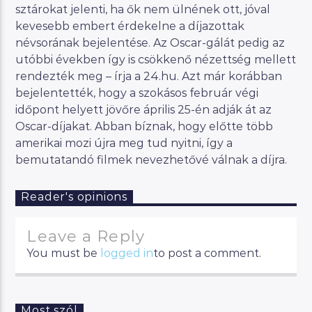
sztárokat jelenti, ha ők nem ülnének ott, jóval
kevesebb embert érdekelne a díjazottak
névsorának bejelentése. Az Oscar-gálát pedig az
utóbbi években így is csökkenő nézettség mellett
rendezték meg – írja a 24.hu. Azt már korábban
bejelentették, hogy a szokásos február végi
időpont helyett jövőre április 25-én adják át az
Oscar-díjakat. Abban bíznak, hogy előtte több
amerikai mozi újra meg tud nyitni, így a
bemutatandó filmek nevezhetővé válnak a díjra.
Reader's opinions
Leave a Reply
You must be
logged in
to post a comment.
Most szól