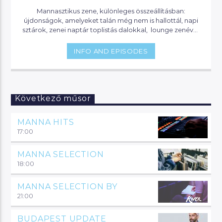
Mannasztikus zene, különleges összeállításban:
újdonságok, amelyeket talán még nem is hallottál, napi
sztárok, zenei naptár toplistás dalokkal, lounge zenével,
és party klasszikusokkal. Itt mindig hallhatsz valami
érdekeset, vagy olyat, amit eddig nem is tudtál…
INFO AND EPISODES
Következő műsor
MANNA HITS
17:00
MANNA SELECTION
18:00
MANNA SELECTION BY
21:00
BUDAPEST UPDATE