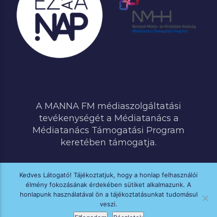
A MANNA FM médiaszolgáltatási
tevékenységét a Médiatanács a
Médiatanács Támogatási Program
keretében támogatja.
Kedves Látogató! Tájékoztatjuk, hogy a honlap felhasználói
élmény fokozásának érdekében sütiket alkalmazunk. A
MINDEN JOG FENNTARTVA © 2020 MANNA FM
honlapunk használatával ön a tájékoztatásunkat tudomásul
veszi.