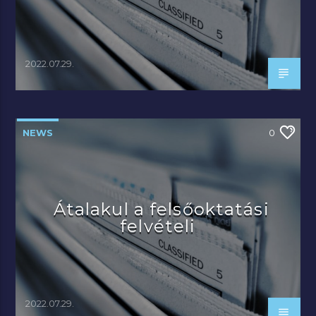
2022.07.29.
NEWS
0
Átalakul a felsőoktatási
felvételi
2022.07.29.