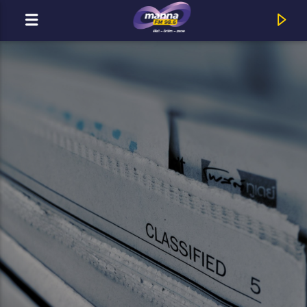
MOST ADÁSBAN
MannaFM
Spandau Ballet : Fight For Ourselves