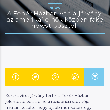
NEWS
A Fehér Házban van a járvány,
az amerikai elnök közben fake
JELENLEGI MŰSOR
newst posztok
MANNA DÉLUTÁN
14:00
17:00
River
Manna FM
Koronavírus járvány tört ki a Fehér Házban –
jelentette be az elnöki rezidencia szóvivője,
miután közölte, hogy újabb munkatárs, egy