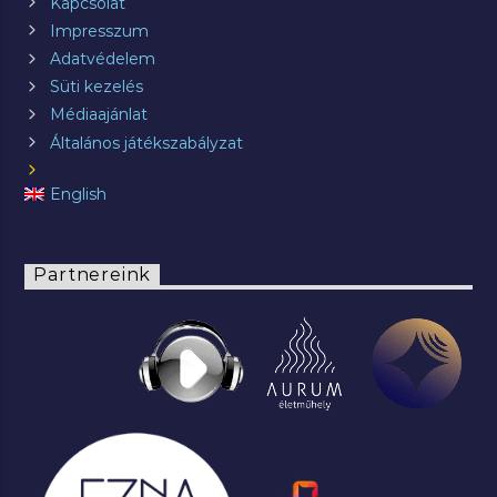
Kapcsolat
Impresszum
Adatvédelem
Süti kezelés
Médiaajánlat
Általános játékszabályzat
English
Partnereink