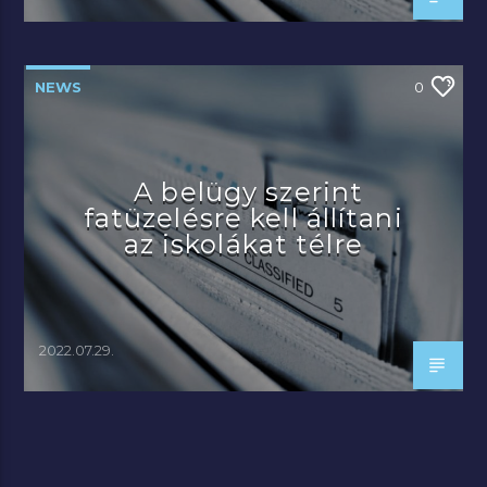
NEWS
0
A belügy szerint
fatüzelésre kell állítani
az iskolákat télre
2022.07.29.