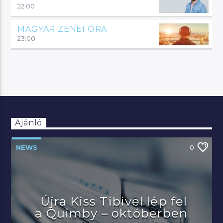
22:00
MAGYAR ZENEI ÓRA
23:00
Ajánló
NEWS
0
Újra Kiss Tibivel lép fel
a Quimby – októberben