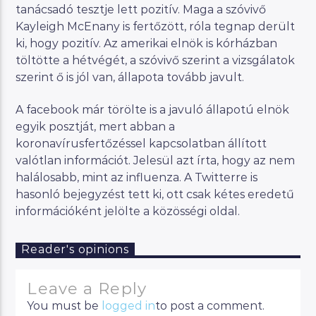
tanácsadó tesztje lett pozitív. Maga a szóvivő
Kayleigh McEnany is fertőzött, róla tegnap derült
ki, hogy pozitív. Az amerikai elnök is kórházban
töltötte a hétvégét, a szóvivő szerint a vizsgálatok
szerint ő is jól van, állapota tovább javult.
A facebook már törölte is a javuló állapotú elnök
egyik posztját, mert abban a
koronavírusfertőzéssel kapcsolatban állított
valótlan információt. Jelesül azt írta, hogy az nem
halálosabb, mint az influenza. A Twitterre is
hasonló bejegyzést tett ki, ott csak kétes eredetű
információként jelölte a közösségi oldal.
Reader's opinions
Leave a Reply
You must be
logged in
to post a comment.