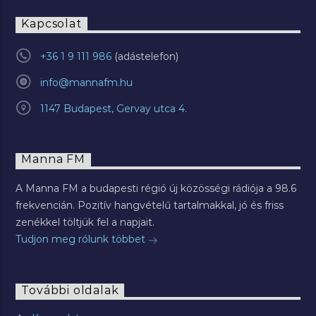
Kapcsolat
+36 1 9 111 986
info@mannafm.hu
1147 Budapest, Gervay utca 4.
Manna FM
A Manna FM a budapesti régió új közösségi rádiója a 98.6
frekvencián. Pozitív hangvételű tartalmakkal, jó és friss
zenékkel töltjük fel a napjait.
Tudjon meg rólunk többet
További oldalak