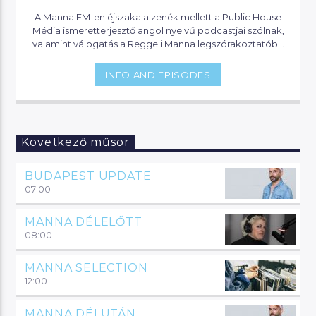
A Manna FM-en éjszaka a zenék mellett a Public House
Média ismeretterjesztő angol nyelvű podcastjai szólnak,
valamint válogatás a Reggeli Manna legszórakoztatóbb
pillanataiból.
INFO AND EPISODES
Következő műsor
BUDAPEST UPDATE
07:00
MANNA DÉLELŐTT
08:00
MANNA SELECTION
12:00
MANNA DÉLUTÁN