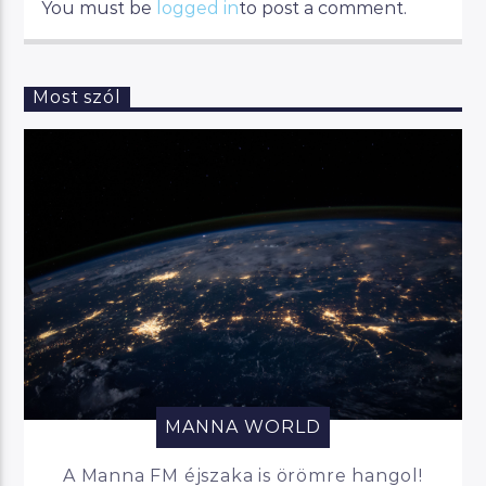
You must be
logged in
to post a comment.
Most szól
MANNA WORLD
A Manna FM éjszaka is örömre hangol!