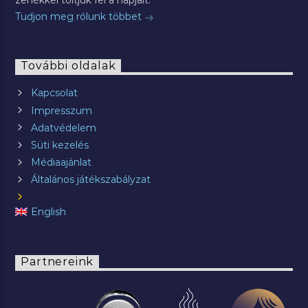
zenékkel töltjük fel a napjait.
Tudjon meg rólunk többet
További oldalak
Kapcsolat
Impresszum
Adatvédelem
Süti kezelés
Médiaajánlat
Általános játékszabályzat
English
Partnereink