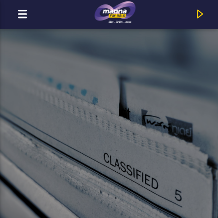
MOST ADÁSBAN
MannaFM