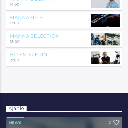
14:00
MANNA HITS
17:00
MANNA SELECTION
18:00
HITEM SZERINT
21:00
Ajánló
NEWS
0