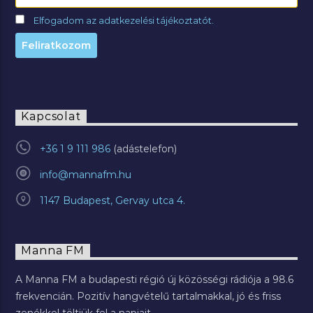
Elfogadom az adatkezelési tájékoztatót.
Kapcsolat
+36 1 9 111 986
info@mannafm.hu
1147 Budapest, Gervay utca 4.
Manna FM
A Manna FM a budapesti régió új közösségi rádiója a 98.6
frekvencián. Pozitív hangvételű tartalmakkal, jó és friss