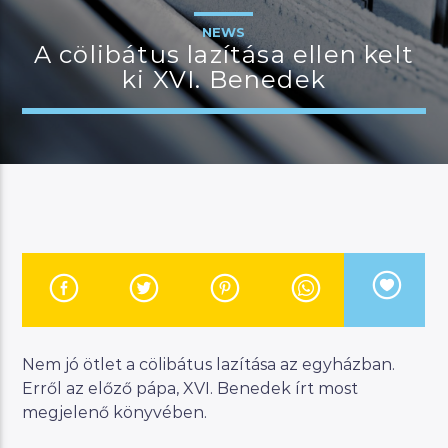
NEWS
A cölibátus lazítása ellen kelt
ki XVI. Benedek
JELENLEGI MŰSOR
MANNA WORLD
00:00
07:00
River
Manna FM
Nem jó ötlet a cölibátus lazítása az egyházban.
Erről az előző pápa, XVI. Benedek írt most
megjelenő könyvében.