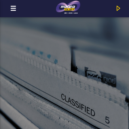
MOST ADÁSBAN
MannaFM
Karányi : Dallam