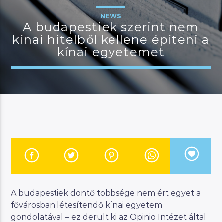
NEWS
A budapestiek szerint nem
kínai hitelből kellene építeni a
JELENLEGI MŰSOR
kínai egyetemet
KANAPÉ
12:00
18:00
River
Manna FM
A budapestiek döntő többsége nem ért egyet a
fővárosban létesítendő kínai egyetem
gondolatával – ez derült ki az Opinio Intézet által