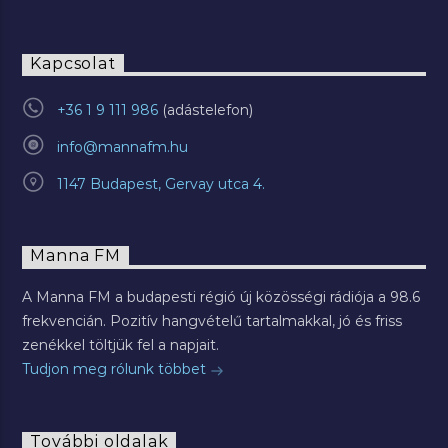
Kapcsolat
+36 1 9 111 986
info@mannafm.hu
1147 Budapest, Gervay utca 4.
Manna FM
A Manna FM a budapesti régió új közösségi rádiója a 98.6
frekvencián. Pozitív hangvételű tartalmakkal, jó és friss
zenékkel töltjük fel a napjait.
Tudjon meg rólunk többet
További oldalak