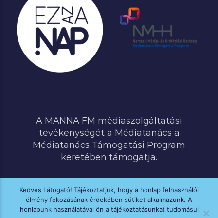
A MANNA FM médiaszolgáltatási
tevékenységét a Médiatanács a
Médiatanács Támogatási Program
keretében támogatja.
Kedves Látogató! Tájékoztatjuk, hogy a honlap felhasználói
élmény fokozásának érdekében sütiket alkalmazunk. A
MINDEN JOG FENNTARTVA © 2020 MANNA FM
honlapunk használatával ön a tájékoztatásunkat tudomásul