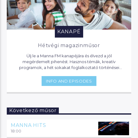
KANAPÉ
Hétvégi magazinműsor
Ülj le a Manna FM kanapéjára és élvezd a jól
megérdemelt pihenést. Hasznos témák, kreatív
programok, a hét sokakat foglalkoztató történései
várnak, de akár jogi segítséget is kaphatsz, ha helyet
foglalsz nálunk.
INFO AND EPISODES
Következő műsor
MANNA HITS
18:00