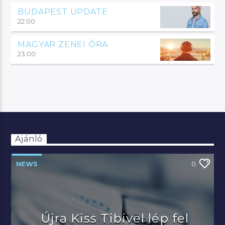
BUDAPEST UPDATE
22:00
MAGYAR ZENEI ÓRA
23:00
Ajánló
NEWS
0
Újra Kiss Tibivel lép fel