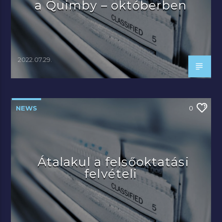
a Quimby – októberben
2022.07.29.
NEWS
0
Átalakul a felsőoktatási
felvételi