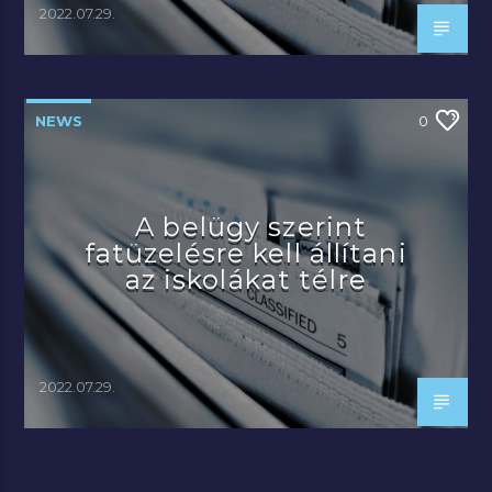
2022.07.29.
NEWS
0
A belügy szerint
fatüzelésre kell állítani
az iskolákat télre
2022.07.29.